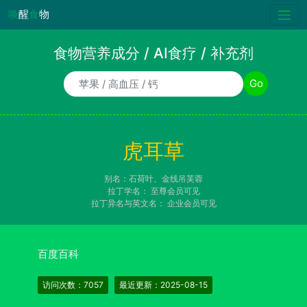
唤
醒
食
物
食物营养成分 / AI食疗 / 补充剂
食物/AI食疗诉求/补充剂名称
Go
虎耳草
别名：石荷叶、金线吊芙蓉
拉丁学名：
至尊会员可见
拉丁异名与英文名：
企业会员可见
百度百科
访问次数：7057
最近更新：2025-08-15