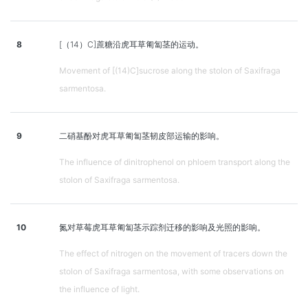
8
[（14）C]蔗糖沿虎耳草匍匐茎的运动。
Movement of [(14)C]sucrose along the stolon of Saxifraga
sarmentosa.
9
二硝基酚对虎耳草匍匐茎韧皮部运输的影响。
The influence of dinitrophenol on phloem transport along the
stolon of Saxifraga sarmentosa.
10
氮对草莓虎耳草匍匐茎示踪剂迁移的影响及光照的影响。
The effect of nitrogen on the movement of tracers down the
stolon of Saxifraga sarmentosa, with some observations on
the influence of light.