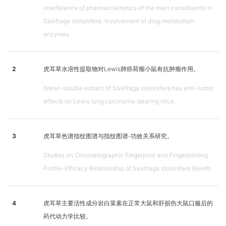
interference of pharmacokinetics of the main constituents in
Saxifraga stolonifera: Involvement of drug metabolism
enzymes.
2
虎耳草水溶性提取物对Lewis肺癌荷瘤小鼠有抗肿瘤作用。
Water-soluble extract of Saxifraga stolonifera has anti-tumor
effects on Lewis lung carcinoma-bearing mice.
3
虎耳草色谱指纹图谱与指纹图谱-功效关系研究。
Studies on Chromatographic Fingerprint and Fingerprinting
Profile-Efficacy Relationship of Saxifraga stolonifera Meerb.
4
虎耳草主要活性成分岩白菜素在正常大鼠和肝损伤大鼠口服后的
药代动力学比较。