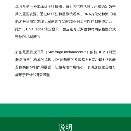
虎耳草是一种常绿双子叶植物，由于其抗癌活性，已被确定为中
药的重要资源。通过MTT法和显微镜观察，DNA片段化和流式细
胞术分析测定发现，槲皮素在暴露72小时后可以抑制细胞活力。
此外，DNA ladder测定显示，槲皮素可以浓度和时间依赖性方式
诱导DNA链断裂。
多酚是黑蕊虎耳草（Saxifraga melanocentra）的抗HCV（丙型
肝炎病毒）构成的原因，D-葡萄糖的多聚酯对HCV NS3丝氨酸
蛋白酶的抑制作用最强，细胞毒性作用很小，表明这些化合物可
能用于设计和开发药物。
说明