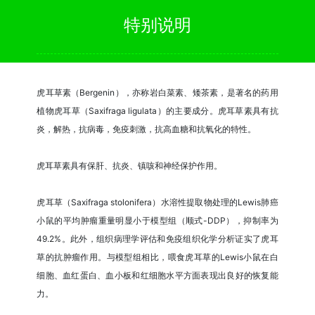
特别说明
虎耳草素（Bergenin），亦称岩白菜素、矮茶素，是著名的药用
植物虎耳草（Saxifraga ligulata）的主要成分。虎耳草素具有抗
炎，解热，抗病毒，免疫刺激，抗高血糖和抗氧化的特性。
虎耳草素具有保肝、抗炎、镇咳和神经保护作用。
虎耳草（Saxifraga stolonifera）水溶性提取物处理的Lewis肺癌
小鼠的平均肿瘤重量明显小于模型组（顺式-DDP），抑制率为
49.2%。此外，组织病理学评估和免疫组织化学分析证实了虎耳
草的抗肿瘤作用。与模型组相比，喂食虎耳草的Lewis小鼠在白
细胞、血红蛋白、血小板和红细胞水平方面表现出良好的恢复能
力。