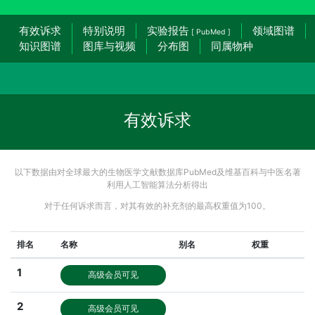
有效诉求
特别说明
实验报告
领域图谱
[ PubMed ]
知识图谱
图库与视频
分布图
同属物种
有效诉求
以下数据由对全球最大的生物医学文献数据库PubMed及维基百科与中医名著
利用人工智能算法分析得出
对于任何诉求而言，对其有效的补充剂的最高权重值为100。
排名
名称
别名
权重
1
高级会员可见
2
高级会员可见