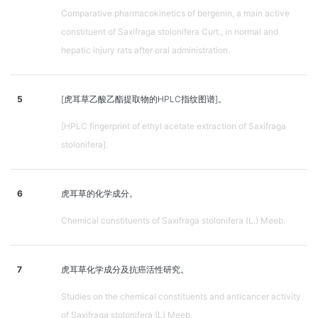
Comparative pharmacokinetics of bergenin, a main active
constituent of Saxifraga stolonifera Curt., in normal and
hepatic injury rats after oral administration.
5
[虎耳草乙酸乙酯提取物的HPLC指纹图谱]。
[HPLC fingerprint of ethyl acetate extraction of Saxifraga
stolonifera].
6
虎耳草的化学成分。
Chemical constituents of Saxifraga stolonifera (L.) Meeb.
7
虎耳草化学成分及抗癌活性研究。
Studies on the chemical constituents and anticancer activity
of Saxifraga stolonifera (L) Meeb.