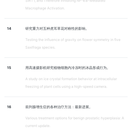
SIRT1, and Therefore Inhibiting NF-κB-Mediated
Macrophage Activation.
14
研究重力对五种虎耳草花对称性的影响。
Testing the influence of gravity on flower symmetry in five
Saxifraga species.
15
用高速摄影机研究植物细胞内冷冻时的冰晶形成行为。
A study on ice crystal formation behavior at intracellular
freezing of plant cells using a high-speed camera.
16
前列腺增生症的各种治疗方法：最新进展。
Various treatment options for benign prostatic hyperplasia: A
current update.