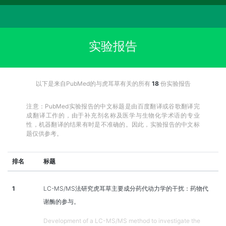
实验报告
以下是来自PubMed的与虎耳草有关的所有
18
份实验报告
注意：PubMed实验报告的中文标题是由百度翻译或谷歌翻译完
成翻译工作的，由于补充剂名称及医学与生物化学术语的专业
性，机器翻译的结果有时是不准确的。因此，实验报告的中文标
题仅供参考。
排名
标题
1
LC-MS/MS法研究虎耳草主要成分药代动力学的干扰：药物代
谢酶的参与。
Development of a LC-MS/MS method to investigate the