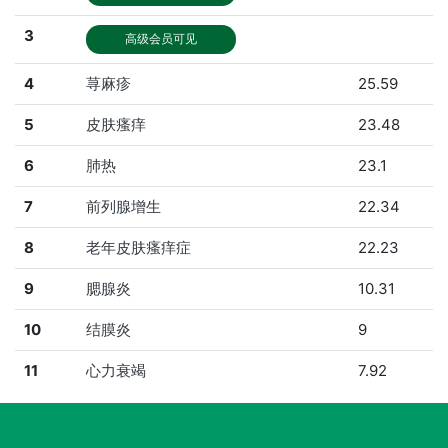
3
高级会员可见
4
荨麻疹
25.59
5
皮肤瘙痒
23.48
6
肺热
23.1
7
前列腺增生
22.34
8
老年皮肤瘙痒症
22.23
9
腮腺炎
10.31
10
结膜炎
9
11
心力衰竭
7.92