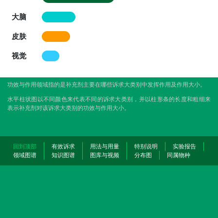
大脑
皮肤
视觉
功效与作用领域指的是补充剂主要在哪些诉求大类别中发挥作用及作用大小。
水平柱状图以不同颜色来代表不同的诉求大类别，并以柱形条的长度和粗细来
表示补充剂对该诉求大类别的功效与作用大小。
回到顶部
有效诉求
用法与用量
特别说明
实验报告
领域图谱
知识图谱
图库与视频
分布图
同属物种