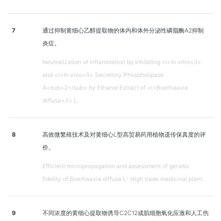
7
通过抑制黄细心乙醇提取物的体内和体外分泌性磷脂酶A2抑制
炎症。
Neutralization of Inflammation by Inhibiting <i>In vitro</i>
and <i>In vivo</i> Secretory Phospholipase
A<sub>2</sub> by Ethanol Extract of <i>Boerhaavia
diffusa</i> L.
8
高效微繁殖技术及对黄细心L型高贸易药用植物遗传保真度的评
价。
Efficient micropropagation and assessment of genetic
fidelity of Boerhaavia diffusa L- High trade medicinal plant.
9
不同浓度的黄细心提取物诱导C2C12成肌细胞氧化应激和人工伤