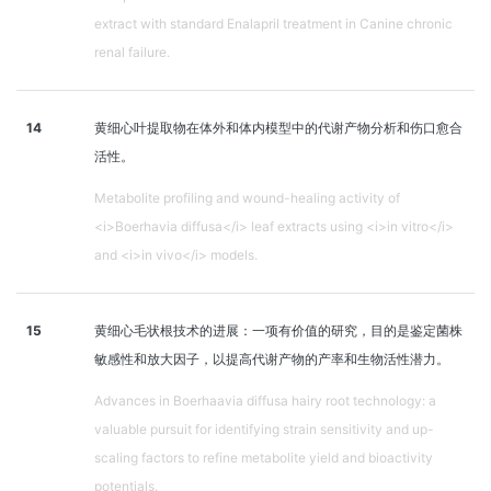
extract with standard Enalapril treatment in Canine chronic
renal failure.
14
黄细心叶提取物在体外和体内模型中的代谢产物分析和伤口愈合
活性。
Metabolite profiling and wound-healing activity of
<i>Boerhavia diffusa</i> leaf extracts using <i>in vitro</i>
and <i>in vivo</i> models.
15
黄细心毛状根技术的进展：一项有价值的研究，目的是鉴定菌株
敏感性和放大因子，以提高代谢产物的产率和生物活性潜力。
Advances in Boerhaavia diffusa hairy root technology: a
valuable pursuit for identifying strain sensitivity and up-
scaling factors to refine metabolite yield and bioactivity
potentials.