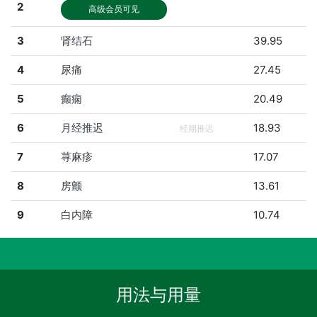
2
高级会员可见
3
肾结石
39.95
4
尿痛
27.45
5
癫痫
20.49
6
月经推迟
18.93
经期推迟
7
荨麻疹
17.07
8
房颤
13.61
9
白内障
10.74
用法与用量