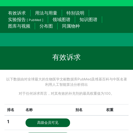
有效诉求
用法与用量
特别说明
实验报告
领域图谱
知识图谱
[ PubMed ]
图库与视频
分布图
同属物种
有效诉求
以下数据由对全球最大的生物医学文献数据库PubMed及维基百科与中医名著
利用人工智能算法分析得出
对于任何诉求而言，对其有效的补充剂的最高权重值为100。
排名
名称
别名
权重
1
高级会员可见