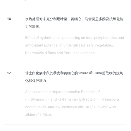
16
水热处理对未充分利用叶菜、黄细心、马齿苋总多酚及抗氧化能
力的影响。
Effect of hydrothermal processing on total polyphenolics and
antioxidant potential of underutilized leafy vegetables,
Boerhaavia diffusa and Portulaca oleracea.
17
瑞士白化病小鼠的藜麦和黄细心的Swaras和Hima提取物的抗氧
化和保肝潜力。
Antioxidant and Hepatoprotective Potential of
<i>Swaras</i> and <i>Hima</i> Extracts of <i>Tinospora
cordifolia</i> and <i>Boerhavia diffusa</i> in <i>Swiss
albino</i> Mice.