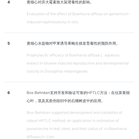
4
黄细心对庆大霉素致大鼠肾毒性的影响。
Evaluation of the effect of Boerhavia diffusa on gentamicin-
induced nephrotoxicity in rats.
5
黄细心水提物对甲苯诱导果蝇生殖发育毒性的预防作用。
Prophylactic efficacy of Boerhavia diffusa L. aqueous
extract in toluene induced reproductive and developmental
toxicity in Drosophila melanogaster.
6
Box-Behnken支持开发和验证可靠的HPTLC方法：在估算黄细
心叶，茎及其愈伤组织中的石榴树皮中的应用。
Box-Behnken supported development and validation of
robust HPTLC method: an application in estimation of
punarnavine in leaf, stem, and their callus of <i>Boerhavia
diffusa</i> Linn.