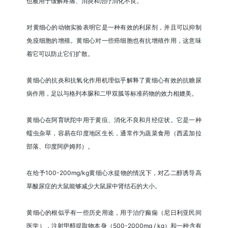
也被用于缓解疼痛、消炎和治疗消化不良。
对黄细心的动物实验表明它是一种有效的利尿剂，并且可以抑制
免疫细胞的增殖。黄细心对一些癌细胞也有抗增殖作用，这意味
着它可以防止它们扩散。
黄细心的抗炎和抗氧化作用机理似乎解释了黄细心有效的抗糖尿
病作用，足以与格列本脲和二甲双胍等标准药物的效力相媲美。
黄细心在阿育吠陀中用于黄疸、消化不良和月经症状。它是一种
蠕虫杂草，容易在印度地区生长，通常作为蔬菜食用（西孟加拉
部落、印度阿萨姆邦）。
在给予100-200mg/kg黄细心水提物的情况下，对乙二醇诱导高
草酸尿症的大鼠能够减少大鼠尿中肾结石的大小。
黄细心的根似乎有一些历史用途，用于治疗癫痫（尼日利亚民间
医学），注射甲醇提取物本身（500-2000mg / kg）和一种含有