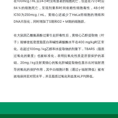
在100mcg / mL后24小时没有显著的细胞死亡，但是在72小时后
64％的细胞死亡，呈现剂量和时间依赖性细胞毒性，48小时
IC50为250mcg / mL。黄细心还减少了HeLa癌细胞的增殖和
DNA片段化，同时增加了S期和G2 + M期的细胞群。
在大鼠因乙酰氨基酚过量引起肝毒性后，黄细心乙醇提取物（叶
子）能够使低密度脂蛋白和碱性磷酸酶水平在400 mg/kg时正常
化。在超过100mg / kg乙醇和水提取物的剂量下，TBARS（脂质
过氧化的量度）也被标准化，表明抗氧化性质是肝脏保护的基
础。20mg / kg注射黄细心的氢化胆碱提取物也显示出对辐射诱
导的氧化的保护作用，其中白细胞计数（通过γ-辐射降低）被有
效地保持至对照水平，并且脂质过氧化和血浆ALP均降低。