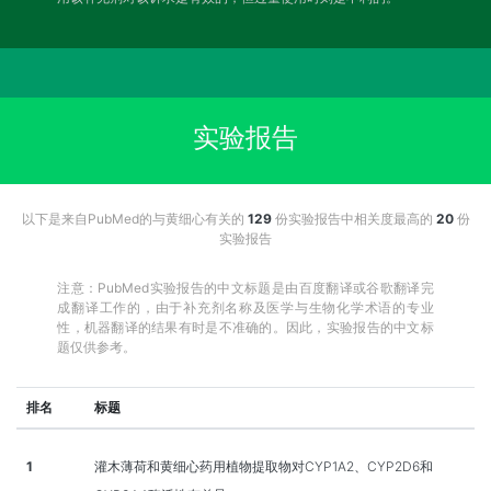
实验报告
以下是来自PubMed的与黄细心有关的
129
份实验报告中相关度最高的
20
份
实验报告
注意：PubMed实验报告的中文标题是由百度翻译或谷歌翻译完
成翻译工作的，由于补充剂名称及医学与生物化学术语的专业
性，机器翻译的结果有时是不准确的。因此，实验报告的中文标
题仅供参考。
排名
标题
1
灌木薄荷和黄细心药用植物提取物对CYP1A2、CYP2D6和