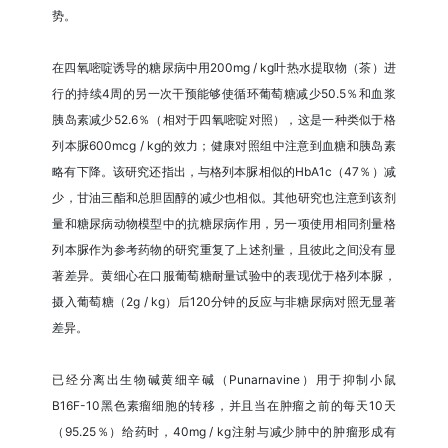
势。
在四氧嘧啶诱导的糖尿病中用200mg / kg叶热水提取物（茶）进
行的持续4周的另一次干预能够使循环葡萄糖减少50.5％和血浆
胰岛素减少52.6％（相对于四氧嘧啶对照），这是一种类似于格
列本脲600mcg / kg的效力；健康对照组中注意到血糖和胰岛素
略有下降。该研究还指出，与格列本脲相似的HbA1c（47％）减
少，甘油三酯和总胆固醇的减少也相似。其他研究也注意到该剂
量和糖尿病动物模型中的抗糖尿病作用，另一项使用相同剂量格
列本脲作为参考药物的研究重复了上述剂量，且彼此之间没有显
著差异。黄细心在口服葡萄糖耐量试验中的表现优于格列本脲，
摄入葡萄糖（2g / kg）后120分钟的反应与非糖尿病对照无显著
差异。
已经分离出生物碱黄细辛碱（Punarnavine）用于抑制小鼠
B16F-10黑色素瘤细胞的转移，并且当在肿瘤之前的每天10天
（95.25％）给药时，40mg / kg注射与减少肺中的肿瘤形成有