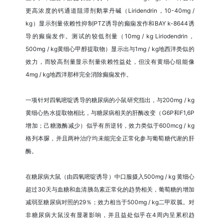
更高浓度的钙通道阻滞剂鹅掌丹碱（Liridendrin，10-40mg /
kg）显示剂量依赖性抑制PTZ诱导的癫痫发作和BAY k-8644诱
导的癫痫发作。测试的较低剂量（10mg / kg Liriodendrin，
500mg / kg黄细心甲醇提取物）显示出与1mg / kg地西泮类似的
效力，而较高剂量显示剂量依赖性益处，但没有黄细心组能像
4mg / kg地西泮那样完全消除癫痫发作。
一项针对四氧嘧啶诱导的糖尿病的小鼠研究指出，与200mg / kg
黄细心热水提取物相比，与糖尿病相关的肝酶改变（G6P和F1,6P
增加；己糖激酶减少）似乎有所逆转，效力类似于600mcg / kg
格列本脲，并且两种治疗均未能完全正常化参与葡萄糖代谢的肝
酶。
在糖尿病大鼠（由四氧嘧啶诱导）中口服摄入500mg / kg 黄细心
超过30天与血糖和血清胰岛素正常化的趋势相关，葡萄糖的增加
减弱至糖尿病对照的29％；效力相当于500mg / kg二甲双胍。对
非糖尿病大鼠没有显著影响，并且益处似乎在4周内呈累积趋