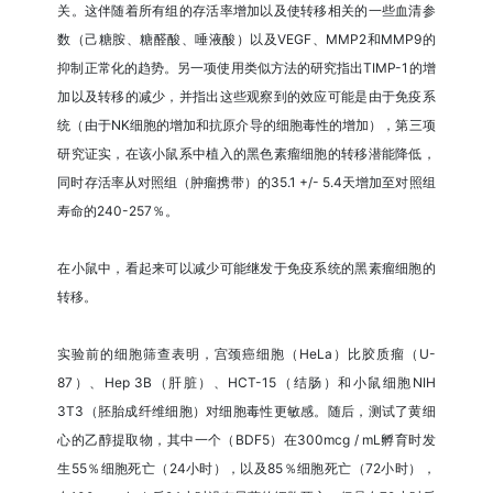
关。这伴随着所有组的存活率增加以及使转移相关的一些血清参
数（己糖胺、糖醛酸、唾液酸）以及VEGF、MMP2和MMP9的
抑制正常化的趋势。另一项使用类似方法的研究指出TIMP-1的增
加以及转移的减少，并指出这些观察到的效应可能是由于免疫系
统（由于NK细胞的增加和抗原介导的细胞毒性的增加），第三项
研究证实，在该小鼠系中植入的黑色素瘤细胞的转移潜能降低，
同时存活率从对照组（肿瘤携带）的35.1 +/- 5.4天增加至对照组
寿命的240-257％。
在小鼠中，看起来可以减少可能继发于免疫系统的黑素瘤细胞的
转移。
实验前的细胞筛查表明，宫颈癌细胞（HeLa）比胶质瘤（U-
87）、Hep 3B（肝脏）、HCT-15（结肠）和小鼠细胞NIH
3T3（胚胎成纤维细胞）对细胞毒性更敏感。随后，测试了黄细
心的乙醇提取物，其中一个（BDF5）在300mcg / mL孵育时发
生55％细胞死亡（24小时），以及85％细胞死亡（72小时），