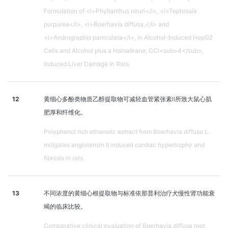
Formulation of <i>Phyllanthus niruri</i>, <i>Tephrosia
purpurea</i>, <i>Boerhavia diffusa,</i> and
<i>Andrographis paniculata</i>, in Alcohol-Induced HepG2
Cells and Alcohol plus a Haloalkane, CCl<sub>4</sub>,
Induced Liver Damage in Rats.
12
黄细心多酚类物质乙醇提取物可减轻血管紧张素Ⅱ所致大鼠心肌
肥厚和纤维化。
Polyphenol rich ethanolic extract from Boerhavia diffusa L.
mitigates angiotensin II induced cardiac hypertrophy and
fibrosis in rats.
13
不同浓度的黄细心根提取物与标准依那普利治疗犬慢性肾功能衰
竭的临床比较。
Comparative clinical evaluation of Boerhavia diffusa root