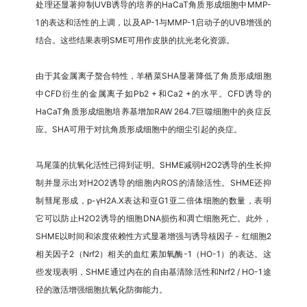
处理还显著抑制UVB诱导的培养的HaCaT角质形成细胞中MMP-
1的表达和活性的上调，以及AP-1与MMP-1启动子的UVB增强的
结合。这些结果表明SME可用作皮肤的抗光老化资源。
由于其金属离子螯合特性，羊栖菜SHA显著降低了角质形成细胞
中CFD衍生的金属离子如Pb2 +和Ca2 +的水平。CFD诱导的
HaCaT角质形成细胞培养基增加RAW 264.7巨噬细胞中的炎症反
应。SHA可用于对抗角质形成细胞中的细尘引起的炎症。
马尾藻的抗氧化活性已得到证明。SHME减弱H2O2诱导的生长抑
制并显示出对H2O2诱导的细胞内ROS的清除活性。SHME还抑
制彗尾形成，p-γH2A.X表达和亚G1亚二倍体细胞的数量，表明
它可以防止H2O2诱导的细胞DNA损伤和凋亡细胞死亡。此外，
SHME以时间和浓度依赖性方式显著增强与诱导核因子 - 红细胞2
相关因子2（Nrf2）相关的血红素加氧酶-1（HO-1）的表达。这
些发现表明，SHME通过内在的自由基清除活性和Nrf2 / HO-1途
径的激活增强细胞抗氧化防御能力。