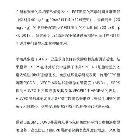
在所有剂量的羊栖菜己烷分区中，FST期间的不动时间显著降低
（特别是40mg / kg; 10s±2对114s±12对照组）。最低剂量（20
mg / kg）的甲醇分配减少了FST期间的不动时间（23 s±8，p
<0.001）。研究表明，己烷分配不仅通过长期给药而且在FST期
间通过单剂量显示出抗抑郁作用。
羊栖菜多糖（SFPS）已显示出良好的抗肿瘤和免疫调节活性。结
果显示，SFPS在体外研究中提供了体外SPC-A-1细胞增殖的浓
度依赖性抑制和肿瘤生长。免疫组织化学研究表明，施用SFPS显
著降低CD31、VEGF-A表达和肿瘤微血管密度（MVD）。SFPS
抑制HUVEC中肿瘤细胞及其受体VEGFR2中VEGF-A的表达。
HUVEC管形成测定显示SFPS可以消除管形成，管状毛细管的管
长度相对减少。这些发现表明SFPS可以用作替代抗癌药物。
通过口服SME，UVB暴露的无毛小鼠的皱纹的平均长度和深度显
著改善，这也防止了由UVB照射引起的表皮厚度的增加。SME预