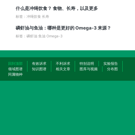
什么是冲绳饮食？ 食物、长寿，以及更多
标签：冲绳饮食 长寿
磷虾油与鱼油：哪种是更好的 Omega-3 来源？
标签：磷虾油 鱼油 Omega-3
回到顶部
有效诉求
不利诉求
特别说明
实验报告
领域图谱
知识图谱
相关文章
图库与视频
分布图
同属物种