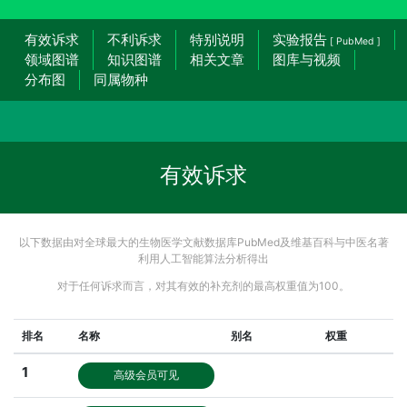
有效诉求
不利诉求
特别说明
实验报告
[ PubMed ]
领域图谱
知识图谱
相关文章
图库与视频
分布图
同属物种
有效诉求
以下数据由对全球最大的生物医学文献数据库PubMed及维基百科与中医名著
利用人工智能算法分析得出
对于任何诉求而言，对其有效的补充剂的最高权重值为100。
排名
名称
别名
权重
1
高级会员可见