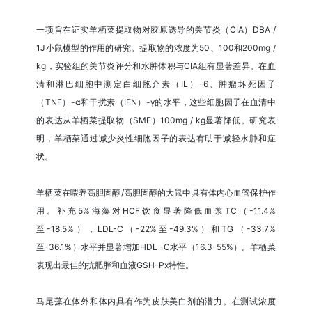
一项旨在证实羊栖菜提取物对胶原诱导的关节炎（CIA）DBA /
1J小鼠模型的作用的研究。提取物的浓度为50、100和200mg /
kg，实验组的关节炎评分和水肿体积与CIA组有显著差异。在血
清和淋巴细胞中测定白细胞介素（IL）-6、肿瘤坏死因子
（TNF）-α和干扰素（IFN）-γ的水平，这些细胞因子在血清中
的表达从羊栖菜提取物（SME）100mg / kg显著降低。研究表
明，羊栖菜通过减少炎性细胞因子的表达有助于减轻水肿和症
状。
羊栖菜在喂养高胆固醇/高胆固醇的大鼠中具有体内心血管保护作
用。补充5%海藻对HCF饮食显著降低血浆TC（-11.4%
至-18.5%），LDL-C（-22%至-49.3%）和TG（-33.7%
至-36.1%）水平并显著增加HDL -C水平（16.3-55%）。羊栖菜
表现出最佳的抗肥胖和血液GSH-Px特性。
马尾藻在体外和体内具有作为皮肤美白剂的潜力。在测试浓度