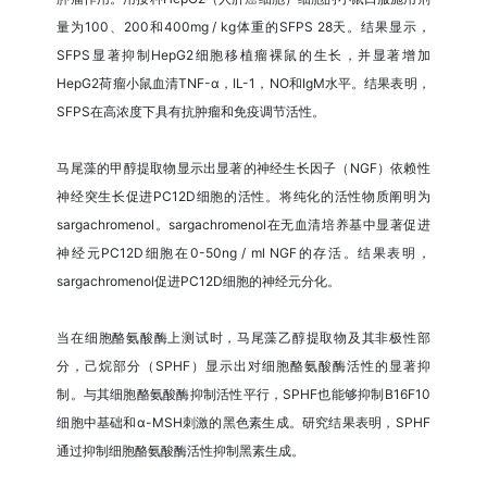
量为100、200和400mg / kg体重的SFPS 28天。结果显示，
SFPS显著抑制HepG2细胞移植瘤裸鼠的生长，并显著增加
HepG2荷瘤小鼠血清TNF-α，IL-1，NO和IgM水平。结果表明，
SFPS在高浓度下具有抗肿瘤和免疫调节活性。
马尾藻的甲醇提取物显示出显著的神经生长因子（NGF）依赖性
神经突生长促进PC12D细胞的活性。将纯化的活性物质阐明为
sargachromenol。sargachromenol在无血清培养基中显著促进
神经元PC12D细胞在0-50ng / ml NGF的存活。结果表明，
sargachromenol促进PC12D细胞的神经元分化。
当在细胞酪氨酸酶上测试时，马尾藻乙醇提取物及其非极性部
分，己烷部分（SPHF）显示出对细胞酪氨酸酶活性的显著抑
制。与其细胞酪氨酸酶抑制活性平行，SPHF也能够抑制B16F10
细胞中基础和α-MSH刺激的黑色素生成。研究结果表明，SPHF
通过抑制细胞酪氨酸酶活性抑制黑素生成。