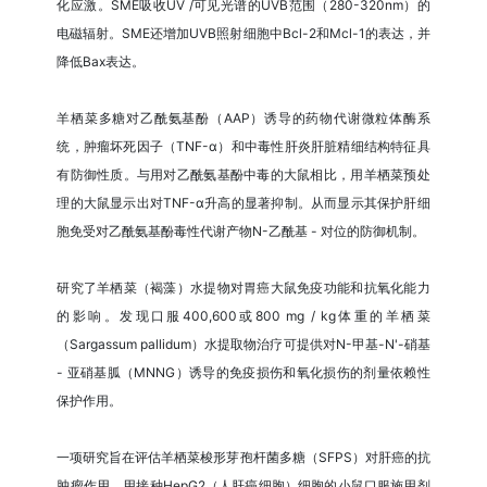
化应激。SME吸收UV /可见光谱的UVB范围（280-320nm）的
电磁辐射。SME还增加UVB照射细胞中Bcl-2和Mcl-1的表达，并
降低Bax表达。
羊栖菜多糖对乙酰氨基酚（AAP）诱导的药物代谢微粒体酶系
统，肿瘤坏死因子（TNF-α）和中毒性肝炎肝脏精细结构特征具
有防御性质。与用对乙酰氨基酚中毒的大鼠相比，用羊栖菜预处
理的大鼠显示出对TNF-α升高的显著抑制。从而显示其保护肝细
胞免受对乙酰氨基酚毒性代谢产物N-乙酰基 - 对位的防御机制。
研究了羊栖菜（褐藻）水提物对胃癌大鼠免疫功能和抗氧化能力
的影响。发现口服400,600或800 mg / kg体重的羊栖菜
（Sargassum pallidum）水提取物治疗可提供对N-甲基-N'-硝基
- 亚硝基胍（MNNG）诱导的免疫损伤和氧化损伤的剂量依赖性
保护作用。
一项研究旨在评估羊栖菜梭形芽孢杆菌多糖（SFPS）对肝癌的抗
肿瘤作用。用接种HepG2（人肝癌细胞）细胞的小鼠口服施用剂