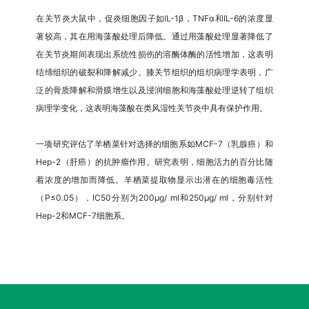
在关节炎大鼠中，促炎细胞因子如IL-1β，TNFα和IL-6的浓度显
著较高，其在用海藻酸处理后降低。通过用藻酸处理显著降低了
在关节炎期间表现出系统性损伤的溶酶体酶的活性增加，这表明
结缔组织的破裂和降解减少。膝关节组织的组织病理学表明，广
泛的骨质降解和滑膜增生以及浸润细胞和海藻酸处理逆转了组织
病理学变化，这表明海藻酸在类风湿性关节炎中具有保护作用。
一项研究评估了羊栖菜针对选择的细胞系如MCF-7（乳腺癌）和
Hep-2（肝癌）的抗肿瘤作用。研究表明，细胞活力的百分比随
着浓度的增加而降低。羊栖菜提取物显示出潜在的细胞毒活性
（P≤0.05），IC50分别为200μg/ ml和250μg/ ml，分别针对
Hep-2和MCF-7细胞系。