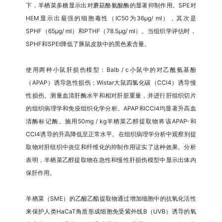
下，羊栖菜多糖显示出对蘑菇酪氨酸酶的显著抑制作用。SPE对
HEM显示出最强的细胞毒性（IC50为36μg/ ml），其次是
SPHF（65μg/ ml）和PTHF（78.5μg/ ml）。当组织学评估时，
SPHF和SPEt降低了豚鼠皮肤中的黑色素含量。
使用两种小鼠肝损伤模型：Balb / c小鼠中的对乙酰氨基酚
（APAP）诱导急性损伤；Wistar大鼠四氯化碳（CCl4）诱导慢
性损伤。测量血清肝酶水平和相对肝脏重量，并进行肝组织切片
的组织病理学和免疫组织化学分析。APAP和CCl4均显著升高血
清酶标记酶。施用50mg / kg羊栖菜乙醇提取物将该APAP-和
CCl4诱导的升高降低至正常水平。在组织病理学分析中观察到提
取物对肝组织中炎症和纤维化的抑制作用证实了这种效果。分析
表明，羊栖菜乙醇提取物在急性和慢性肝损伤模型中显示出体内
保肝作用。
羊栖菜（SME）的乙酸乙酯提取物通过增加细胞中的抗氧化活性
来保护人类HaCaT角质形成细胞免受紫外线B（UVB）诱导的氧