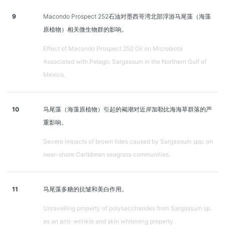
9
Macondo Prospect 252石油对墨西哥湾北部浮游马尾藻（海藻
原植物）相关微生物群的影响。
Effect of Macondo Prospect 252 Oil on Microbiota
Associated with Pelagic Sargassum in the Northern Gulf of
Mexico.
10
马尾藻（海藻原植物）引起的褐潮对近岸加勒比海海草群落的严
重影响。
Severe impacts of brown tides caused by Sargassum spp. on
near-shore Caribbean seagrass communities.
11
马尾藻多糖的抗皱和美白作用。
Unravelling property of polysaccharides from Sargassum sp.
as an anti-wrinkle and skin whitening property.