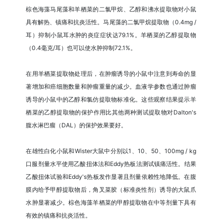
棕色海藻马尾藻和羊栖菜的二氯甲烷、乙醇和沸水提取物对小鼠
具有解热、镇痛和抗炎活性。马尾藻的二氯甲烷提取物（0.4mg /
耳）抑制小鼠耳水肿的炎症症状达79.1%。羊栖菜的乙醇提取物
（0.4毫克/耳）也可以使水肿抑制72.1%。
在用羊栖菜提取物处理后，在肿瘤诱导的小鼠中注意到寿命的显
著增加和癌细胞数量和肿瘤重量的减少。血液学参数也通过肿瘤
诱导的小鼠中的乙醇和氯仿提取物标准化。这些观察结果提示羊
栖菜的乙醇提取物的保护作用比其他两种测试提取物对Dalton's
腹水淋巴瘤（DAL）的保护效果要好。
在雄性白化小鼠和Wister大鼠中分别以1、10、50、100mg / kg
口服剂量水平使用乙酸扭体法和Eddy热板法测试镇痛活性。结果
乙酸扭体试验和Eddy's热板发作显著且剂量依赖性地降低。在腹
膜内给予甲醇提取物后，角叉菜胶（标准炎性剂）诱导的大鼠爪
水肿显著减少。棕色海藻羊栖菜的甲醇提取物在中等剂量下具有
有效的镇痛和抗炎活性。