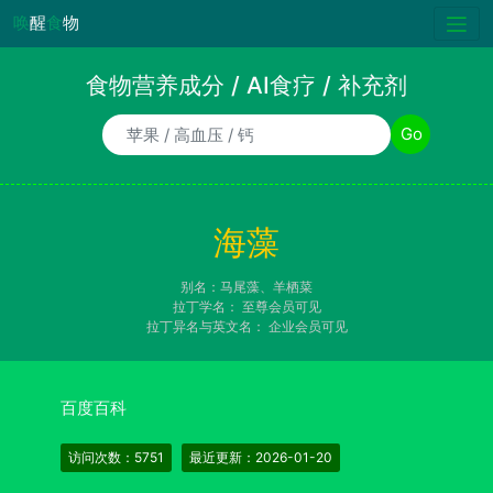
唤
醒
食
物
食物营养成分 / AI食疗 / 补充剂
食物/AI食疗诉求/补充剂名称
Go
海藻
别名：马尾藻、羊栖菜
拉丁学名：
至尊会员可见
拉丁异名与英文名：
企业会员可见
百度百科
访问次数：5751
最近更新：2026-01-20