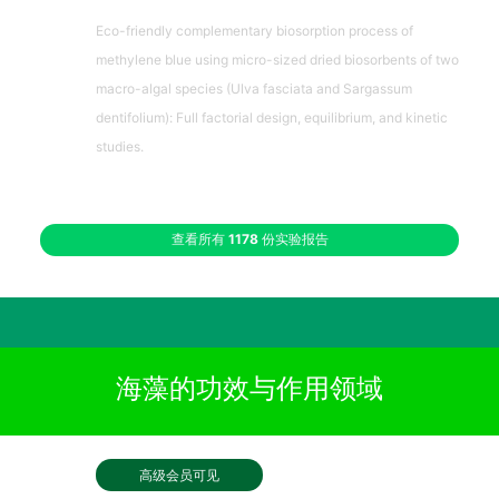
Eco-friendly complementary biosorption process of
methylene blue using micro-sized dried biosorbents of two
macro-algal species (Ulva fasciata and Sargassum
dentifolium): Full factorial design, equilibrium, and kinetic
studies.
查看所有
1178
份实验报告
海藻的功效与作用领域
高级会员可见