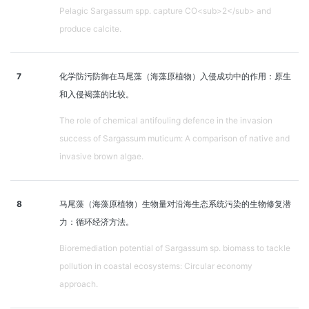
Pelagic Sargassum spp. capture CO<sub>2</sub> and
produce calcite.
7
化学防污防御在马尾藻（海藻原植物）入侵成功中的作用：原生
和入侵褐藻的比较。
The role of chemical antifouling defence in the invasion
success of Sargassum muticum: A comparison of native and
invasive brown algae.
8
马尾藻（海藻原植物）生物量对沿海生态系统污染的生物修复潜
力：循环经济方法。
Bioremediation potential of Sargassum sp. biomass to tackle
pollution in coastal ecosystems: Circular economy
approach.