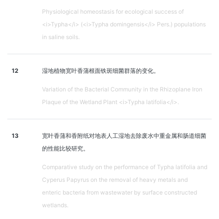
Physiological homeostasis for ecological success of
<i>Typha</i> (<i>Typha domingensis</i> Pers.) populations
in saline soils.
12
湿地植物宽叶香蒲根面铁斑细菌群落的变化。
Variation of the Bacterial Community in the Rhizoplane Iron
Plaque of the Wetland Plant <i>Typha latifolia</i>.
13
宽叶香蒲和香附纸对地表人工湿地去除废水中重金属和肠道细菌
的性能比较研究。
Comparative study on the performance of Typha latifolia and
Cyperus Papyrus on the removal of heavy metals and
enteric bacteria from wastewater by surface constructed
wetlands.