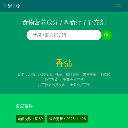
唤
醒
食
物
食物营养成分 / AI食疗 / 补充剂
食物/AI食疗诉求/补充剂名称
Go
香蒲
别名：水烛、水烛香蒲、蒲草、狭叶香蒲、东方香蒲、毛蜡烛
拉丁学名：
至尊会员可见
拉丁异名与英文名：
企业会员可见
百度百科
访问次数：5169
最近更新：2025-11-08