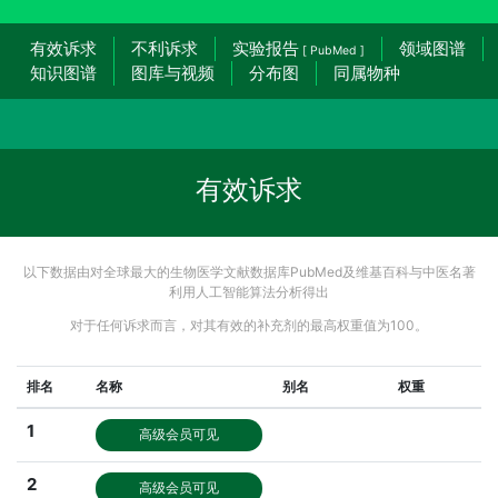
有效诉求
不利诉求
实验报告
领域图谱
[ PubMed ]
知识图谱
图库与视频
分布图
同属物种
有效诉求
以下数据由对全球最大的生物医学文献数据库PubMed及维基百科与中医名著
利用人工智能算法分析得出
对于任何诉求而言，对其有效的补充剂的最高权重值为100。
排名
名称
别名
权重
1
高级会员可见
2
高级会员可见