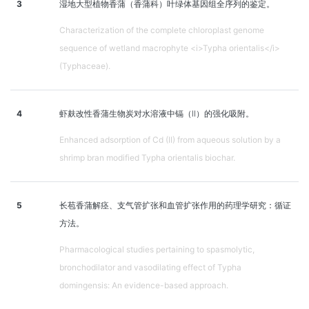
3
湿地大型植物香蒲（香蒲科）叶绿体基因组全序列的鉴定。
Characterization of the complete chloroplast genome
sequence of wetland macrophyte <i>Typha orientalis</i>
(Typhaceae).
4
虾麸改性香蒲生物炭对水溶液中镉（II）的强化吸附。
Enhanced adsorption of Cd (II) from aqueous solution by a
shrimp bran modified Typha orientalis biochar.
5
长苞香蒲解痉、支气管扩张和血管扩张作用的药理学研究：循证
方法。
Pharmacological studies pertaining to spasmolytic,
bronchodilator and vasodilating effect of Typha
domingensis: An evidence-based approach.