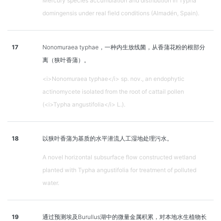
Mercury species accumulation and distribution in Typha
domingensis under real field conditions (Almadén, Spain).
17
Nonomuraea typhae，一种内生放线菌，从香蒲花粉的根部分
离（狭叶香蒲）。
<i>Nonomuraea typhae</i> sp. nov., an endophytic
actinomycete isolated from the root of cattail pollen
(<i>Typha angustifolia</i> L.).
18
以狭叶香蒲为基质的水平潜流人工湿地处理污水。
A novel horizontal subsurface flow constructed wetland
planted with Typha angustifolia for treatment of polluted
water.
19
通过预测埃及Burullus湖中的微量金属积累，对本地水生植物长