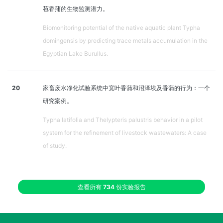
苞香蒲的生物监测潜力。
Biomonitoring potential of the native aquatic plant Typha
domingensis by predicting trace metals accumulation in the
Egyptian Lake Burullus.
20
家畜废水净化试验系统中宽叶香蒲和沼泽埃及香蒲的行为：一个
研究案例。
Typha latifolia and Thelypteris palustris behavior in a pilot
system for the refinement of livestock wastewaters: A case
of study.
查看所有
734
份实验报告