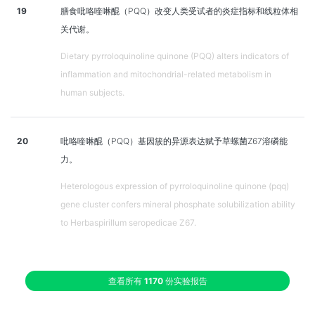
19
膳食吡咯喹啉醌（PQQ）改变人类受试者的炎症指标和线粒体相
关代谢。
Dietary pyrroloquinoline quinone (PQQ) alters indicators of
inflammation and mitochondrial-related metabolism in
human subjects.
20
吡咯喹啉醌（PQQ）基因簇的异源表达赋予草螺菌Z67溶磷能
力。
Heterologous expression of pyrroloquinoline quinone (pqq)
gene cluster confers mineral phosphate solubilization ability
to Herbaspirillum seropedicae Z67.
查看所有
1170
份实验报告