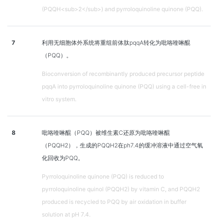
(PQQH<sub>2</sub>) and pyrroloquinoline quinone (PQQ).
7
利用无细胞体外系统将重组前体肽pqqA转化为吡咯喹啉醌
（PQQ）。
Bioconversion of recombinantly produced precursor peptide
pqqA into pyrroloquinoline quinone (PQQ) using a cell-free in
vitro system.
8
吡咯喹啉醌（PQQ）被维生素C还原为吡咯喹啉醌
（PQQH2），生成的PQQH2在ph7.4的缓冲溶液中通过空气氧
化回收为PQQ。
Pyrroloquinoline quinone (PQQ) is reduced to
pyrroloquinoline quinol (PQQH2) by vitamin C, and PQQH2
produced is recycled to PQQ by air oxidation in buffer
solution at pH 7.4.