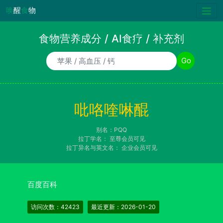
唤
醒
食
物
食物营养成分 / AI食疗 / 补充剂
食物/AI食疗诉求/补充剂名称
Go
吡咯喹啉醌
别名：PQQ
拉丁学名：
至尊会员可见
拉丁异名与英文名：
企业会员可见
百度百科
访问次数：42423
最近更新：2026-01-20