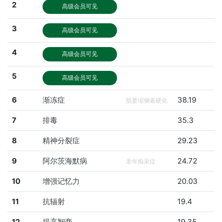
2
高级会员可见
3
高级会员可见
4
高级会员可见
5
高级会员可见
6
渐冻症
38.19
肌萎缩侧索硬化
7
排毒
35.3
8
精神分裂症
29.23
9
阿尔茨海默病
24.72
老年痴呆症
10
增强记忆力
20.03
11
抗辐射
19.4
12
提高智商
19.35