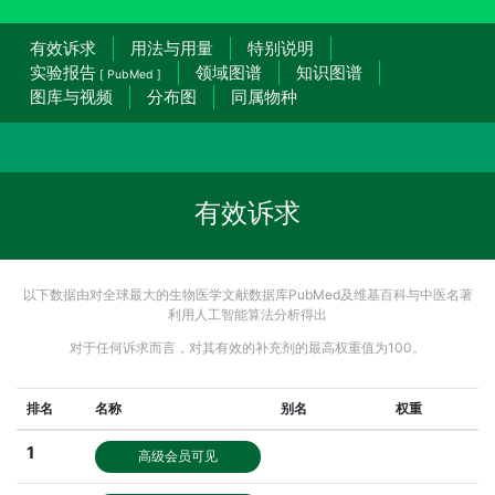
有效诉求
用法与用量
特别说明
实验报告
领域图谱
知识图谱
[ PubMed ]
图库与视频
分布图
同属物种
有效诉求
以下数据由对全球最大的生物医学文献数据库PubMed及维基百科与中医名著
利用人工智能算法分析得出
对于任何诉求而言，对其有效的补充剂的最高权重值为100。
排名
名称
别名
权重
1
高级会员可见