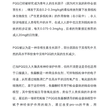
PQQ已经被研究成为青年人的生长因子（因为对大鼠的剥夺会损
害生长），继发于其在0.2-0.3mg/kg的看似有效剂量下改善线粒
体生物发生（产生更多线粒体）的作用食物（在小鼠中），令人
惊讶地接近人类母乳中的水平。在成人人群中也注意到线粒体功
效的初步证据，每天0.075-0.3mg/kg，后者的剂量接近推荐的
成人20mg的日剂量。
PQQ被认为是一种非维生素生长因子，部分原因在于其母乳中天
然的高水平和饮食中没有PQQ的大鼠的生长减少。
已知PQQ注入大脑具有神经保护作用，但尚不清楚这是否也适用
于口服摄入。鱼藤酮是一种商业杀虫剂，可抑制线粒体中的电子
传递，从而通过细胞凋亡产生高水平的活性氧产生，氧化损伤和
细胞死亡。基于这些特性，鱼藤酮经常用于帕金森病的啮齿动物
模型，其中慢性输注导致氧化损伤，类似于人类疾病的许多特
征。最近的一项研究检验了PQQ在鱼藤酮诱导的帕金森病模型中
赋予神经保护作用的能力。通过改变pro-vs的平衡，用