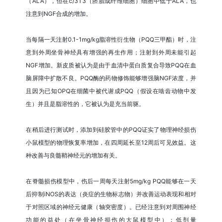
（ALA），但在c/3T3（胚胎成纤维细胞）细胞中低于ALA，也
注意到NGF合成的增加。
当每隔一天注射0.1-1mg/kg脂溶性衍生物（PQQ三甲酯）时，注
意到外周坐骨神经具有增强的再生作用；注射到外周未能引起
NGF增加。新皮质被认为是由于血清中蛋白质复合导致PQQ在血
脑屏障中扩散不良。PQQ酶的药物修饰能够增强脑NGF浓度，并
且因为已知OPQ在细菌中被代谢成PQQ（假设在啮齿动物中发
生）并且是脂溶性的，它被认为是充当前驱。
在稍后进行测试时，添加到硅胶管中的PQQ证实了物理神经损伤
小鼠模型的物理恢复率增加，在四周延长至12周后可见效益。这
种改善与良髓鞘神经元的增加有关。
在脊髓损伤模型中，伤后一周每天注射5mg/kg PQQ能够在一天
后抑制iNOS的表达（炎症的生物标志物）并改善运动表现和相对
于对照区域的神经元健康（轴突密度）。已经注意到对周围神经
功能的益处（在坐骨神经损伤的大鼠模型中）；低剂量