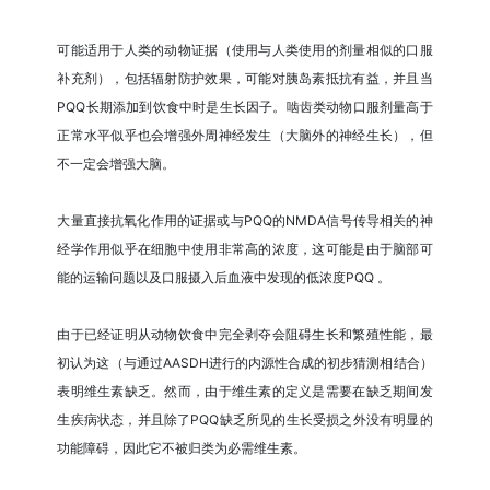
可能适用于人类的动物证据（使用与人类使用的剂量相似的口服
补充剂），包括辐射防护效果，可能对胰岛素抵抗有益，并且当
PQQ长期添加到饮食中时是生长因子。啮齿类动物口服剂量高于
正常水平似乎也会增强外周神经发生（大脑外的神经生长），但
不一定会增强大脑。
大量直接抗氧化作用的证据或与PQQ的NMDA信号传导相关的神
经学作用似乎在细胞中使用非常高的浓度，这可能是由于脑部可
能的运输问题以及口服摄入后血液中发现的低浓度PQQ 。
由于已经证明从动物饮食中完全剥夺会阻碍生长和繁殖性能，最
初认为这（与通过AASDH进行的内源性合成的初步猜测相结合）
表明维生素缺乏。然而，由于维生素的定义是需要在缺乏期间发
生疾病状态，并且除了PQQ缺乏所见的生长受损之外没有明显的
功能障碍，因此它不被归类为必需维生素。