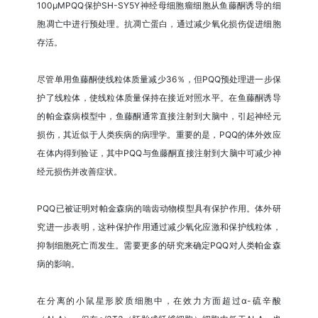
100μMPQQ保护SH-SY5Y神经母细胞瘤细胞从鱼藤酮诱导的细
胞凋亡中进行预处理。抗凋亡蛋白，通过减少氧化损伤促进细胞
存活。
尽管单用鱼藤酮使线粒体质量减少36％，但PQQ预处理进一步保
护了线粒体，使线粒体质量保持在接近对照水平。在鱼藤酮诱导
的帕金森病模型中，鱼藤酮通常直接注射到大脑中，引起神经元
损伤，其近似于人类疾病的病理学。重要的是，PQQ的体外效应
在体内得到验证，其中PQQ与鱼藤酮直接注射到大脑中可减少神
经元损伤并改善症状。
PQQ已被证明对帕金森病的啮齿动物模型具有保护作用。体外研
究进一步表明，这种保护作用通过减少氧化应激和保护线粒体，
抑制细胞死亡而发生。需要更多的研究来确定PQQ对人类帕金森
病的影响。
在分离的小鼠星形胶质细胞中，在效力方面超过α-硫辛酸