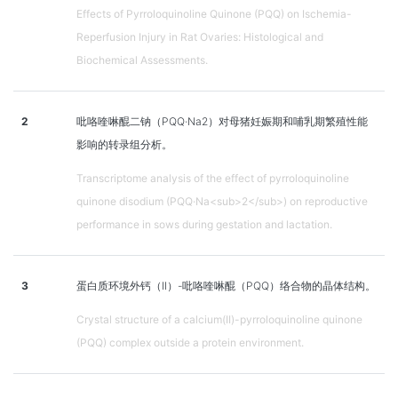
Effects of Pyrroloquinoline Quinone (PQQ) on Ischemia-
Reperfusion Injury in Rat Ovaries: Histological and
Biochemical Assessments.
2
吡咯喹啉醌二钠（PQQ·Na2）对母猪妊娠期和哺乳期繁殖性能
影响的转录组分析。
Transcriptome analysis of the effect of pyrroloquinoline
quinone disodium (PQQ·Na<sub>2</sub>) on reproductive
performance in sows during gestation and lactation.
3
蛋白质环境外钙（II）-吡咯喹啉醌（PQQ）络合物的晶体结构。
Crystal structure of a calcium(II)-pyrroloquinoline quinone
(PQQ) complex outside a protein environment.