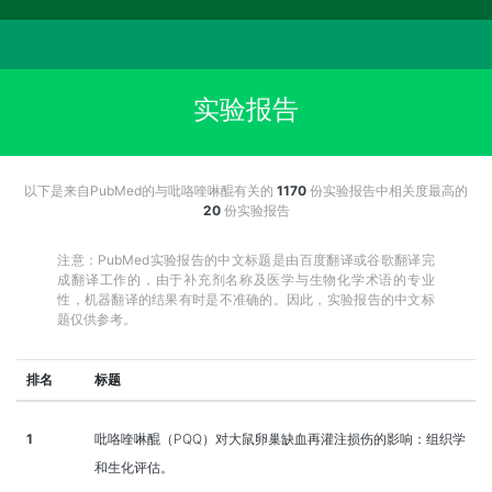
实验报告
以下是来自PubMed的与吡咯喹啉醌有关的
1170
份实验报告中相关度最高的
20
份实验报告
注意：PubMed实验报告的中文标题是由百度翻译或谷歌翻译完
成翻译工作的，由于补充剂名称及医学与生物化学术语的专业
性，机器翻译的结果有时是不准确的。因此，实验报告的中文标
题仅供参考。
排名
标题
1
吡咯喹啉醌（PQQ）对大鼠卵巢缺血再灌注损伤的影响：组织学
和生化评估。