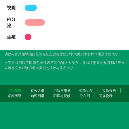
视觉
内分
泌
生殖
功效与作用领域指的是补充剂主要在哪些诉求大类别中发挥作用及作用大小。
水平柱状图以不同颜色来代表不同的诉求大类别，并以柱形条的长度和粗细来
表示补充剂对该诉求大类别的功效与作用大小。
回到顶部
有效诉求
用法与用量
特别说明
实验报告
领域图谱
知识图谱
图库与视频
分布图
同属物种