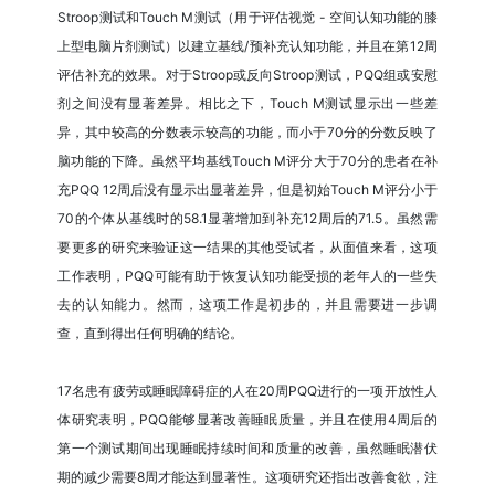
Stroop测试和Touch M测试（用于评估视觉 - 空间认知功能的膝
上型电脑片剂测试）以建立基线/预补充认知功能，并且在第12周
评估补充的效果。对于Stroop或反向Stroop测试，PQQ组或安慰
剂之间没有显著差异。相比之下，Touch M测试显示出一些差
异，其中较高的分数表示较高的功能，而小于70分的分数反映了
脑功能的下降。虽然平均基线Touch M评分大于70分的患者在补
充PQQ 12周后没有显示出显著差异，但是初始Touch M评分小于
70的个体从基线时的58.1显著增加到补充12周后的71.5。虽然需
要更多的研究来验证这一结果的其他受试者，从面值来看，这项
工作表明，PQQ可能有助于恢复认知功能受损的老年人的一些失
去的认知能力。然而，这项工作是初步的，并且需要进一步调
查，直到得出任何明确的结论。
17名患有疲劳或睡眠障碍症的人在20周PQQ进行的一项开放性人
体研究表明，PQQ能够显著改善睡眠质量，并且在使用4周后的
第一个测试期间出现睡眠持续时间和质量的改善，虽然睡眠潜伏
期的减少需要8周才能达到显著性。这项研究还指出改善食欲，注