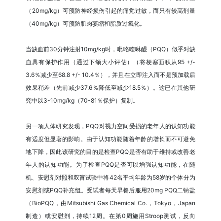
（20mg/kg）可预防神经损伤引起的痛觉过敏，而只有较高剂量
（40mg/kg）可预防肌肉萎缩和脂质过氧化。
当缺血前30分钟注射10mg/kg时，吡咯喹啉醌（PQQ）似乎对缺
血具有保护作用（通过下颌大小评估）（将梗塞面积从95 +/-
3.6％减少至68.8 +/- 10.4％），并且在立即注入而不是预加载后
效果稍差（先前减少37.6％降低至减少18.5％）。这已在其他研
究中以3-10mg/kg（70-81％保护）复制。
另一项人体研究发现，PQQ对视力空间受损的老年人的认知功能
有适度但显著的影响。由于认知功能随着年龄的增长而不可避免
地下降，因此该研究的目的是检查PQQ是否有助于维持或改善老
年人的认知功能。为了检查PQQ是否可以增强认知功能，在随
机、安慰剂对照和双盲试验中将42名平均年龄为58岁的个体分为
安慰剂或PQQ补充组。受试者每天早餐后服用20mg PQQ二钠盐
（BioPQQ，由Mitsubishi Gas Chemical Co.，Tokyo，Japan
制造）或安慰剂，持续12周。在第0周施用Stroop测试，反向