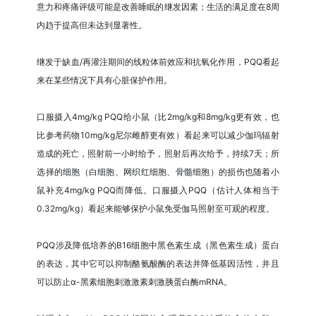
意力和疼痛评级可能是改善睡眠的继发因素；生活的满足度在8周
内趋于提高但未达到显著性。
继发于缺血/再灌注期间的线粒体前效应和抗氧化作用，PQQ看起
来在某些情况下具有心脏保护作用。
口服摄入4mg/kg PQQ给小鼠（比2mg/kg和8mg/kg更有效，也
比参考药物10mg/kg尼尔雌醇更有效）看起来可以减少伽玛辐射
造成的死亡，照射前一小时给予，照射后再次给予，持续7天；所
选择的细胞（白细胞、网织红细胞、骨髓细胞）的损伤也随着小
鼠补充4mg/kg PQQ而降低。口服摄入PQQ（估计人体相当于
0.32mg/kg）看起来能够保护小鼠免受伽马照射至可观的程度。
PQQ涉及降低培养的B16细胞中黑色素生成（黑色素生成）蛋白
的表达，其中它可以抑制酪氨酸酶的表达并降低基因活性，并且
可以防止α-黑素细胞刺激激素刺激胰蛋白酶mRNA。