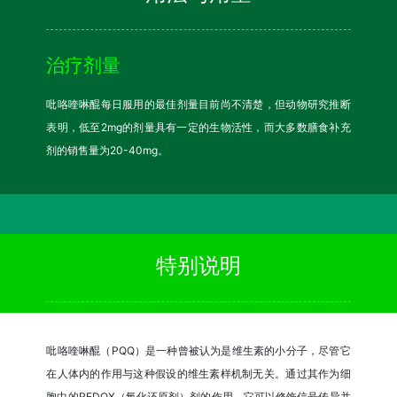
治疗剂量
吡咯喹啉醌每日服用的最佳剂量目前尚不清楚，但动物研究推断
表明，低至2mg的剂量具有一定的生物活性，而大多数膳食补充
剂的销售量为20-40mg。
特别说明
吡咯喹啉醌（PQQ）是一种曾被认为是维生素的小分子，尽管它
在人体内的作用与这种假设的维生素样机制无关。通过其作为细
胞中的REDOX（氧化还原剂）剂的作用，它可以修饰信号传导并