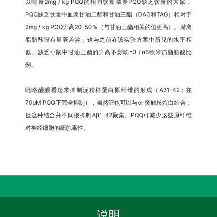
以喂食2mg / kg PQQ的相同饮食喂养PQQ缺乏饮食的大鼠，
PQQ缺乏饮食中血浆甘油二酯和甘油三酯（DAG和TAG）相对于
2mg / kg PQQ升高20-50％（与甘油三酯相关的值更高）。游离
脂肪酸没有显著差异，这与之前在该实验方案中所见的水平相
似。缺乏小鼠中甘油三酯的升高不影响n3 / n6欧米茄脂肪酸比
例。
吡咯醌醌看起来抑制淀粉样蛋白原纤维的形成（Aβ1-42；在
70μM PQQ下完全抑制），虽然它也可以与α-突触核蛋白结合，
但这种结合并不间接抑制Aβ1-42聚集。PQQ可减少这些原纤维
对神经细胞的细胞毒性。
说明