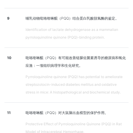
9
哺乳动物吡咯喹啉醌（PQQ）结合蛋白乳酸脱氢酶的鉴定。
Identification of lactate dehydrogenase as a mammalian
pyrroloquinoline quinone (PQQ)-binding protein.
10
吡咯喹啉醌（PQQ）有可能改善链脲佐菌素诱导的糖尿病和氧化
应激：一项组织病理学和生化研究。
Pyrroloquinoline quinone (PQQ) has potential to ameliorate
streptozotocin-induced diabetes mellitus and oxidative
stress in mice: A histopathological and biochemical study.
11
吡咯喹啉醌（PQQ）对大鼠脑出血模型的保护作用。
Protective Effect of Pyrroloquinoline Quinone (PQQ) in Rat
Model of Intracerebral Hemorrhage.