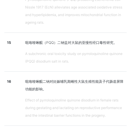
Nissle 1917 (EcN) alleviates age associated oxidative stress
and hyperlipidemia, and improves mitochondrial function in
ageing rats.
15
吡咯喹啉醌（PQQ）二钠盐对大鼠的亚慢性经口毒性研究。
A subchronic oral toxicity study on pyrroloquinoline quinone
(PQQ) disodium salt in rats.
16
吡咯喹啉醌二钠对妊娠哺乳期雌性大鼠生殖性能及子代肠道屏障
功能的影响。
Effect of pyrroloquinoline quinone disodium in female rats
during gestating and lactating on reproductive performance
and the intestinal barrier functions in the progeny.