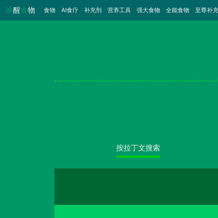
唤
醒
食
物
食物
（当前）
AI食疗
补充剂
营养工具
强大食物
全能食物
至尊补
按拉丁文搜索