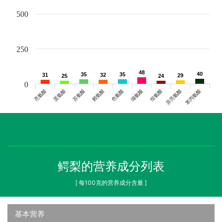
500
250
48
48
40
40
35
35
35
35
31
31
32
32
29
29
25
25
24
24
0
亮氨酸
蛋氨酸
苏氨酸
赖氨酸
色氨酸
缬氨酸
组氨酸
异亮氨酸
苯丙氨酸
鳄梨的营养成分列表
[ 每100克的营养成分含量 ]
基本营养