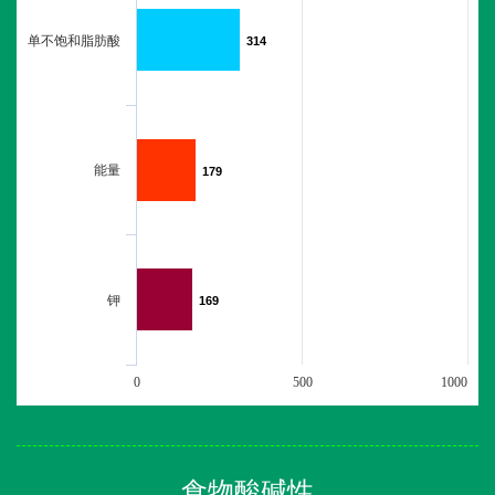
单不饱和脂肪酸
314
314
能量
179
179
钾
169
169
0
500
1000
食物酸碱性