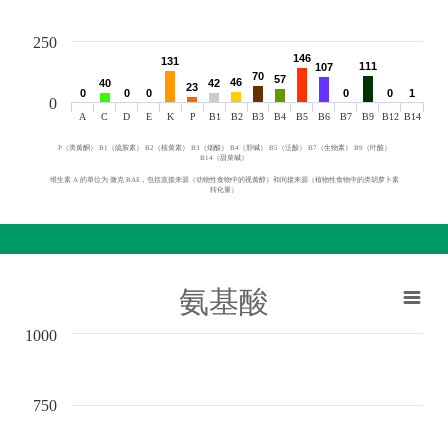
250
146
146
131
131
111
111
107
107
70
70
57
57
46
46
40
40
42
42
23
23
0
0
0
0
0
0
0
0
0
0
1
1
0
A
C
D
E
K
P
B1
B2
B3
B4
B5
B6
B7
B9
B12
B14
P（类黄酮） B1（硫胺素） B2（核黄素） B3（烟酸） B4（胆碱） B5（泛酸） B7（生物素） B9（叶酸）
B14（甜菜碱）
维生素 A 的单位为 微克 RAE，包括直接来源（动物性食物中的视黄醇）和间接来源（植物性食物中的类胡萝卜素
转化量）
氨基酸
1000
750