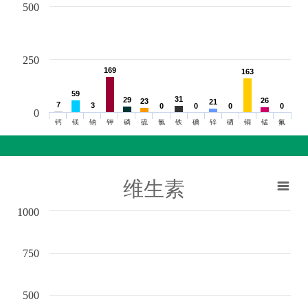
500
250
169
169
163
163
59
59
31
31
29
29
26
26
23
23
21
21
7
7
3
3
0
0
0
0
0
0
0
0
0
钙
镁
钠
钾
磷
硫
氯
铁
碘
锌
硒
铜
锰
氟
维生素
1000
750
500