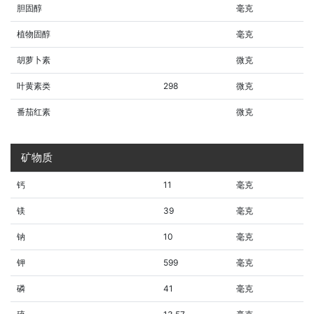
胆固醇
毫克
植物固醇
毫克
胡萝卜素
微克
叶黄素类
298
微克
番茄红素
微克
矿物质
钙
11
毫克
镁
39
毫克
钠
10
毫克
钾
599
毫克
磷
41
毫克