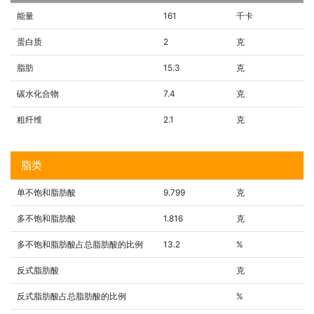
能量
161
千卡
蛋白质
2
克
脂肪
15.3
克
碳水化合物
7.4
克
粗纤维
2.1
克
脂类
单不饱和脂肪酸
9.799
克
多不饱和脂肪酸
1.816
克
多不饱和脂肪酸占总脂肪酸的比例
13.2
%
反式脂肪酸
克
反式脂肪酸占总脂肪酸的比例
%