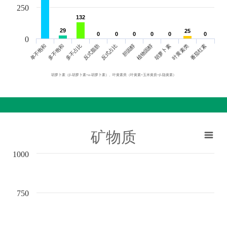
250
132
132
29
29
25
25
0
0
0
0
0
0
0
0
0
0
0
0
0
单不饱和
胆固醇
反式脂肪
叶黄素类
多不饱和
植物固醇
反式占比
番茄红素
多不占比
胡萝卜素
胡萝卜素（β-胡萝卜素+α-胡萝卜素）、叶黄素类（叶黄素+玉米黄质+β-隐黄素）
矿物质
1000
750