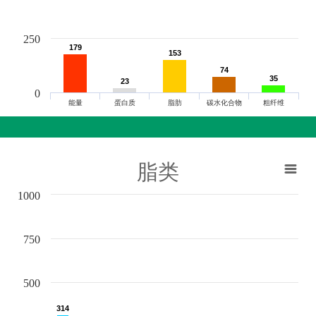
250
179
179
153
153
74
74
35
35
23
23
0
能量
蛋白质
脂肪
碳水化合物
粗纤维
脂类
1000
750
500
314
314