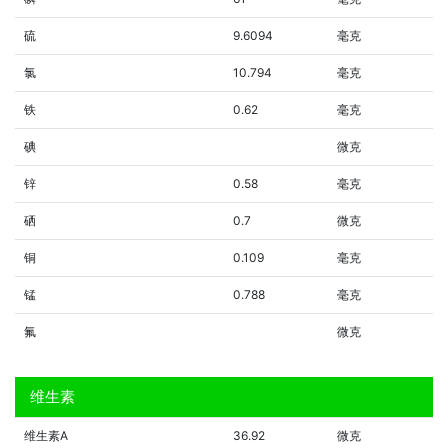
硫
9.6094
毫克
氯
10.794
毫克
铁
0.62
毫克
碘
微克
锌
0.58
毫克
硒
0.7
微克
铜
0.109
毫克
锰
0.788
毫克
氟
微克
维生素
维生素A
36.92
微克