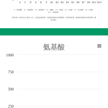
A
C
D
E
K
P
B1
B2
B3
B4
B5
B6
B7
B9
B12
B14
P（类黄酮） B1（硫胺素） B2（核黄素） B3（烟酸） B4（胆碱） B5（泛酸） B7（生物素） B9（叶酸）
B14（甜菜碱）
维生素 A 的单位为 微克 RAE，包括直接来源（动物性食物中的视黄醇）和间接来源（植物性食物中的类胡萝卜素
转化量）
氨基酸
1000
750
500
250