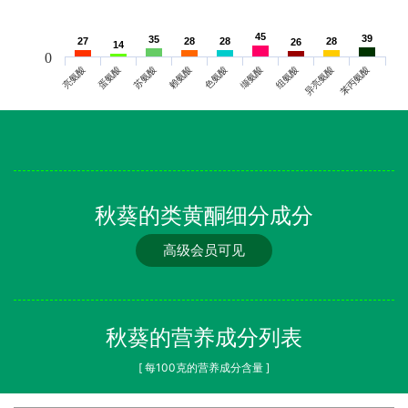
45
45
39
39
35
35
27
27
28
28
28
28
28
28
26
26
14
14
0
亮氨酸
蛋氨酸
苏氨酸
赖氨酸
色氨酸
缬氨酸
组氨酸
异亮氨酸
苯丙氨酸
秋葵的类黄酮细分成分
高级会员可见
秋葵的营养成分列表
[ 每100克的营养成分含量 ]