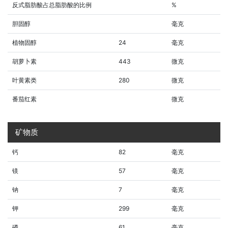
反式脂肪酸占总脂肪酸的比例
%
胆固醇
毫克
植物固醇
24
毫克
胡萝卜素
443
微克
叶黄素类
280
微克
番茄红素
微克
矿物质
钙
82
毫克
镁
57
毫克
钠
7
毫克
钾
299
毫克
磷
61
毫克