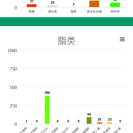
37
37
22
22
2
2
0
能量
蛋白质
脂肪
碳水化合物
粗纤维
脂类
1000
750
500
386
386
250
94
94
25
25
23
23
1
1
0
0
0
0
0
0
0
0
0
0
0
单不饱和
胆固醇
反式脂肪
叶黄素类
多不饱和
植物固醇
反式占比
番茄红素
多不占比
胡萝卜素