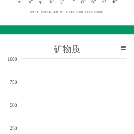
胡萝卜素（β-胡萝卜素+α-胡萝卜素）、叶黄素类（叶黄素+玉米黄质+β-隐黄素）
矿物质
1000
750
500
250