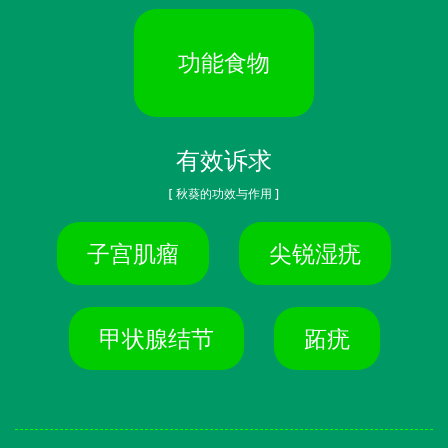
功能食物
有效诉求
[ 秋葵的功效与作用 ]
子宫肌瘤
尖锐湿疣
甲状腺结节
跖疣