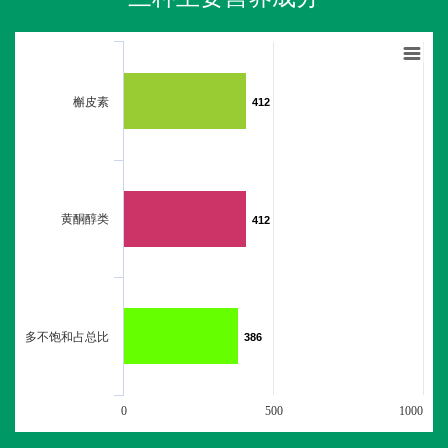
槲皮素
412
412
黄酮醇类
412
412
多不饱和占总比
386
386
0
500
1000