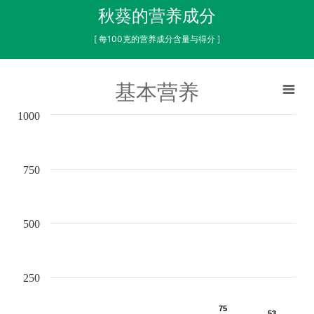
秋葵的营养成分
[ 每100克的营养成分含量与得分 ]
基本营养
1000
750
500
250
75
75
53
53