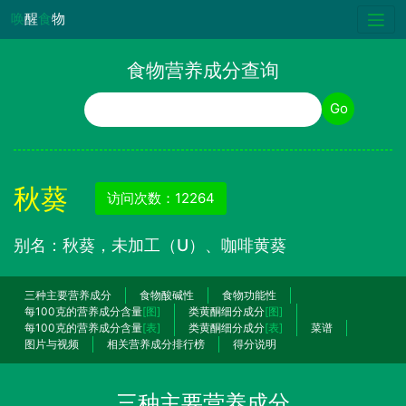
唤
醒
食
物
食物营养成分查询
食物名称
Go
秋葵
访问次数：12264
别名：秋葵，未加工（U）、咖啡黄葵
三种主要营养成分
食物酸碱性
食物功能性
每100克的营养成分含量
[图]
类黄酮细分成分
[图]
每100克的营养成分含量
[表]
类黄酮细分成分
[表]
菜谱
图片与视频
相关营养成分排行榜
得分说明
三种主要营养成分