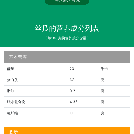
丝瓜的营养成分列表
[ 每100克的营养成分含量 ]
基本营养
能量
20
千卡
蛋白质
1.2
克
脂肪
0.2
克
碳水化合物
4.35
克
粗纤维
1.1
克
脂类