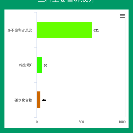
多不饱和占总比
621
621
维生素C
60
60
碳水化合物
44
44
0
500
1000