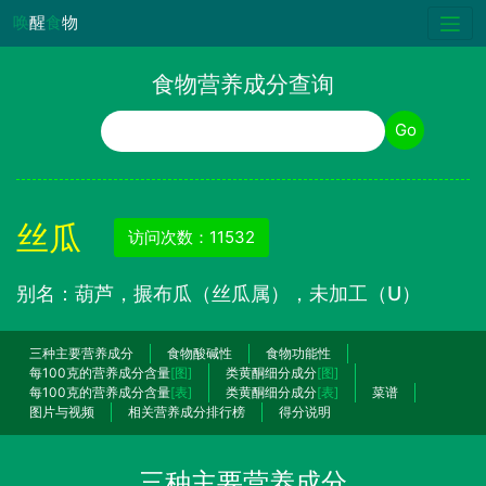
唤
醒
食
物
食物营养成分查询
食物名称
Go
丝瓜
访问次数：11532
别名：葫芦，搌布瓜（丝瓜属），未加工（U）
三种主要营养成分
食物酸碱性
食物功能性
每100克的营养成分含量
[图]
类黄酮细分成分
[图]
每100克的营养成分含量
[表]
类黄酮细分成分
[表]
菜谱
图片与视频
相关营养成分排行榜
得分说明
三种主要营养成分