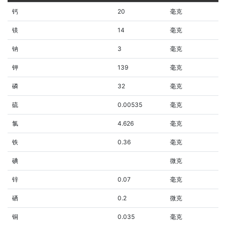
钙
20
毫克
镁
14
毫克
钠
3
毫克
钾
139
毫克
磷
32
毫克
硫
0.00535
毫克
氯
4.626
毫克
铁
0.36
毫克
碘
微克
锌
0.07
毫克
硒
0.2
微克
铜
0.035
毫克