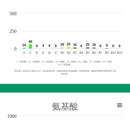
500
250
60
60
23
23
19
19
22
22
15
15
16
16
14
14
9
9
4
4
4
4
0
0
0
0
0
0
0
0
0
0
0
0
0
A
C
D
E
K
P
B1
B2
B3
B4
B5
B6
B7
B9
B12
B14
P（类黄酮） B1（硫胺素） B2（核黄素） B3（烟酸） B4（胆碱） B5（泛酸） B7（生物素） B9（叶酸）
B14（甜菜碱）
维生素 A 的单位为 微克 RAE，包括直接来源（动物性食物中的视黄醇）和间接来源（植物性食物中的类胡萝卜素
转化量）
氨基酸
1000