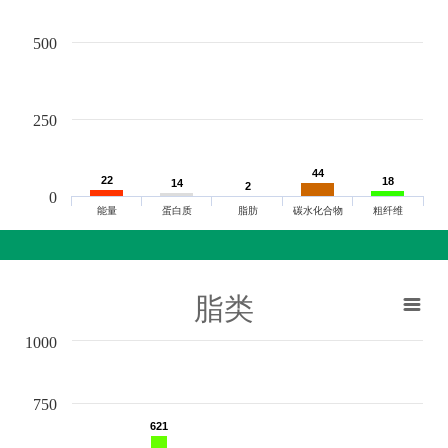
500
250
44
44
22
22
18
18
14
14
2
2
0
能量
蛋白质
脂肪
碳水化合物
粗纤维
脂类
1000
750
621
621