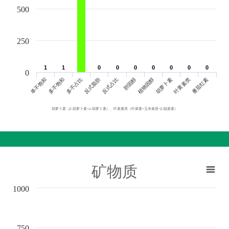
500
250
1
1
1
1
0
0
0
0
0
0
0
0
0
0
0
0
0
0
0
单不饱和
胆固醇
反式脂肪
叶黄素类
多不饱和
植物固醇
反式占比
番茄红素
多不占比
胡萝卜素
胡萝卜素（β-胡萝卜素+α-胡萝卜素）、叶黄素类（叶黄素+玉米黄质+β-隐黄素）
矿物质
1000
750