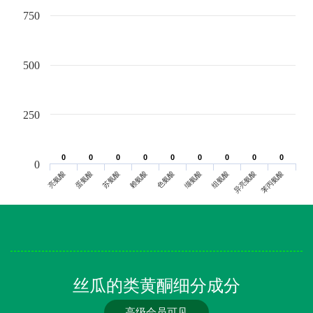
750
500
250
0
0
0
0
0
0
0
0
0
0
0
0
0
0
0
0
0
0
0
亮氨酸
蛋氨酸
苏氨酸
赖氨酸
色氨酸
缬氨酸
组氨酸
异亮氨酸
苯丙氨酸
丝瓜的类黄酮细分成分
高级会员可见