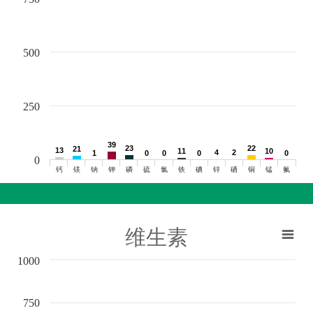
500
250
39
39
23
23
22
22
21
21
13
13
11
11
10
10
4
4
2
2
1
1
0
0
0
0
0
0
0
0
0
钙
镁
钠
钾
磷
硫
氯
铁
碘
锌
硒
铜
锰
氟
维生素
1000
750