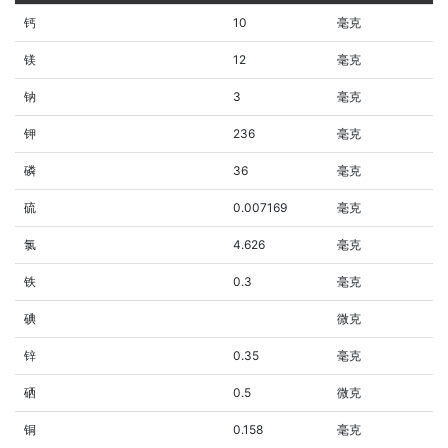
钙
10
毫克
镁
12
毫克
钠
3
毫克
钾
236
毫克
磷
36
毫克
硫
0.007169
毫克
氯
4.626
毫克
铁
0.3
毫克
碘
微克
锌
0.35
毫克
硒
0.5
微克
铜
0.158
毫克