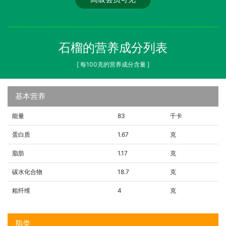
石榴的营养成分列表
[ 每100克的营养成分含量 ]
基本营养
能量
83
千卡
蛋白质
1.67
克
脂肪
1.17
克
碳水化合物
18.7
克
粗纤维
4
克
脂类