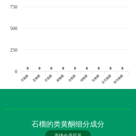
750
500
250
0
0
0
0
0
0
0
0
0
0
0
0
0
0
0
0
0
0
0
亮氨酸
蛋氨酸
苏氨酸
赖氨酸
色氨酸
缬氨酸
组氨酸
异亮氨酸
苯丙氨酸
石榴的类黄酮细分成分
高级会员可见