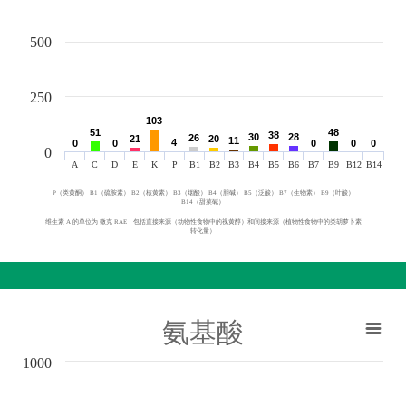
500
250
103
103
51
51
48
48
38
38
30
30
28
28
26
26
21
21
20
20
11
11
4
4
0
0
0
0
0
0
0
0
0
0
0
A
C
D
E
K
P
B1
B2
B3
B4
B5
B6
B7
B9
B12
B14
P（类黄酮） B1（硫胺素） B2（核黄素） B3（烟酸） B4（胆碱） B5（泛酸） B7（生物素） B9（叶酸）
B14（甜菜碱）
维生素 A 的单位为 微克 RAE，包括直接来源（动物性食物中的视黄醇）和间接来源（植物性食物中的类胡萝卜素
转化量）
氨基酸
1000