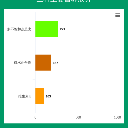
多不饱和占总比
271
271
碳水化合物
187
187
维生素K
103
103
0
500
1000