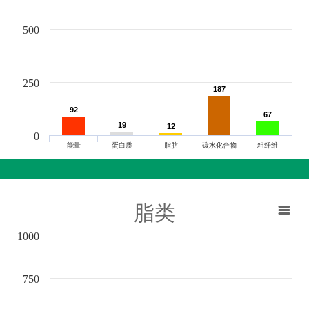
500
250
187
187
92
92
67
67
19
19
12
12
0
能量
蛋白质
脂肪
碳水化合物
粗纤维
脂类
1000
750