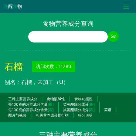
唤
醒
食
物
食物营养成分查询
食物名称
Go
石榴
访问次数：11780
别名：石榴，未加工（U）
三种主要营养成分
食物酸碱性
食物功能性
每100克的营养成分含量
[图]
类黄酮细分成分
[图]
每100克的营养成分含量
[表]
类黄酮细分成分
[表]
菜谱
图片与视频
相关营养成分排行榜
得分说明
三种主要营养成分