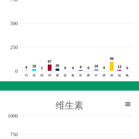
500
250
99
99
67
67
26
26
18
18
18
18
13
13
9
9
6
6
4
4
1
1
0
0
0
0
0
0
0
0
0
钙
镁
钠
钾
磷
硫
氯
铁
碘
锌
硒
铜
锰
氟
维生素
1000
750