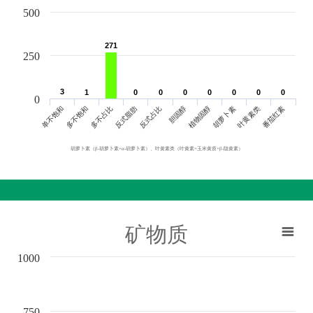
500
271
271
250
3
3
1
1
0
0
0
0
0
0
0
0
0
0
0
0
0
0
0
单不饱和
胆固醇
反式脂肪
叶黄素类
多不饱和
植物固醇
反式占比
番茄红素
多不占比
胡萝卜素
胡萝卜素（β-胡萝卜素+α-胡萝卜素）、叶黄素类（叶黄素+玉米黄质+β-隐黄素）
矿物质
1000
750