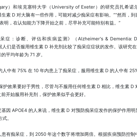
lgary）和埃克塞特大学（University of Exeter）的研究员扎希诺尔
维生素 D 对大脑有一些作用，可能对减少痴呆症有影响。”“然而，
表明，在认知能力下降开始之前，尽早补充可能特别有益。”
估和疾病监测》（Alzheimer's & Dementia: Diagnosis
究根据人们是否服用维生素 D 补充剂比较了痴呆症症状的发作。该研究在美
平均年龄为 71 岁。
人中有 75% 在 10 年内患上了痴呆症，服用维生素 D 的人中有 2
的保护效果要好于男性，尽管与不服用任何维生素 D 相比，维生素 D
之前开始服用补充剂，保护效果似乎会更好。
基因 APOE4 的人来说，维生素 D 对预防痴呆症发作的保护作用
的方式。
万人患有痴呆症，到 2050 年这个数字将增加两倍。根据疾病预防