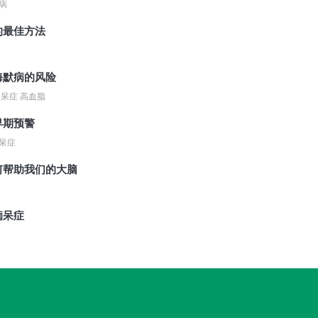
病
的最佳方法
海默病的风险
呆症 高血脂
早期预警
呆症
何帮助我们的大脑
痴呆症