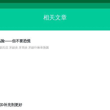
相关文章
风险——但不要恐慌
默氏症 牙龈炎 牙周炎 牙龈卟啉单胞菌
素D补充剂更好