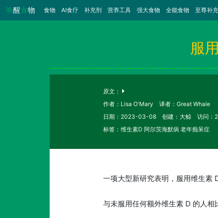
唤
醒
食
物
食物
（当前）
AI食疗
补充剂
营养工具
强大食物
全能食物
至尊补
服
原文：
作者：Lisa O'Mary 译者：Great Whale
日期：2023-03-08 创建：大鲸 访问：2
标签：维生素D 阿尔茨海默病 老年痴呆症
一项大型新研究表明，服用维生素 
与未服用任何额外维生素 D 的人相