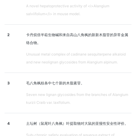
A novel hepatoprotective activity of <i>Alangium
salviifolium</i> in mouse model.
2
卡丹烷倍半萜生物碱和来自高山八角枫的新新木脂苷的异常金属
络合物。
Unusual metal complex of cadinane sesquiterpene alkaloid
and new neolignan glycosides from Alangium alpinum.
3
毛八角枫枝条中七个新的木脂素苷。
Seven new lignan glycosides from the branches of Alangium
kurzii Craib var. laxifolium.
4
土坛树（鼠尾叶八角枫）叶提取物对大鼠的亚慢性安全性评价。
Sub-chronic safety evaluation of aqueous extract of