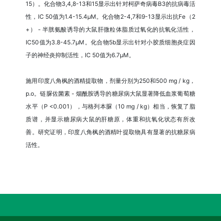
15）。化合物3,4,8-13和15显示出针对柯萨奇病毒B3的抗病毒活
性，IC 50值为1.4-15.4μM。化合物2-4,7和9-13显示出抗Fe（2
+） - 半胱氨酸诱导的大鼠肝微粒体脂质过氧化的抗氧化活性，
IC50值为3.8-45.7μM。化合物5b显示出针对小胶质细胞炎症因
子的神经炎抑制活性，IC 50值为6.7μM。
施用印度八角枫的酒精提取物，剂量分别为250和500 mg / kg，
p.o。链脲佐菌素 - 烟酰胺诱导的糖尿病大鼠显著降低血浆葡萄糖
水平（P <0.001），与格列本脲（10 mg / kg）相当，恢复了脂
质谱，并显示糖尿病大鼠的肝糖原，体重和抗氧化状态有所改
善。研究证明，印度八角枫的酒精叶提取物具有显著的抗糖尿病
活性。