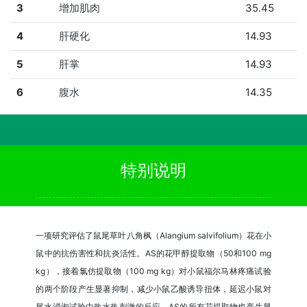
3
增加肌肉
35.45
4
肝硬化
14.93
5
肝掌
14.93
6
腹水
14.35
特别说明
一项研究评估了鼠尾草叶八角枫（Alangium salvifolium）花在小
鼠中的抗伤害性和抗炎活性。AS的花甲醇提取物（50和100 mg
kg），接着氯仿提取物（100 mg kg）对小鼠福尔马林疼痛试验
的两个阶段产生显著抑制，减少小鼠乙酸诱导扭体，延迟小鼠对
尾水浸泡试验中热水热刺激的反应。AS的所有花提取物也产生显