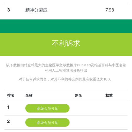
3
精神分裂症
7.98
不利诉求
以下数据由对全球最大的生物医学文献数据库PubMed及维基百科与中医名著
利用人工智能算法分析得出
对于任何诉求而言，对其不利的补充剂的最高权重值为100。
排名
名称
别名
权重
1
高级会员可见
2
高级会员可见