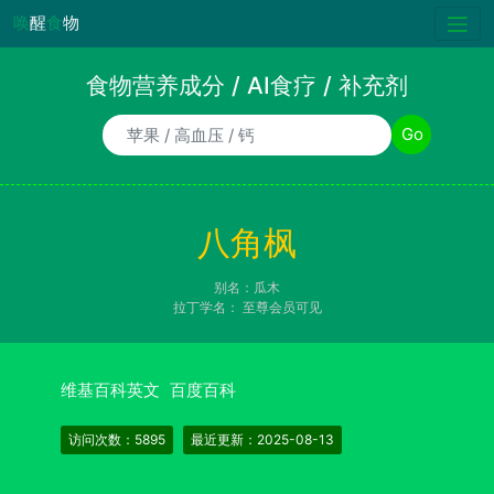
唤
醒
食
物
食物营养成分 / AI食疗 / 补充剂
食物/AI食疗诉求/补充剂名称
Go
八角枫
别名：瓜木
拉丁学名：
至尊会员可见
维基百科英文
百度百科
访问次数：5895
最近更新：2025-08-13