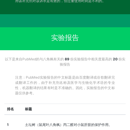
用该补充剂对该诉求是有效的，但过量使用时则是不利的。
实验报告
以下是来自PubMed的与八角枫有关的
89
份实验报告中相关度最高的
20
份实
验报告
注意：PubMed实验报告的中文标题是由百度翻译或谷歌翻译完
成翻译工作的，由于补充剂名称及医学与生物化学术语的专业
性，机器翻译的结果有时是不准确的。因此，实验报告的中文标
题仅供参考。
排名
标题
1
土坛树（鼠尾叶八角枫）丙二醛对小鼠肝脏的保护作用。