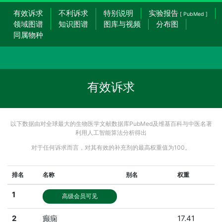
有效诉求
不利诉求
特别说明
实验报告
[ PubMed ]
领域图谱
知识图谱
图库与视频
分布图
同属物种
有效诉求
以下数据由对全球最大的生物医学文献数据库PubMed及维基百科与中医名著
利用人工智能算法分析得出
对于任何诉求而言，对其有效的补充剂的最高权重值为100。
排名
名称
别名
权重
1
高级会员可见
2
癫痫
17.41