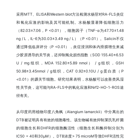
采用MTT、ELISA和Western blot方法检测水杨苷对RA-FLS炎症
和氧化应激的影响及其可能机制。水杨酸显著降低细胞活力
（82.03±7.06，P <0.01），细胞因子（TNF-α为47.70±1.48
ng / L，IL-6为30.03±3.49 ng / L）（P <0.01）。Salicin不仅
通过降低临床评分（P <0.01），炎症浸润和体内滑膜增生来减
少胶原诱导的关节炎，还抑制氧化损伤指数（SOD 155.40±6.53
U / mg组织，MDA 152.80±5.89 nmol） / g组织，GSH
50.98±3.45nmol / g组织，CAT 0.92±0.10U / g蛋白质（P
<0.01）的踝关节细胞。研究结果表明，水杨酸可以改善类风湿
性关节炎，这可能与RA-FLS中的氧化应激和Nrf2-HO-1-ROS途
径有关。
从印度药用植物印度八角枫（Alangium lamarckii）中分离出的
DTB被证明具有有效的细胞毒性。该生物碱有效抑制莱氏乳杆菌
的细胞生长和DHFR的细胞酶活性（细胞生长和酶抑制分别为
IC50 = 40和30μM）。DTB浓度> 75 microM导致DHFR活性完