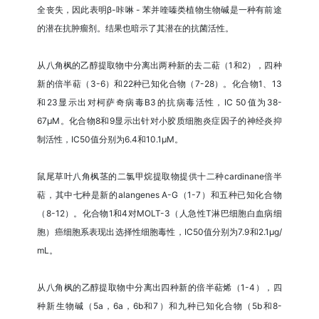
全丧失，因此表明β-咔啉 - 苯并喹嗪类植物生物碱是一种有前途
的潜在抗肿瘤剂。结果也暗示了其潜在的抗菌活性。
从八角枫的乙醇提取物中分离出两种新的去二萜（1和2），四种
新的倍半萜（3-6）和22种已知化合物（7-28）。化合物1、13
和23显示出对柯萨奇病毒B3的抗病毒活性，IC 50值为38-
67μM。化合物8和9显示出针对小胶质细胞炎症因子的神经炎抑
制活性，IC50值分别为6.4和10.1μM。
鼠尾草叶八角枫茎的二氯甲烷提取物提供十二种cardinane倍半
萜，其中七种是新的alangenes A-G（1-7）和五种已知化合物
（8-12）。化合物1和4对MOLT-3（人急性T淋巴细胞白血病细
胞）癌细胞系表现出选择性细胞毒性，IC50值分别为7.9和2.1μg/
mL。
从八角枫的乙醇提取物中分离出四种新的倍半萜烯（1-4），四
种新生物碱（5a，6a，6b和7）和九种已知化合物（5b和8-