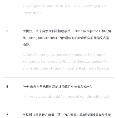
<i>Alangium salvifolium</i> (<i>L.f</i>.) <i>Wangerin</i>
leaves in rats.
5
大挑战。 3.来自澳大利亚植物嘉兰（Gloriosa superba）和八角
枫（Alangium v​​illosum）的代谢物对帕金森氏病的无偏见表型
功能。
A Grand Challenge. 3. Unbiased Phenotypic Function of
Metabolites from Australia Plants <i>Gloriosa superba</i>
and <i>Alangium villosum</i> against Parkinson's Disease.
6
[一种来自八角枫根的新的细胞毒性生物碱类成分]。
[A new cytotoxic alkaloid from roots of Alangium chinense].
7
土坛树（鼠尾叶八角枫）茎中的八氢原小檗碱和原峨眉碱类生物