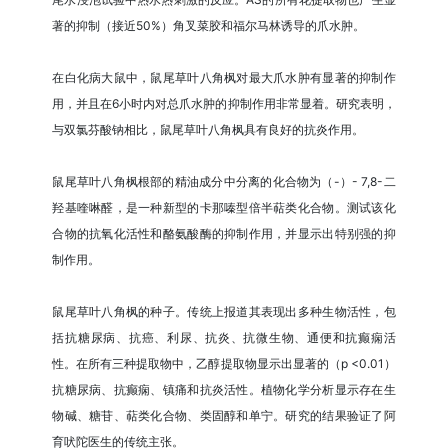
著的抑制（接近50%）角叉菜胶和福尔马林诱导的爪水肿。
在白化病大鼠中，鼠尾草叶八角枫对最大爪水肿有显著的抑制作
用，并且在6小时内对总爪水肿的抑制作用非常显着。研究表明，
与双氯芬酸钠相比，鼠尾草叶八角枫具有良好的抗炎作用。
鼠尾草叶八角枫根部的精油成分中分离的化合物为（-）- 7,8-二
羟基喹啉醛，是一种新型的卡那嗪型倍半萜类化合物。测试该化
合物的抗氧化活性和酪氨酸酶的抑制作用，并显示出特别强的抑
制作用。
鼠尾草叶八角枫的种子。传统上报道其表现出多种生物活性，包
括抗糖尿病、抗癌、利尿、抗炎、抗微生物、通便和抗癫痫活
性。在所有三种提取物中，乙醇提取物显示出显著的（p <0.01）
抗糖尿病、抗癫痫、镇痛和抗炎活性。植物化学分析显示存在生
物碱、糖苷、萜类化合物、类固醇和单宁。研究的结果验证了阿
育吠陀医生的传统主张。