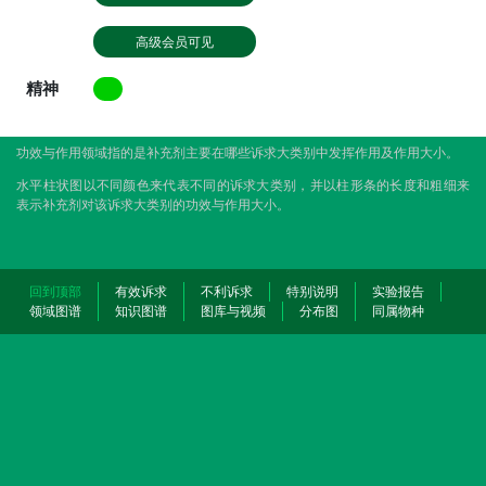
高级会员可见
精神
功效与作用领域指的是补充剂主要在哪些诉求大类别中发挥作用及作用大小。
水平柱状图以不同颜色来代表不同的诉求大类别，并以柱形条的长度和粗细来
表示补充剂对该诉求大类别的功效与作用大小。
回到顶部
有效诉求
不利诉求
特别说明
实验报告
领域图谱
知识图谱
图库与视频
分布图
同属物种