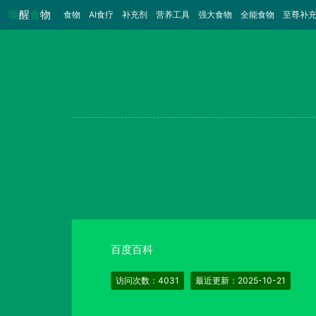
唤
醒
食
物
食物
（当前）
AI食疗
补充剂
营养工具
强大食物
全能食物
至尊补
百度百科
访问次数：4031
最近更新：2025-10-21