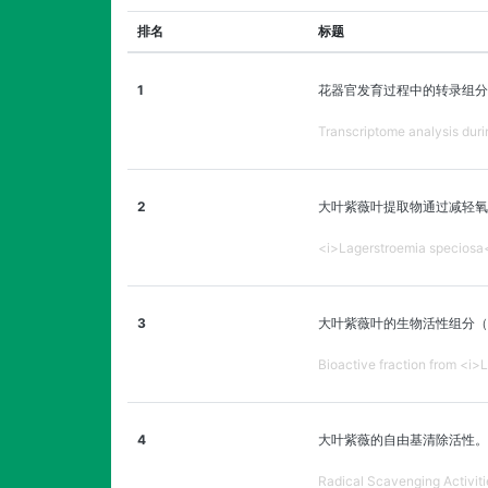
排名
标题
1
花器官发育过程中的转录组分
Transcriptome analysis duri
2
大叶紫薇叶提取物通过减轻氧
<i>Lagerstroemia speciosa</
3
大叶紫薇叶的生物活性组分（
Bioactive fraction from <i>
4
大叶紫薇的自由基清除活性。
Radical Scavenging Activiti