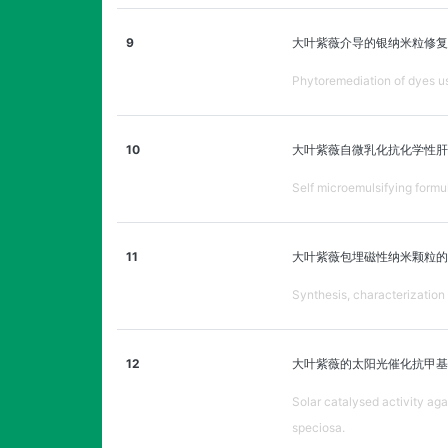
9
大叶紫薇介导的银纳米粒修复
Phytoremediation of dyes us
10
大叶紫薇自微乳化抗化学性肝
Self microemulsifying formu
11
大叶紫薇包埋磁性纳米颗粒的
Synthesis, characterization
12
大叶紫薇的太阳光催化抗甲基
Solar catalysed activity ag
speciosa.