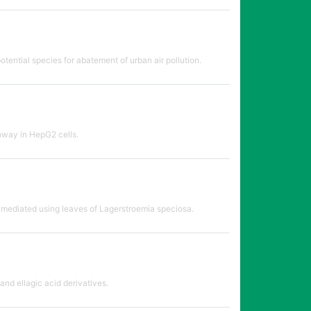
tential species for abatement of urban air pollution.
thway in HepG2 cells.
e mediated using leaves of Lagerstroemia speciosa.
and ellagic acid derivatives.