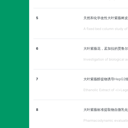
5
天然和化学改性大叶紫薇树皮
A fixed bed column study of
6
大叶紫薇花，孟加拉的贾鲁
Investigation of biological 
7
大叶紫薇醇提物诱导HepG
Ethanolic Extract of <i>Lag
8
大叶紫薇标准提取物自微乳化
Pharmacodynamic evaluation 