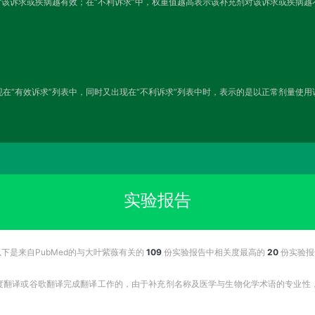
对该诉求或疾病越有效；在“不利诉求”中，权重值越高表示该补充剂对该诉求或疾病
在“有效诉求”列表中，同时又出现在“不利诉求”列表中时，表示的是以正常剂量使
实验报告
以下是来自PubMed的与大叶紫薇有关的
109
份实验报告中相关度最高的
20
份实验报
百度翻译或谷歌翻译完成翻译工作的，由于补充剂名称及医学与生物化学术语的专业