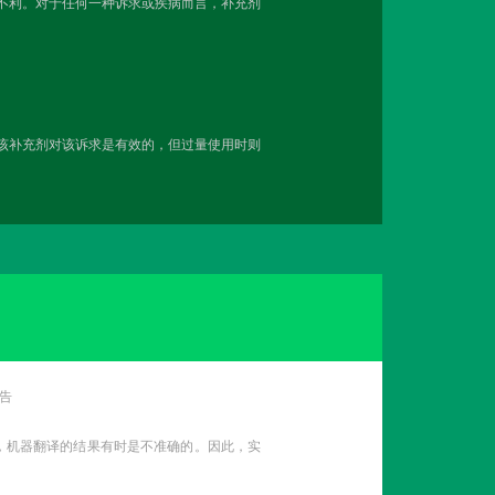
越不利。对于任何一种诉求或疾病而言，补充剂
用该补充剂对该诉求是有效的，但过量使用时则
告
性，机器翻译的结果有时是不准确的。因此，实