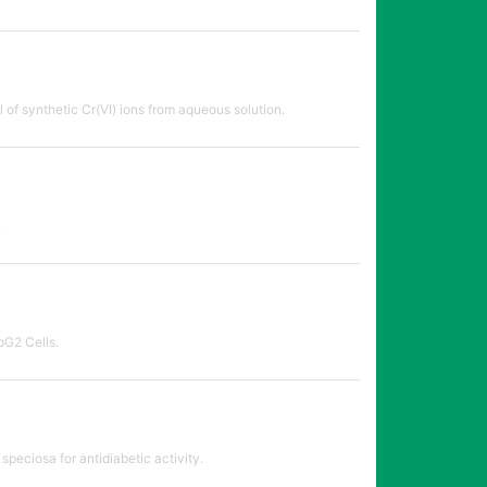
of synthetic Cr(VI) ions from aqueous solution.
.
pG2 Cells.
peciosa for antidiabetic activity.