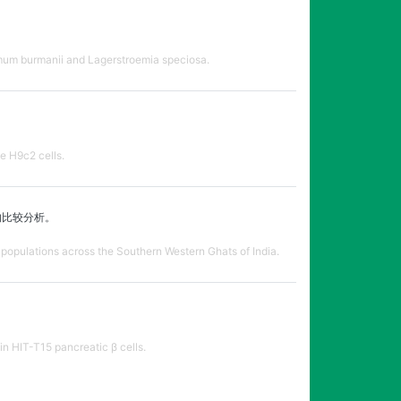
momum burmanii and Lagerstroemia speciosa.
e H9c2 cells.
群间的比较分析。
populations across the Southern Western Ghats of India.
n HIT-T15 pancreatic β cells.