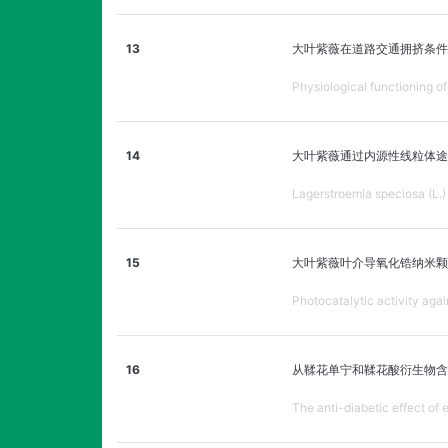
13
大叶紫薇在道路交通拥挤条件
Physiological functioning of
14
大叶紫薇通过内源性线粒体途
Lagerstroemia speciosa (L.) 
15
大叶紫薇叶介导氧化锆纳米颗
Photocatalytic activity aga
16
从鞣花单宁和鞣花酸衍生物含
The anti-diabetic effect of 