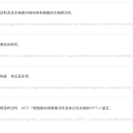
染料及其生物膜对铜绿假单胞菌的生物膜活性。
ing Lagerstroemia speciosa mediated silver nanoparticles and its biofilm activit
毒性的研究。
lation of <i>Lagerstroemia speciosa</i> against chemically induced hepatotoxici
制备、表征及应用。
 and application of Lagerstroemia speciosa embedded magnetic nanoparticle for C
橙染料活性、MCF-7细胞株的细胞毒活性及标记化合物的HPTLC鉴定。
ainst methyl orange dye, cytotoxicity activity of MCF-7 cell lines and identific