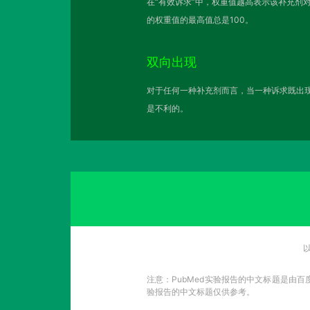
在“有效诉求”中，权重值越高表示该补充剂
的权重值的最高值总是100。
双向出现
对于任何一种补充剂而言，当一种诉求既出现
是不利的。
注意：PubMed实验报告的中文标题是由
验报告的中文标题仅供参考。