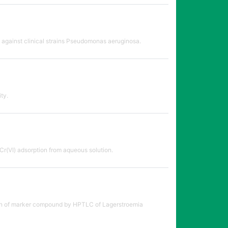
y against clinical strains Pseudomonas aeruginosa.
ty.
r(VI) adsorption from aqueous solution.
ation of marker compound by HPTLC of Lagerstroemia