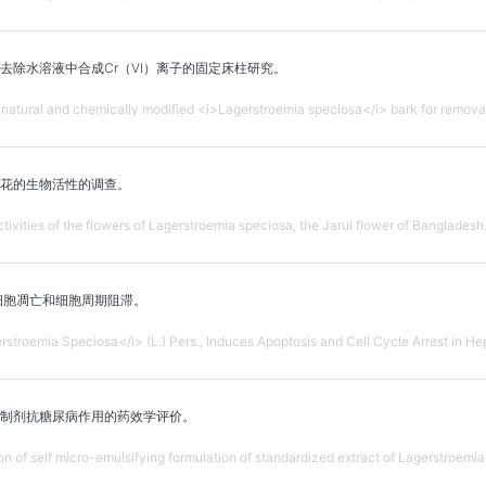
去除水溶液中合成Cr（VI）离子的固定床柱研究。
 natural and chemically modified <i>Lagerstroemia speciosa</i> bark for removal 
尔花的生物活性的调查。
activities of the flowers of Lagerstroemia speciosa, the Jarul flower of Bangladesh
2细胞凋亡和细胞周期阻滞。
erstroemia Speciosa</i> (L.) Pers., Induces Apoptosis and Cell Cycle Arrest in He
制剂抗糖尿病作用的药效学评价。
of self micro-emulsifying formulation of standardized extract of Lagerstroemia s