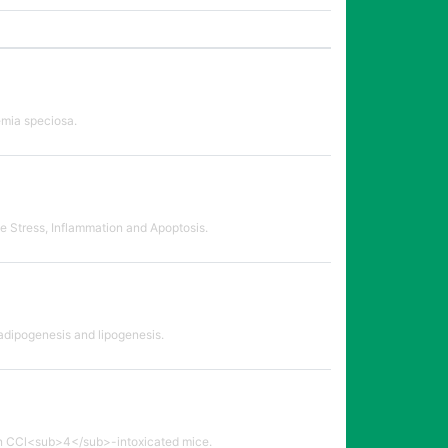
emia speciosa.
e Stress, Inflammation and Apoptosis.
adipogenesis and lipogenesis.
n in CCl<sub>4</sub>-intoxicated mice.