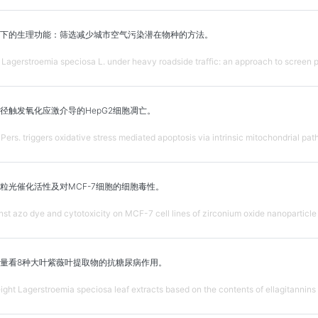
下的生理功能：筛选减少城市空气污染潜在物种的方法。
 Lagerstroemia speciosa L. under heavy roadside traffic: an approach to screen po
径触发氧化应激介导的HepG2细胞凋亡。
Pers. triggers oxidative stress mediated apoptosis via intrinsic mitochondrial pa
粒光催化活性及对MCF-7细胞的细胞毒性。
inst azo dye and cytotoxicity on MCF-7 cell lines of zirconium oxide nanoparticl
量看8种大叶紫薇叶提取物的抗糖尿病作用。
eight Lagerstroemia speciosa leaf extracts based on the contents of ellagitannins 