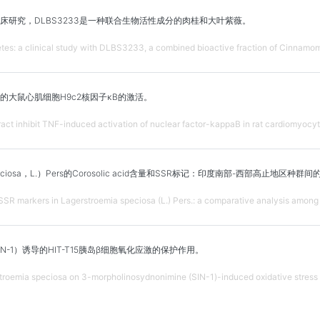
床研究，DLBS3233是一种联合生物活性成分的肉桂和大叶紫薇。
abetes: a clinical study with DLBS3233, a combined bioactive fraction of Cinna
的大鼠心肌细胞H9c2核因子κB的激活。
act inhibit TNF-induced activation of nuclear factor-kappaB in rat cardiomyocyt
speciosa，L.）Pers的Corosolic acid含量和SSR标记：印度南部-西部高止地区种
SSR markers in Lagerstroemia speciosa (L.) Pers.: a comparative analysis among 
N-1）诱导的HIT-T15胰岛β细胞氧化应激的保护作用。
stroemia speciosa on 3-morpholinosydnonimine (SIN-1)-induced oxidative stress i