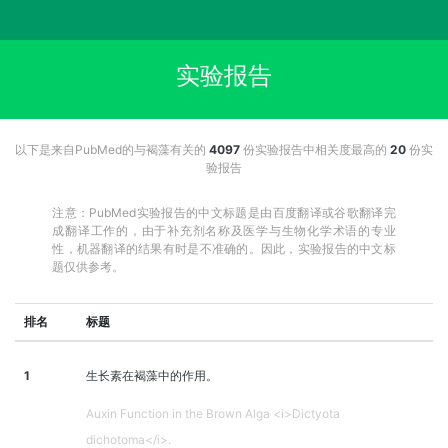
实验报告
以下是来自PubMed的与褐藻有关的
4097
份实验报告中相关度最高的
20
份实
验报告
注意：PubMed实验报告的中文标题是由百度翻译或谷歌翻译完
成翻译工作的，由于补充剂名称及医学与生物化学术语的专业
性，机器翻译的结果有时是不准确的。因此，实验报告的中文标
题仅供参考。
排名
标题
1
生长素在褐藻中的作用。
Auxin Function in the Brown Alga <i>Dictyota
dichotoma</i>.