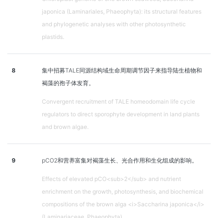
japonica (Laminariales, Phaeophyta): its structural features
and phylogenetic analyses with other photosynthetic
plastids.
8
集中招募TALE同源结构域生命周期调节因子来指导陆生植物和
褐藻的孢子体发育。
Convergent recruitment of TALE homeodomain life cycle
regulators to direct sporophyte development in land plants
and brown algae.
9
pCO2和营养富集对褐藻生长、光合作用和生化组成的影响。
Effects of elevated pCO<sub>2</sub> and nutrient
enrichment on the growth, photosynthesis, and biochemical
compositions of the brown alga <i>Saccharina japonica</i>
(Laminariaceae, Phaeophyta).