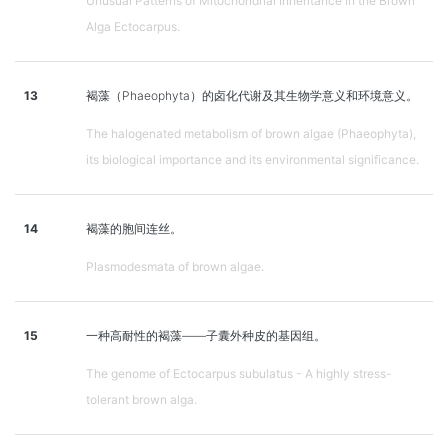
Unusual Patterns of Mitochondrial Inheritance in the Brown
Alga Ectocarpus.
13
褐藻（Phaeophyta）的卤化代谢及其生物学意义和环境意义。
The halogenated metabolism of brown algae (Phaeophyta),
its biological importance and its environmental significance.
14
褐藻的胞间连丝。
Plasmodesmata of brown algae.
15
一种高耐性的褐藻——子囊外种皮的基因组。
The genome of Ectocarpus subulatus - A highly stress-
tolerant brown alga.