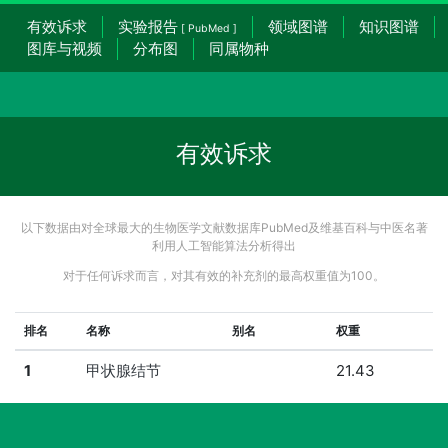
有效诉求
实验报告
领域图谱
知识图谱
[ PubMed ]
图库与视频
分布图
同属物种
有效诉求
以下数据由对全球最大的生物医学文献数据库PubMed及维基百科与中医名著
利用人工智能算法分析得出
对于任何诉求而言，对其有效的补充剂的最高权重值为100。
排名
名称
别名
权重
1
甲状腺结节
21.43