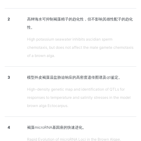
2
高钾海水可抑制褐藻精子的趋化性，但不影响其雄性配子的趋化
性。
High potassium seawater inhibits ascidian sperm
chemotaxis, but does not affect the male gamete chemotaxis
of a brown alga.
3
模型外皮褐藻温盐胁迫响应的高密度遗传图谱及qtl鉴定。
High-density genetic map and identification of QTLs for
responses to temperature and salinity stresses in the model
brown alga Ectocarpus.
4
褐藻microRNA基因座的快速进化。
Rapid Evolution of microRNA Loci in the Brown Algae.