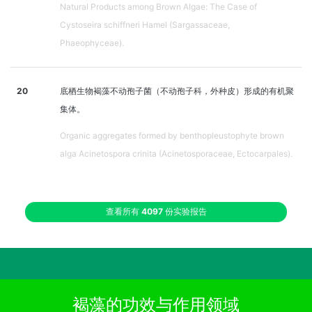
Natural Products among Brown Algae: The Case of
Cystoseira schiffneri Hamel (Sargassaceae,
Phaeophyceae).
20
底栖生物褐藻不动孢子菌（不动孢子科，外种皮）形成的有机聚
集体。
Organic aggregates formed by benthopleustophyte brown
alga Acinetospora crinita (Acinetosporaceae, Ectocarpales).
查看所有
4097
份实验报告
褐藻的功效与作用领域