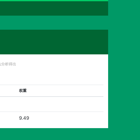
法分析得出
权重
9.49