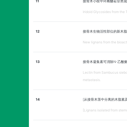
11
接骨木小枝中环烯醚萜苷类成
Iridoid Glycosides from the 
12
接骨木生物活性部位的新木脂
New lignans from the bioacti
13
接骨木凝集素可消除N-乙酰
Lectin from Sambucus siebo
metastasis.
14
[从接骨木茎中分离的木脂素及
[Lignans isolated from stems