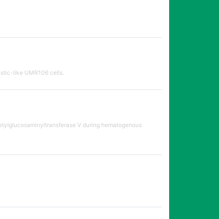
astic-like UMR106 cells.
cetylglucosaminyltransferase V during hematogenous