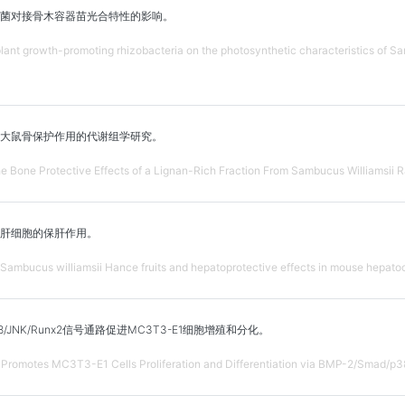
菌对接骨木容器苗光合特性的影响。
f plant growth-promoting rhizobacteria on the photosynthetic characteristics of 
大鼠骨保护作用的代谢组学研究。
e Bone Protective Effects of a Lignan-Rich Fraction From Sambucus Williamsii R
肝细胞的保肝作用。
Sambucus williamsii Hance fruits and hepatoprotective effects in mouse hepato
38/JNK/Runx2信号通路促进MC3T3-E1细胞增殖和分化。
Promotes MC3T3-E1 Cells Proliferation and Differentiation via BMP-2/Smad/p