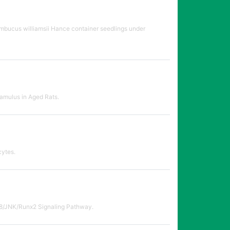
Sambucus williamsii Hance container seedlings under
amulus in Aged Rats.
cytes.
38/JNK/Runx2 Signaling Pathway.