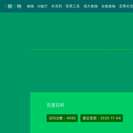
唤
醒
食
物
食物
（当前）
AI食疗
补充剂
营养工具
强大食物
全能食物
至尊补
百度百科
访问次数：4050
最近更新：2025-11-04