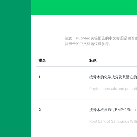
注意：PubMed实验报告的中文标题是由
验报告的中文标题仅供参考。
排名
标题
1
接骨木的化学成分及其潜在的
Phytochemicals and potentia
2
接骨木根皮通过BMP-2/Ru
Root bark of Sambucus Will