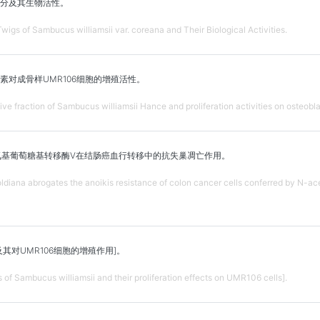
分及其生物活性。
Twigs of Sambucus williamsii var. coreana and Their Biological Activities.
素对成骨样UMR106细胞的增殖活性。
ve fraction of Sambucus williamsii Hance and proliferation activities on osteobl
氨基葡萄糖基转移酶V在结肠癌血行转移中的抗失巢凋亡作用。
ldiana abrogates the anoikis resistance of colon cancer cells conferred by N-a
其对UMR106细胞的增殖作用]。
 of Sambucus williamsii and their proliferation effects on UMR106 cells].