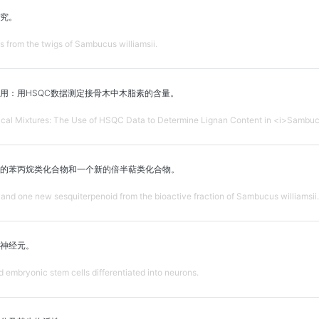
究。
s from the twigs of Sambucus williamsii.
用：用HSQC数据测定接骨木中木脂素的含量。
ical Mixtures: The Use of HSQC Data to Determine Lignan Content in <i>Sambucu
的苯丙烷类化合物和一个新的倍半萜类化合物。
nd one new sesquiterpenoid from the bioactive fraction of Sambucus williamsii.
神经元。
 embryonic stem cells differentiated into neurons.