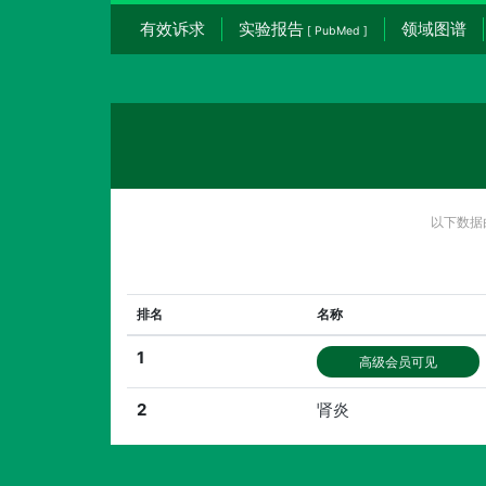
有效诉求
实验报告
领域图谱
[ PubMed ]
以下数据
排名
名称
1
高级会员可见
2
肾炎