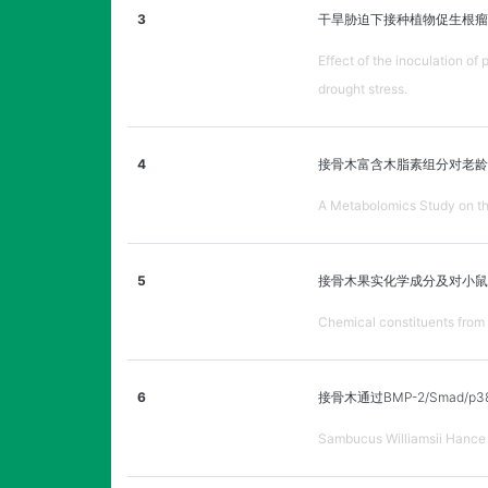
3
干旱胁迫下接种植物促生根瘤
Effect of the inoculation o
drought stress.
4
接骨木富含木脂素组分对老龄
A Metabolomics Study on th
5
接骨木果实化学成分及对小鼠
Chemical constituents from 
6
接骨木通过BMP-2/Smad/p
Sambucus Williamsii Hance 