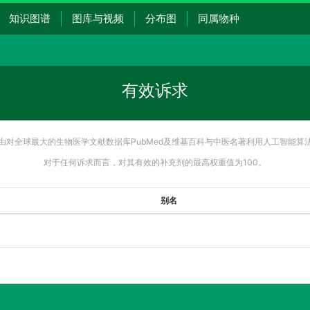
知识图谱
图库与视频
分布图
同属物种
有效诉求
由对全球最大的生物医学文献数据库PubMed及维基百科与中医名著利用人工智能算
对于任何诉求而言，对其有效的补充剂的最高权重值为100。
别名