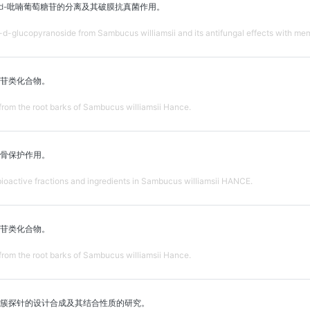
-O-β-d-吡喃葡萄糖苷的分离及其破膜抗真菌作用。
O-β-d-glucopyranoside from Sambucus williamsii and its antifungal effects with me
苷类化合物。
from the root barks of Sambucus williamsii Hance.
骨保护作用。
bioactive fractions and ingredients in Sambucus williamsii HANCE.
苷类化合物。
from the root barks of Sambucus williamsii Hance.
簇探针的设计合成及其结合性质的研究。