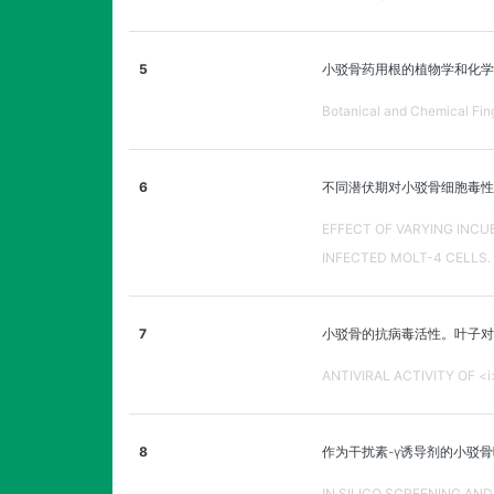
5
小驳骨药用根的植物学和化学
Botanical and Chemical Fing
6
不同潜伏期对小驳骨细胞毒性和
EFFECT OF VARYING INCUB
INFECTED MOLT-4 CELLS.
7
小驳骨的抗病毒活性。叶子对抗
ANTIVIRAL ACTIVITY OF <i
8
作为干扰素-γ诱导剂的小驳
IN SILICO SCREENING AN