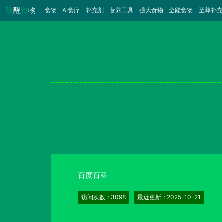
唤
醒
食
物
食物
（当前）
AI食疗
补充剂
营养工具
强大食物
全能食物
至尊补
百度百科
访问次数：3098
最近更新：2025-10-21