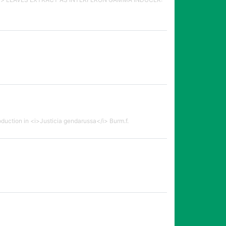
roduction in <i>Justicia gendarussa</i> Burm.f.