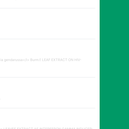
 gendarussa</i> Burm.f. LEAF EXTRACT ON HIV-
.
。
</i> LEAVES EXTRACT AS INTERFERON GAMMA INDUCER: