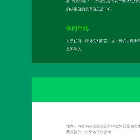
在“有效诉求”中，权重值越高表示该补充剂
的权重值的最高值总是100。
双向出现
对于任何一种补充剂而言，当一种诉求既出现
是不利的。
注意：PubMed实验报告的中文标题是由
验报告的中文标题仅供参考。