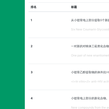
排名
标题
1
从小驳骨地上部分提取6个新
Six New Coumarin Glycosides
2
一对新的对映体三萜类化合物
One pair of new enantiomeri
3
小驳骨乙醇提取物的体外抗HI
<i>In vitro</i> anti-HIV act
4
小驳骨地上部分的新化合物。
New compounds from the aeri