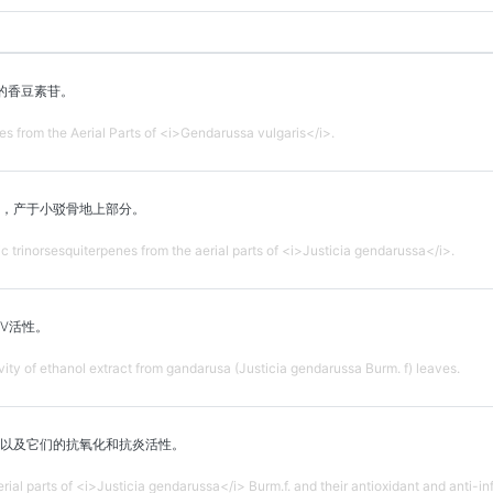
的香豆素苷。
 from the Aerial Parts of <i>Gendarussa vulgaris</i>.
，产于小驳骨地上部分。
c trinorsesquiterpenes from the aerial parts of <i>Justicia gendarussa</i>.
V活性。
ivity of ethanol extract from gandarusa (Justicia gendarussa Burm. f) leaves.
以及它们的抗氧化和抗炎活性。
al parts of <i>Justicia gendarussa</i> Burm.f. and their antioxidant and anti-inf