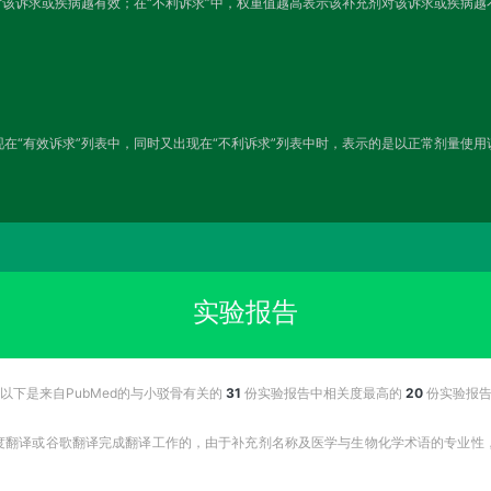
对该诉求或疾病越有效；在“不利诉求”中，权重值越高表示该补充剂对该诉求或疾病
在“有效诉求”列表中，同时又出现在“不利诉求”列表中时，表示的是以正常剂量使
实验报告
以下是来自PubMed的与小驳骨有关的
31
份实验报告中相关度最高的
20
份实验报
百度翻译或谷歌翻译完成翻译工作的，由于补充剂名称及医学与生物化学术语的专业