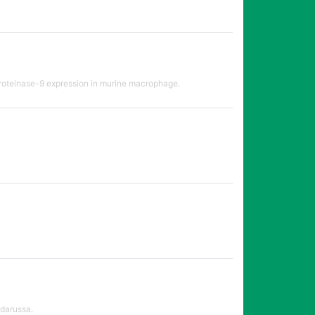
oproteinase-9 expression in murine macrophage.
ndarussa.