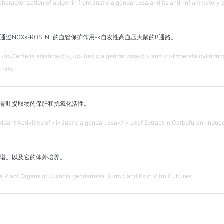
d characterization of apigenin from Justicia gendarussa and its anti-inflammatory a
过NOXs-ROS-NF的血管保护作用-κ自发性高血压大鼠的B通路。
of <i>Centella asiatica</i>, <i>Justicia gendarussa</i> and <i>Imperata cylin
 rats.
骨叶提取物的保肝和抗氧化活性。
idant Activities of <i>Justicia gendarussa</i> Leaf Extract in Carbofuran-Indu
谱。以及它的体外培养。
s Plant Organs of Justicia gendarussa Burm.f. and Its in Vitro Cultures.