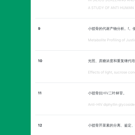
A STUDY OF ANTI HUMAN 
9
小驳骨的代谢产物分析。f。使用
Metabolite Profiling of Ju
10
光照、蔗糖浓度和重复继代培
Effects of light, sucrose co
11
小驳骨抗HIV二叶林苷。
Anti-HIV diphyllin glycosid
12
小驳骨芹菜素的分离、鉴定、