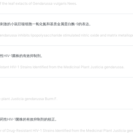
f the leaf extacts of Gendarussa vulgaris Nees.
刺激的小鼠巨噬细胞一氧化氮和基质金属蛋白酶-9的表达。
 gendarussa inhibits lipopolysaccharide stimulated nitric oxide and matrix metall
HIV-1菌株的有效抑制剂。
istant HIV-1 Strains Identified from the Medicinal Plant Justicia gendarussa.
he plant Justicia gendarussa Burm F.
性HIV-1菌株的有效抑制剂的校正。
or of Drug-Resistant HIV-1 Strains Identified from the Medicinal Plant Justicia ge