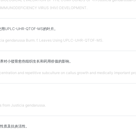
IMMUNODEFICIENCY VIRUS (HIV) DEVELOPMENT.
UPLC-UHR-QTOF-MS的叶片。
sticia gendarussa Burm. f. Leaves Using UPLC-UHR-QTOF-MS.
养对小驳骨愈伤组织生长和药用价值的影响。
ncentration and repetitive subculture on callus growth and medically important p
es from Justicia gendarussa.
性质及抗炎活性。