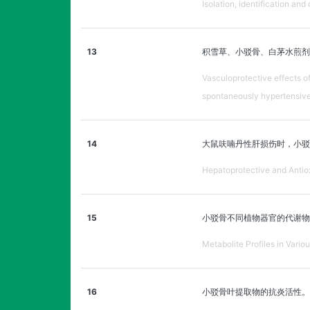
Isolation, identification an
13
积雪草、小驳骨、白茅水煎剂通
Vasculoprotective effects 
spontaneously hypertensive
14
大鼠呋喃丹性肝损伤时，小驳
Hepatoprotective and Antiox
15
小驳骨不同植物器官的代谢物
Metabolite Profiles in Variou
16
小驳骨叶提取物的抗炎活性。