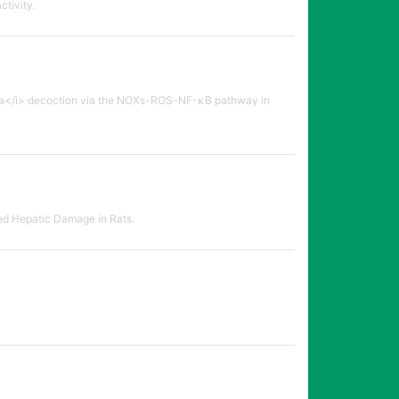
ctivity.
drica</i> decoction via the NOXs-ROS-NF-κB pathway in
ced Hepatic Damage in Rats.