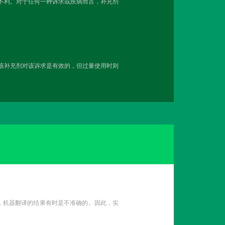
越不利。对于任何一种诉求或疾病而言，补充剂
用该补充剂对该诉求是有效的，但过量使用时则
告
性，机器翻译的结果有时是不准确的。因此，实