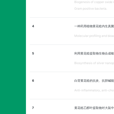
Biogenesis of copper oxide 
Gram positive bacteria.
4
一种药用植物黄花稔内生真菌
Molecular profiling and bioa
5
利用黄花稔提取物生物合成银
Biosynthesis of silver nanopa
6
白背黄花稔的抗炎、抗胆碱能
Anti-inflammatory, anti-chol
7
黄花稔乙醇叶提取物对大鼠中