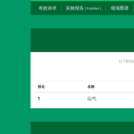
有效诉求
实验报告
领域图谱
[ PubMed ]
以下数据
排名
名称
1
疝气