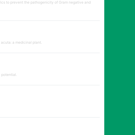
rics to prevent the pathogenicity of Gram negative and
 acuta: a medicinal plant.
 potential.