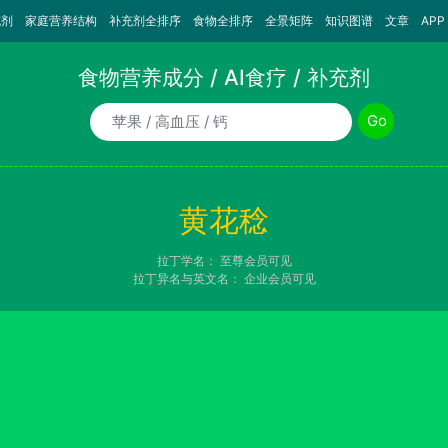
充剂
家庭营养结构
补充剂全排序
食物全排序
全景矩阵
知识图谱
文章
APP
食物营养成分 / AI食疗 / 补充剂
食物/AI食疗诉求/补充剂名称
Go
黄花稔
拉丁学名：
至尊会员可见
拉丁异名与英文名：
企业会员可见