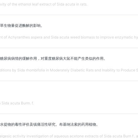
ty of the ethanol leaf extract of Sida acuta in rats.
草生物量促进酶解的影响。
nt of Achyranthes aspera and Sida acuta weed biomass to improve enzymatic hy
糖尿病病情的缓解作用，对重度糖尿病大鼠不能产生类似的作用。
itions by Sida rhombifolia in Moderately Diabetic Rats and Inability to Produce Si
 Sida acuta Burm. f.
水提物的毒性评价及镇痛活性研究。布基纳法索的药用植物。
gesic activity investigation of aqueous acetone extracts of Sida acuta Burn f . a