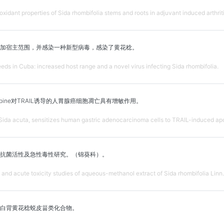
xidant properties of Sida rhombifolia stems and roots in adjuvant induced arthriti
加宿主范围，并感染一种新型病毒，感染了黄花稔。
ds in Cuba: increased host range and a novel virus infecting Sida rhombifolia.
pine对TRAIL诱导的人胃腺癌细胞凋亡具有增敏作用。
 Sida acuta, sensitizes human gastric adenocarcinoma cells to TRAIL-induced ap
抗菌活性及急性毒性研究。（锦葵科）。
ity and acute toxicity studies of aqueous-methanol extract of Sida rhombifolia Lin
白背黄花稔蜕皮甾类化合物。