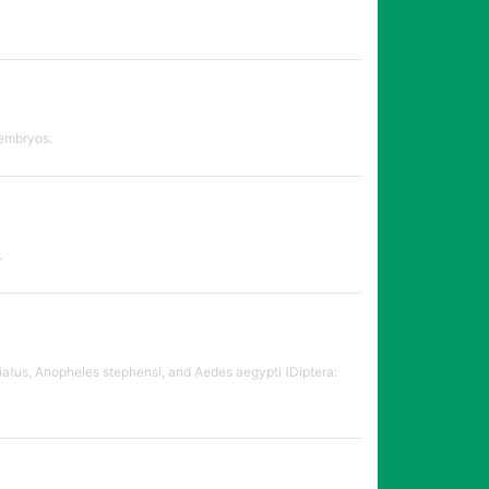
 embryos.
.
iatus, Anopheles stephensi, and Aedes aegypti (Diptera: