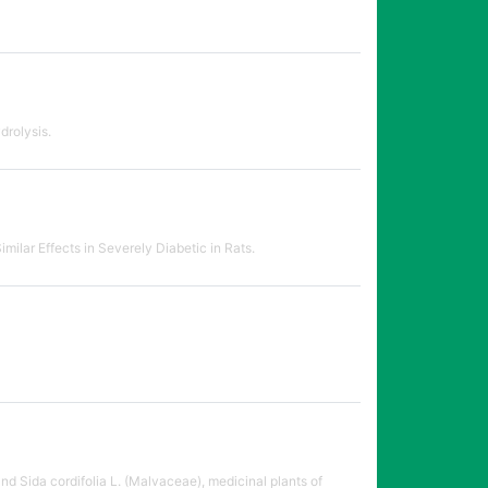
drolysis.
milar Effects in Severely Diabetic in Rats.
nd Sida cordifolia L. (Malvaceae), medicinal plants of