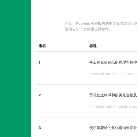
注意：PubMed实验报告的中文标题是由
验报告的中文标题仅供参考。
排名
标题
1
手工黄花稔造纸的物理和拉伸
Physical and Tensile Proper
2
黄花稔生物碱和酚类化合物及
Alkaloids and Phenolic Comp
3
使用黄花稔的氧化铜纳米颗粒