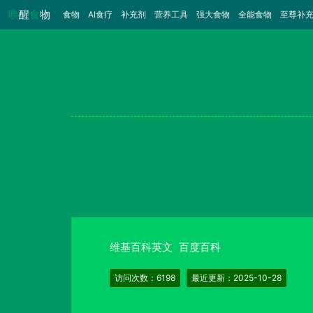
唤
醒
食
物
食物
（当前）
AI食疗
补充剂
营养工具
强大食物
全能食物
至尊补
维基百科英文
百度百科
访问次数：6198
最近更新：2025-10-28