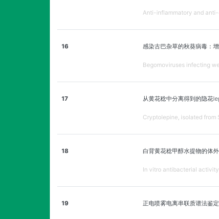
Anti-inflammatory and anti-o
16
感染古巴杂草的秋葵病毒：增
Begomoviruses infecting wee
17
从黄花稔中分离得到的隐花le
Cryptolepine, isolated from
18
白背黄花稔甲醇水提物的体外
In vitro antibacterial activ
19
正电喷雾电离串联质谱法鉴定