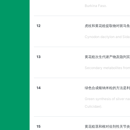
Burkina Faso.
12
虎杖和黄花稔提取物对斑马鱼
Cynodon dactylon and Sida a
13
黄花稔次生代谢产物及隐列宾
Secondary metabolites from 
14
绿色合成银纳米粒的方法是利
Green synthesis of silver n
Culicidae).
15
黄花稔茎和根对佐剂性关节炎