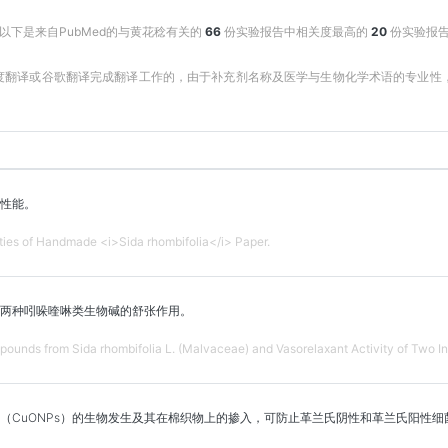
以下是来自PubMed的与黄花稔有关的
66
份实验报告中相关度最高的
20
份实验报
百度翻译或谷歌翻译完成翻译工作的，由于补充剂名称及医学与生物化学术语的专业
性能。
ties of Handmade <i>Sida rhombifolia</i> Paper.
两种吲哚喹啉类生物碱的舒张作用。
ounds from Sida rhombifolia L. (Malvaceae) and Vasorelaxant Activity of Two In
（CuONPs）的生物发生及其在棉织物上的掺入，可防止革兰氏阴性和革兰氏阳性细