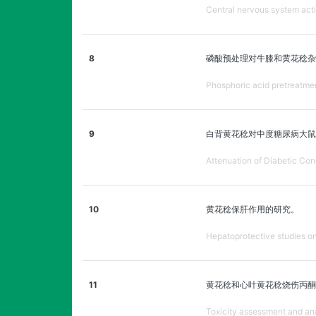
Central nervous system activi
8
磷酸预处理对牛膝和黄花稔杂
Phosphoric acid pretreatme
9
白背黄花稔对中度糖尿病大鼠
Attenuation of Diabetic Cond
10
黄花稔保肝作用的研究。
Hepatoprotective studies on
11
黄花稔和心叶黄花稔烧伤丙酮
Toxicity assessment and anal