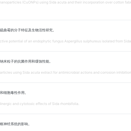
nanoparticles (CuONPs) using Sida acuta and their incorporation over cotton fab
硫曲霉的分子特征及生物活性研究。
ctive potential of an endophytic fungus Aspergillus sulphureus isolated from Sida
纳米粒子的抗菌作用和缓蚀性能。
rticles using Sida acuta extract for antimicrobial actions and corrosion inhibition
和细胞毒性作用。
inergic and cytotoxic effects of Sida rhombifolia.
枢神经系统的影响。