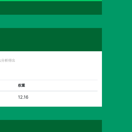
法分析得出
权重
12.16