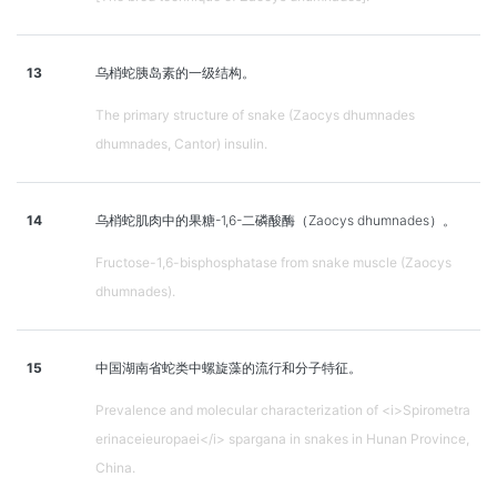
13
乌梢蛇胰岛素的一级结构。
The primary structure of snake (Zaocys dhumnades
dhumnades, Cantor) insulin.
14
乌梢蛇肌肉中的果糖-1,6-二磷酸酶（Zaocys dhumnades）。
Fructose-1,6-bisphosphatase from snake muscle (Zaocys
dhumnades).
15
中国湖南省蛇类中螺旋藻的流行和分子特征。
Prevalence and molecular characterization of <i>Spirometra
erinaceieuropaei</i> spargana in snakes in Hunan Province,
China.