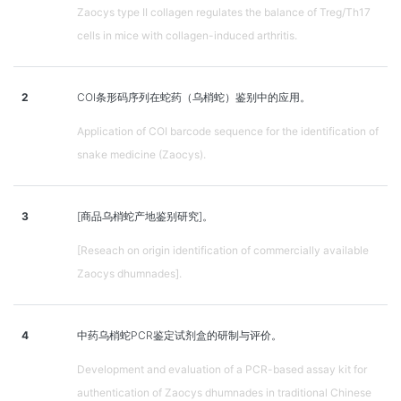
Zaocys type II collagen regulates the balance of Treg/Th17
cells in mice with collagen-induced arthritis.
2
COI条形码序列在蛇药（乌梢蛇）鉴别中的应用。
Application of COI barcode sequence for the identification of
snake medicine (Zaocys).
3
[商品乌梢蛇产地鉴别研究]。
[Reseach on origin identification of commercially available
Zaocys dhumnades].
4
中药乌梢蛇PCR鉴定试剂盒的研制与评价。
Development and evaluation of a PCR-based assay kit for
authentication of Zaocys dhumnades in traditional Chinese