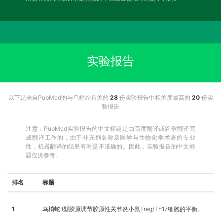
实验报告
以下是来自PubMed的与乌梢蛇有关的
28
份实验报告中相关度最高的
20
份实
验报告
注意：PubMed实验报告的中文标题是由百度翻译或谷歌翻译完
成翻译工作的，由于补充剂名称及医学与生物化学术语的专业
性，机器翻译的结果有时是不准确的。因此，实验报告的中文标
题仅供参考。
排名
标题
1
乌梢蛇Ⅱ型胶原调节胶原性关节炎小鼠Treg/Th17细胞的平衡。