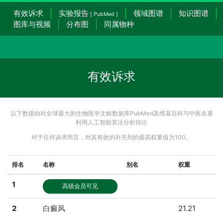
有效诉求
实验报告
领域图谱
知识图谱
[ PubMed ]
图库与视频
分布图
同属物种
有效诉求
以下数据由对全球最大的生物医学文献数据库PubMed及维基百科与中医名著
利用人工智能算法分析得出
对于任何诉求而言，对其有效的补充剂的最高权重值为100。
排名
名称
别名
权重
1
高级会员可见
2
白癜风
21.21