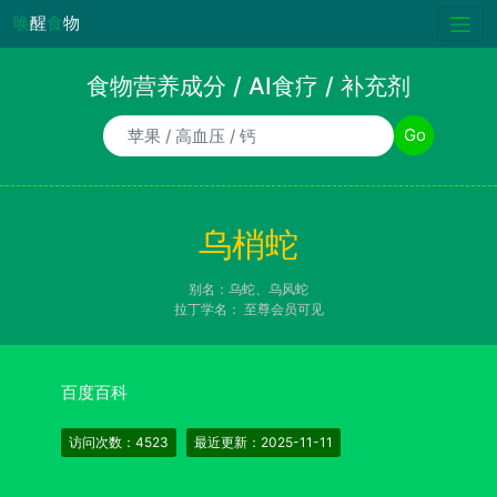
唤
醒
食
物
食物营养成分 / AI食疗 / 补充剂
食物/AI食疗诉求/补充剂名称
Go
乌梢蛇
别名：乌蛇、乌风蛇
拉丁学名：
至尊会员可见
百度百科
访问次数：4523
最近更新：2025-11-11