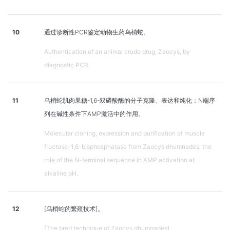
10
通过诊断性PCR鉴定动物生药乌梢蛇。
Authentication of an animal crude drug, Zaocys, by
diagnostic PCR.
11
乌梢蛇肌肉果糖-1,6-双磷酸酶的分子克隆、表达和纯化：N端序
列在碱性条件下AMP激活中的作用。
Molecular cloning, expression and purification of muscle
fructose-1,6-bisphosphatase from Zaocys dhumnades: the
role of the N-terminal sequence in AMP activation at
alkaline pH.
12
[乌梢蛇的繁殖技术]。
[The bred technique of Zaocys dhumnades].