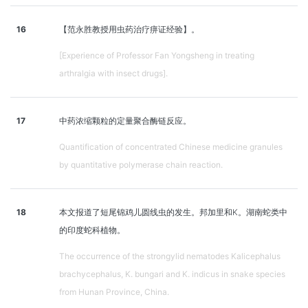
16
【范永胜教授用虫药治疗痹证经验】。
[Experience of Professor Fan Yongsheng in treating
arthralgia with insect drugs].
17
中药浓缩颗粒的定量聚合酶链反应。
Quantification of concentrated Chinese medicine granules
by quantitative polymerase chain reaction.
18
本文报道了短尾锦鸡儿圆线虫的发生。邦加里和K。湖南蛇类中
的印度蛇科植物。
The occurrence of the strongylid nematodes Kalicephalus
brachycephalus, K. bungari and K. indicus in snake species
from Hunan Province, China.