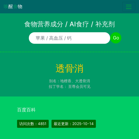
唤
醒
食
物
食物营养成分 / AI食疗 / 补充剂
食物/AI食疗诉求/补充剂名称
Go
透骨消
别名：地檀香、大透骨消
拉丁学名：
至尊会员可见
百度百科
访问次数：4851
最近更新：2025-10-14