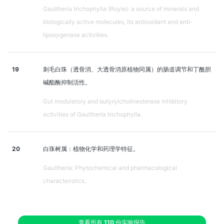
Gaultheria trichophylla (Royle): a source of minerals and
biologically active molecules, its antioxidant and anti-
lipoxygenase activities.
19
刺毛白珠（透骨消、大透骨消原植物同属）的肠道调节和丁酰胆
碱酯酶抑制活性。
Gut modulatory and butyrylcholinesterase inhibitory
activities of Gaultheria trichophylla.
20
白珠树属：植物化学和药理学特征。
Gaultheria: Phytochemical and pharmacological
characteristics.
查看所有
110
份实验报告