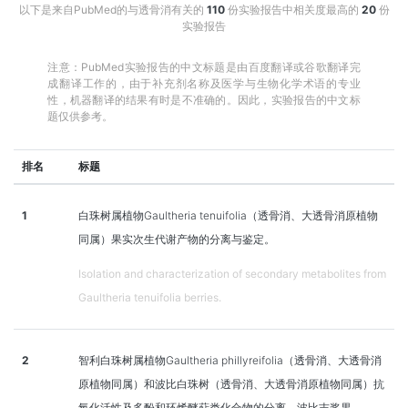
以下是来自PubMed的与透骨消有关的
110
份实验报告中相关度最高的
20
份
实验报告
注意：PubMed实验报告的中文标题是由百度翻译或谷歌翻译完
成翻译工作的，由于补充剂名称及医学与生物化学术语的专业
性，机器翻译的结果有时是不准确的。因此，实验报告的中文标
题仅供参考。
排名
标题
1
白珠树属植物Gaultheria tenuifolia（透骨消、大透骨消原植物
同属）果实次生代谢产物的分离与鉴定。
Isolation and characterization of secondary metabolites from
Gaultheria tenuifolia berries.
2
智利白珠树属植物Gaultheria phillyreifolia（透骨消、大透骨消
原植物同属）和波比白珠树（透骨消、大透骨消原植物同属）抗
氧化活性及多酚和环烯醚萜类化合物的分离。波比吉浆果。