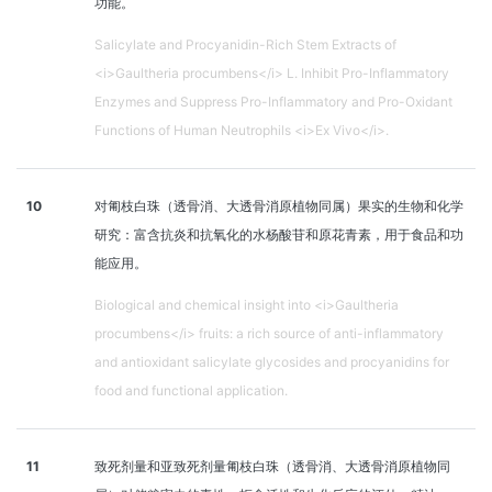
功能。
Salicylate and Procyanidin-Rich Stem Extracts of
<i>Gaultheria procumbens</i> L. Inhibit Pro-Inflammatory
Enzymes and Suppress Pro-Inflammatory and Pro-Oxidant
Functions of Human Neutrophils <i>Ex Vivo</i>.
10
对匍枝白珠（透骨消、大透骨消原植物同属）果实的生物和化学
研究：富含抗炎和抗氧化的水杨酸苷和原花青素，用于食品和功
能应用。
Biological and chemical insight into <i>Gaultheria
procumbens</i> fruits: a rich source of anti-inflammatory
and antioxidant salicylate glycosides and procyanidins for
food and functional application.
11
致死剂量和亚致死剂量匍枝白珠（透骨消、大透骨消原植物同