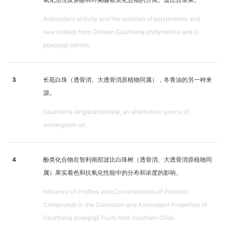
Antioxidant activity and the isolation of polyphenols and
new iridoids from Chilean Gaultheria phillyreifolia and G.
poeppigii berries.
3
长苞白珠（透骨消、大透骨消原植物同属），冬青油的另一种来
源。
Gaultheria longibracteolata, an alternative source of
wintergreen oil.
4
酚类化合物在智利南部波比白珠树（透骨消、大透骨消原植物同
属）果实着色和抗氧化性能中的分布和浓度的影响。
Influence of Profiles and Concentrations of Phenolic
Compounds in the Coloration and Antioxidant Properties of
Gaultheria poeppigii Fruits from Southern Chile.