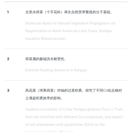
1
北美水蔊菜（十字花科）再生自然营养繁殖的分子基础。
Molecular Basis for Natural Vegetative Propagation via
Regeneration in North American Lake Cress, Rorippa
aquatica (Brassicaceae).
2
蔊菜属的极端洪水耐受性。
Extreme flooding tolerance in Rorippa.
3
风花菜（球果蔊菜）对镉的过度积累。研究了不同Cd化合物对
土壤超积累效率的影响。
Hyperaccumulation of Cd by Rorippa globosa (Turcz.) Thell.
from soil enriched with different Cd compounds, and impact
of soil amendment with glutathione (GSH) on the