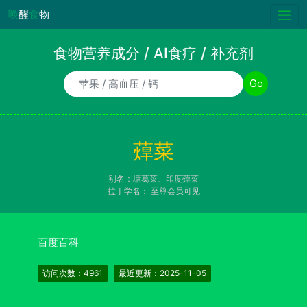
唤
醒
食
物
食物营养成分 / AI食疗 / 补充剂
食物/AI食疗诉求/补充剂名称
Go
蔊菜
别名：塘葛菜、印度蔊菜
拉丁学名：
至尊会员可见
百度百科
访问次数：4961
最近更新：2025-11-05