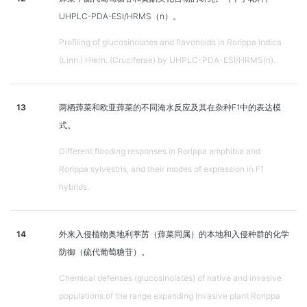
UHPLC-PDA-ESI/HRMS（n）。
Profiling of glucosinolates and flavonoids in Rorippa indica
(Linn.) Hiern. (Cruciferae) by UHPLC-PDA-ESI/HRMS(n).
13
两栖蔊菜和欧亚蔊菜的不同淹水反应及其在杂种F1中的表达模
式。
Different flooding responses in Rorippa amphibia and
Rorippa sylvestris, and their modes of expression in F1
hybrids.
14
外来入侵植物奥地利葶苈（蔊菜同属）的本地和入侵种群的化学
防御（硫代葡萄糖苷）。
Chemical defenses (glucosinolates) of native and invasive
populations of the range expanding invasive plant Rorippa