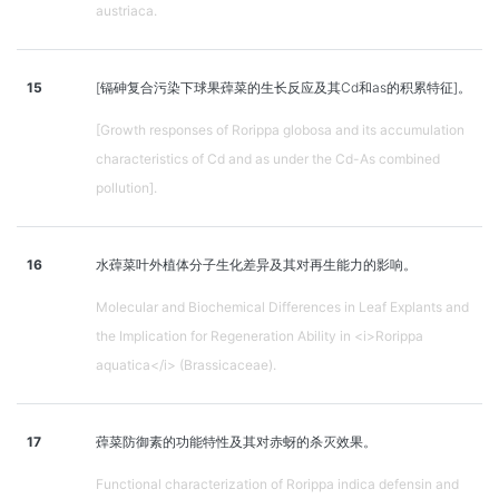
austriaca.
15
[镉砷复合污染下球果蔊菜的生长反应及其Cd和as的积累特征]。
[Growth responses of Rorippa globosa and its accumulation
characteristics of Cd and as under the Cd-As combined
pollution].
16
水蔊菜叶外植体分子生化差异及其对再生能力的影响。
Molecular and Biochemical Differences in Leaf Explants and
the Implication for Regeneration Ability in <i>Rorippa
aquatica</i> (Brassicaceae).
17
蔊菜防御素的功能特性及其对赤蚜的杀灭效果。
Functional characterization of Rorippa indica defensin and