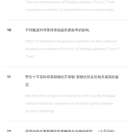
Tolerant mechanisms of Rorippa globosa (Turcz.) Thell.
hyperaccumulating Cd explored from root morphology.
10
不同氮源对球果蔊菜镉超积累效率的影响。
Effect of different nitrogenous nutrients on the cadmium
hyperaccumulation efficiency of Rorippa globosa (Turcz.)
Thell.
11
野生十字花科蔊菜植物抗芥菜蚜-梨蚜抗性反应相关基因的鉴
定。
Identification of genes involved in wild crucifer Rorippa
indica resistance response on mustard aphid Lipaphis
erysimi challenge.
12
蔊菜中硫代葡萄糖苷和黄酮类化合物的研究。（十字花科）