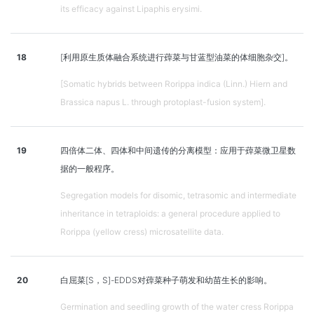
its efficacy against Lipaphis erysimi.
18
[利用原生质体融合系统进行蔊菜与甘蓝型油菜的体细胞杂交]。
[Somatic hybrids between Rorippa indica (Linn.) Hiern and
Brassica napus L. through protoplast-fusion system].
19
四倍体二体、四体和中间遗传的分离模型：应用于蔊菜微卫星数
据的一般程序。
Segregation models for disomic, tetrasomic and intermediate
inheritance in tetraploids: a general procedure applied to
Rorippa (yellow cress) microsatellite data.
20
白屈菜[S，S]-EDDS对蔊菜种子萌发和幼苗生长的影响。
Germination and seedling growth of the water cress Rorippa