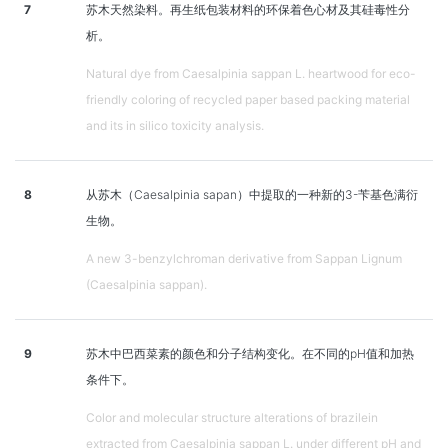
7
苏木天然染料。再生纸包装材料的环保着色心材及其硅毒性分
析。
Natural dye from Caesalpinia sappan L. heartwood for eco-
friendly coloring of recycled paper based packing material
and its in silico toxicity analysis.
8
从苏木（Caesalpinia sapan）中提取的一种新的3-苄基色满衍
生物。
A new 3-benzylchroman derivative from Sappan Lignum
(Caesalpinia sappan).
9
苏木中巴西菜素的颜色和分子结构变化。在不同的pH值和加热
条件下。
Color and molecular structure alterations of brazilein
extracted from Caesalpinia sappan L. under different pH and