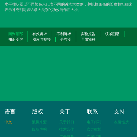
水平柱状图以不同颜色来代表不同的诉求大类别，并以柱形条的长度和粗细来
表示补充剂对该诉求大类别的功效与作用大小。
回到顶部
有效诉求
不利诉求
实验报告
领域图谱
知识图谱
图库与视频
分布图
同属物种
语言
版权
关于
联系
支持
中文
数据来源
关于我们
电子邮箱
友情链接
版权声明
技术合作
官方微博
广告服务
在线咨询