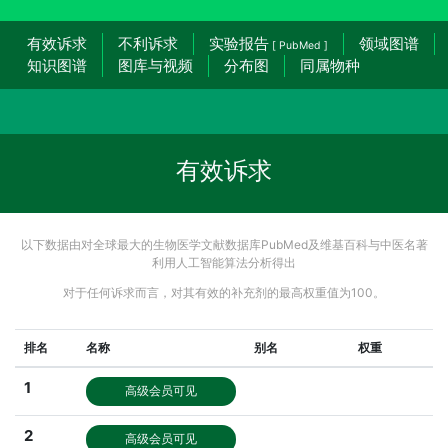
有效诉求
不利诉求
实验报告
领域图谱
[ PubMed ]
知识图谱
图库与视频
分布图
同属物种
有效诉求
以下数据由对全球最大的生物医学文献数据库PubMed及维基百科与中医名著
利用人工智能算法分析得出
对于任何诉求而言，对其有效的补充剂的最高权重值为100。
排名
名称
别名
权重
1
高级会员可见
2
高级会员可见