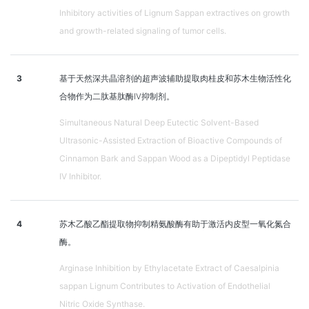
Inhibitory activities of Lignum Sappan extractives on growth
and growth-related signaling of tumor cells.
3
基于天然深共晶溶剂的超声波辅助提取肉桂皮和苏木生物活性化
合物作为二肽基肽酶IV抑制剂。
Simultaneous Natural Deep Eutectic Solvent-Based
Ultrasonic-Assisted Extraction of Bioactive Compounds of
Cinnamon Bark and Sappan Wood as a Dipeptidyl Peptidase
IV Inhibitor.
4
苏木乙酸乙酯提取物抑制精氨酸酶有助于激活内皮型一氧化氮合
酶。
Arginase Inhibition by Ethylacetate Extract of Caesalpinia
sappan Lignum Contributes to Activation of Endothelial
Nitric Oxide Synthase.