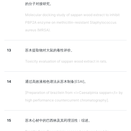
的分子对接研究。
Molecular docking study of sappan wood extract to inhibit
PBP2A enzyme on methicillin-resistant Staphylococcus
aureus (MRSA).
13
苏木提取物对大鼠的毒性评价。
Toxicity evaluation of sappan wood extract in rats.
14
通过高效液相色谱法从苏木制备[ESAI]。
[Preparation of brazilein from <i>Caesalpinia sappan</i> by
high performance countercurrent chromatography].
15
苏木心材中的巴西林及其药理活性：综述。