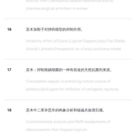
Brazilin from Caesalpinia sappan heartwood and its
pharmacological activities: A review.
16
苏木加附子对肺癌模型的抑制作用。
Inhibitory effect of Sumu (Lignum Sappan) plus Fuzi (Radix
Aconiti Lateralis Praeparata) on a lung carcinoma model.
17
苏木：抑制致龋细菌的一种有前途的天然抗菌剂来源。
Caesalpinia sappan: A promising natural source of
antimicrobial agent for inhibition of cariogenic bacteria.
18
苏木中二苯并恶辛的构象分析和核磁共振谱归属。
Conformational analysis and NMR assignments of
dibenzoxocins from Sappan Lignum.