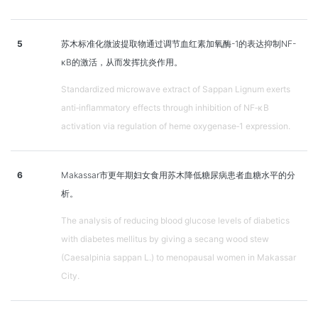
5
苏木标准化微波提取物通过调节血红素加氧酶-1的表达抑制NF-
κB的激活，从而发挥抗炎作用。
Standardized microwave extract of Sappan Lignum exerts
anti‑inflammatory effects through inhibition of NF‑κB
activation via regulation of heme oxygenase‑1 expression.
6
Makassar市更年期妇女食用苏木降低糖尿病患者血糖水平的分
析。
The analysis of reducing blood glucose levels of diabetics
with diabetes mellitus by giving a secang wood stew
(Caesalpinia sappan L.) to menopausal women in Makassar
City.