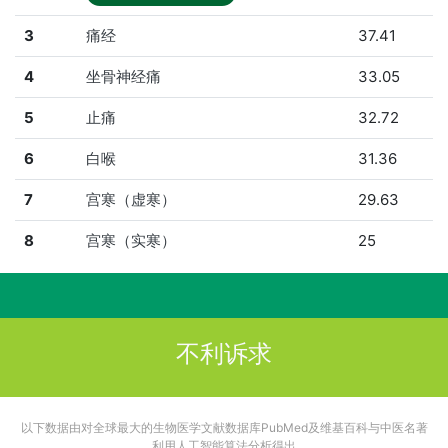
3
痛经
37.41
4
坐骨神经痛
33.05
5
止痛
32.72
6
白喉
31.36
7
宫寒（虚寒）
29.63
8
宫寒（实寒）
25
不利诉求
以下数据由对全球最大的生物医学文献数据库PubMed及维基百科与中医名著
利用人工智能算法分析得出