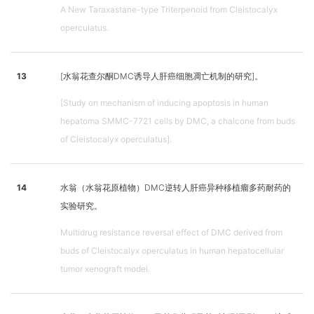
A New Taraxastane-type Triterpenoid from Cleistocalyx
operculatus.
13
[水翁花查尔酮DMC诱导人肝癌细胞凋亡机制的研究]。
[Study on mechanism of inducing apoptosis in human
hepatoma SMMC-7721 cells by DMC, a chalcone from buds
of Cleistocalyx operculatus].
14
水翁（水翁花原植物）DMC逆转人肝癌异种移植瘤多药耐药的
实验研究。
Multidrug resistance reversal effect of DMC derived from
buds of Cleistocalyx operculatus in human hepatocellular
tumor xenograft model.