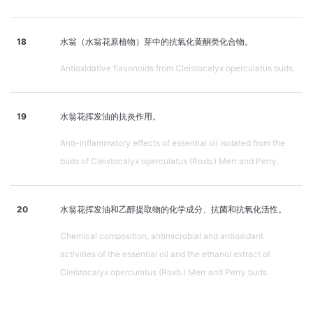
18
水翁（水翁花原植物）芽中的抗氧化黄酮类化合物。
Antioxidative flavonoids from Cleistocalyx operculatus buds.
19
水翁花挥发油的抗炎作用。
Anti-inflammatory effects of essential oil isolated from the
buds of Cleistocalyx operculatus (Roxb.) Merr and Perry.
20
水翁花挥发油和乙醇提取物的化学成分、抗菌和抗氧化活性。
Chemical composition, antimicrobial and antioxidant
activities of the essential oil and the ethanol extract of
Cleistocalyx operculatus (Roxb.) Merr and Perry buds.