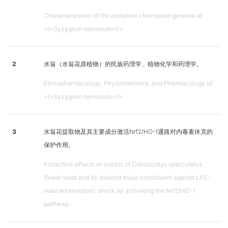
Characterization of the complete chloroplast genome of
<i>Syzygium nervosum</i>.
2
水翁（水翁花原植物）的民族药理学、植物化学和药理学。
Ethnopharmacology, Phytochemistry, and Pharmacology of
<i>Syzygium nervosum</i>.
3
水翁花提取物及其主要成分激活Nrf2/HO-1通路对内毒素休克的
保护作用。
Protective effects of extract of Cleistocalyx operculatus
flower buds and its isolated major constituent against LPS-
induced endotoxic shock by activating the Nrf2/HO-1
pathway.