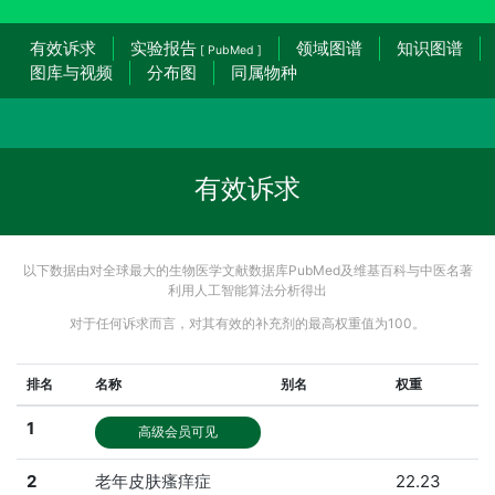
有效诉求
实验报告
领域图谱
知识图谱
[ PubMed ]
图库与视频
分布图
同属物种
有效诉求
以下数据由对全球最大的生物医学文献数据库PubMed及维基百科与中医名著
利用人工智能算法分析得出
对于任何诉求而言，对其有效的补充剂的最高权重值为100。
排名
名称
别名
权重
1
高级会员可见
2
老年皮肤瘙痒症
22.23