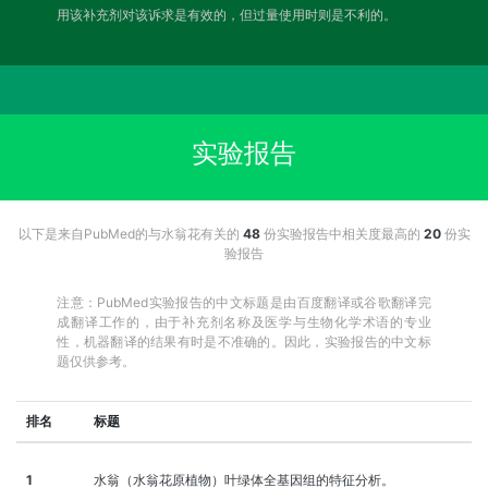
用该补充剂对该诉求是有效的，但过量使用时则是不利的。
实验报告
以下是来自PubMed的与水翁花有关的
48
份实验报告中相关度最高的
20
份实
验报告
注意：PubMed实验报告的中文标题是由百度翻译或谷歌翻译完
成翻译工作的，由于补充剂名称及医学与生物化学术语的专业
性，机器翻译的结果有时是不准确的。因此，实验报告的中文标
题仅供参考。
排名
标题
1
水翁（水翁花原植物）叶绿体全基因组的特征分析。