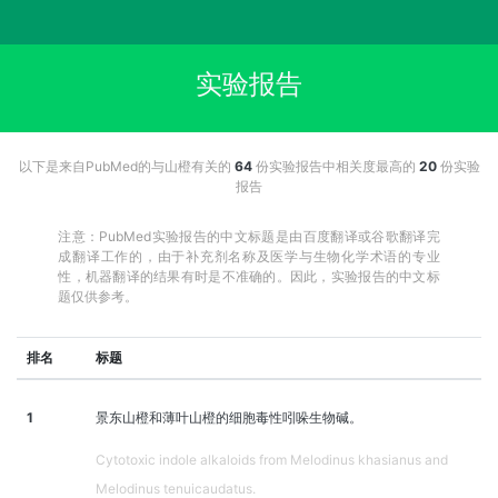
实验报告
以下是来自PubMed的与山橙有关的
64
份实验报告中相关度最高的
20
份实验
报告
注意：PubMed实验报告的中文标题是由百度翻译或谷歌翻译完
成翻译工作的，由于补充剂名称及医学与生物化学术语的专业
性，机器翻译的结果有时是不准确的。因此，实验报告的中文标
题仅供参考。
排名
标题
1
景东山橙和薄叶山橙的细胞毒性吲哚生物碱。
Cytotoxic indole alkaloids from Melodinus khasianus and
Melodinus tenuicaudatus.