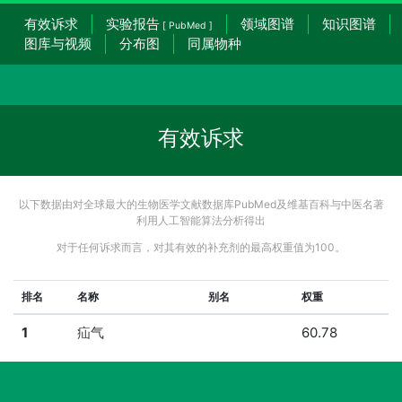
有效诉求
实验报告
领域图谱
知识图谱
[ PubMed ]
图库与视频
分布图
同属物种
有效诉求
以下数据由对全球最大的生物医学文献数据库PubMed及维基百科与中医名著
利用人工智能算法分析得出
对于任何诉求而言，对其有效的补充剂的最高权重值为100。
排名
名称
别名
权重
1
疝气
60.78