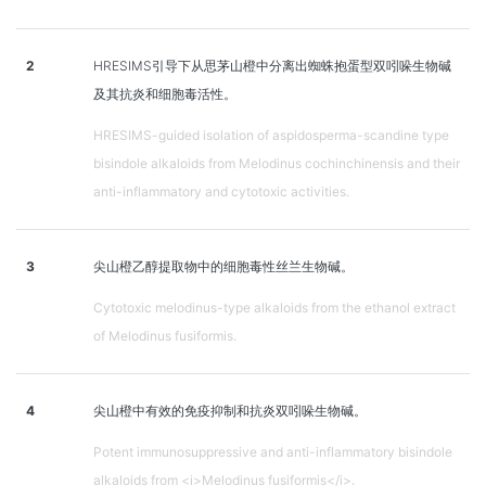
2
HRESIMS引导下从思茅山橙中分离出蜘蛛抱蛋型双吲哚生物碱
及其抗炎和细胞毒活性。
HRESIMS-guided isolation of aspidosperma-scandine type
bisindole alkaloids from Melodinus cochinchinensis and their
anti-inflammatory and cytotoxic activities.
3
尖山橙乙醇提取物中的细胞毒性丝兰生物碱。
Cytotoxic melodinus-type alkaloids from the ethanol extract
of Melodinus fusiformis.
4
尖山橙中有效的免疫抑制和抗炎双吲哚生物碱。
Potent immunosuppressive and anti-inflammatory bisindole
alkaloids from <i>Melodinus fusiformis</i>.