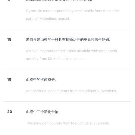
Cytotoxic monoterpenoid-type alkaloids from the aerial
parts of Melodinus morsei.
18
来自景东山橙的一种具有抗癌活性的单萜吲哚生物碱。
A novel monoterpenoid indole alkaloid with anticancer
activity from Melodinus khasianus.
19
山橙中的抗菌成分。
Antibacterial constituents from Melodinus suaveolens.
20
山橙中二个新化合物。
Two new compounds from Melodinus suaveolens.