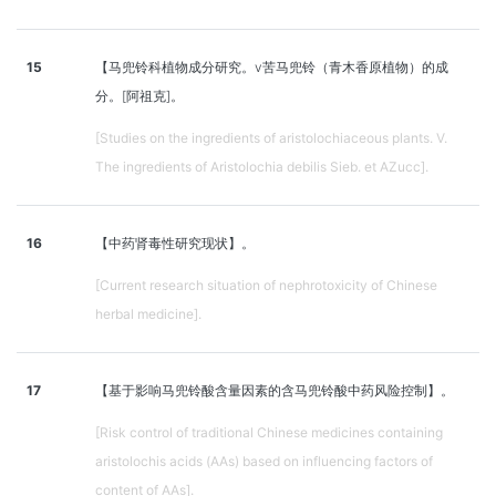
15
【马兜铃科植物成分研究。v苦马兜铃（青木香原植物）的成
分。[阿祖克]。
[Studies on the ingredients of aristolochiaceous plants. V.
The ingredients of Aristolochia debilis Sieb. et AZucc].
16
【中药肾毒性研究现状】。
[Current research situation of nephrotoxicity of Chinese
herbal medicine].
17
【基于影响马兜铃酸含量因素的含马兜铃酸中药风险控制】。
[Risk control of traditional Chinese medicines containing
aristolochis acids (AAs) based on influencing factors of
content of AAs].