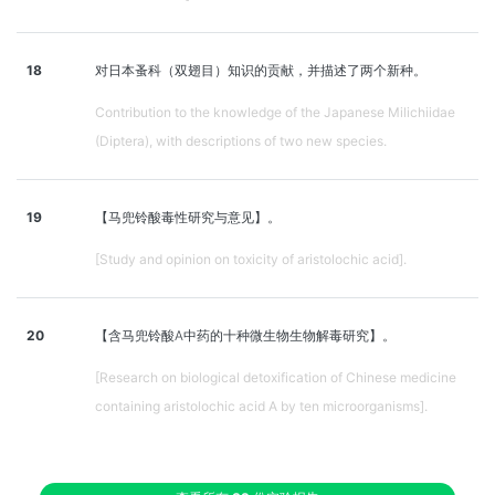
18
对日本蚤科（双翅目）知识的贡献，并描述了两个新种。
Contribution to the knowledge of the Japanese Milichiidae
(Diptera), with descriptions of two new species.
19
【马兜铃酸毒性研究与意见】。
[Study and opinion on toxicity of aristolochic acid].
20
【含马兜铃酸A中药的十种微生物生物解毒研究】。
[Research on biological detoxification of Chinese medicine
containing aristolochic acid A by ten microorganisms].