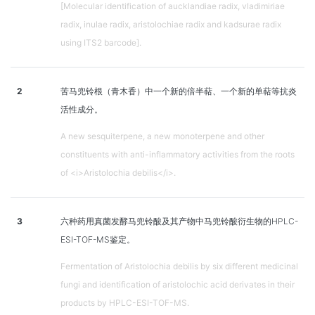
[Molecular identification of aucklandiae radix, vladimiriae
radix, inulae radix, aristolochiae radix and kadsurae radix
using ITS2 barcode].
2
苦马兜铃根（青木香）中一个新的倍半萜、一个新的单萜等抗炎
活性成分。
A new sesquiterpene, a new monoterpene and other
constituents with anti-inflammatory activities from the roots
of <i>Aristolochia debilis</i>.
3
六种药用真菌发酵马兜铃酸及其产物中马兜铃酸衍生物的HPLC-
ESI-TOF-MS鉴定。
Fermentation of Aristolochia debilis by six different medicinal
fungi and identification of aristolochic acid derivates in their
products by HPLC-ESI-TOF-MS.