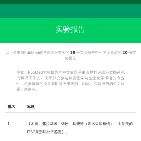
实验报告
以下是来自PubMed的与青木香有关的
39
份实验报告中相关度最高的
20
份实
验报告
注意：PubMed实验报告的中文标题是由百度翻译或谷歌翻译完
成翻译工作的，由于补充剂名称及医学与生物化学术语的专业
性，机器翻译的结果有时是不准确的。因此，实验报告的中文标
题仅供参考。
排名
标题
1
【木香、弗拉基米、菊粉、马兜铃（青木香原植物）、山茱萸的
ITS2条形码分子鉴定】。