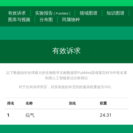
有效诉求
实验报告
领域图谱
知识图谱
[ PubMed ]
图库与视频
分布图
同属物种
有效诉求
以下数据由对全球最大的生物医学文献数据库PubMed及维基百科与中医名著
利用人工智能算法分析得出
对于任何诉求而言，对其有效的补充剂的最高权重值为100。
排名
名称
别名
权重
1
疝气
24.31