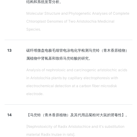
结构和系统发育分析。
Molecular Structure and Phylogenetic Analyses of Complete
Chloroplast Genomes of Two Aristolochia Medicinal
Species.
13
碳纤维微盘电极毛细管电泳电化学检测马兜铃（青木香原植物）
属植物中肾氧基和致癌马兜铃酸的研究。
Analysis of nephroloxic and carcinogenic aristolochic acids
in Aristolochia plants by capillary electrophoresis with
electrochemical detection at a carbon fiber microdisk
electrode.
14
【马兜铃（青木香原植物）及其代用品菊粉对大鼠的肾毒性】。
[Nephrotoxicity of Radix Aristolochice and it's substitution
material Radix Inulae in rats].