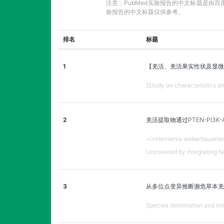
注意：PubMed实验报告的中文标题是由
验报告的中文标题仅供参考。
排名
标题
1
【羌活、羌活果实性状及显微
[Study on characteristics and
2
羌活提取物通过PTEN-PI
<i>Hansenia weberbaueriana
Uncovered by Integrating N
3
从多位点变异推断濒危草本羌
Species delimitation and int