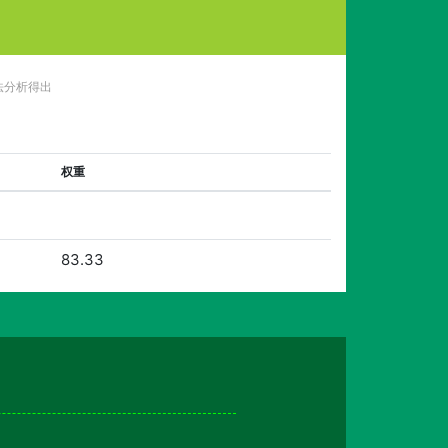
法分析得出
权重
83.33