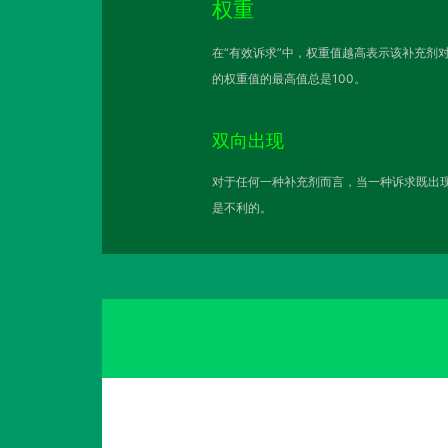
权重
在“有效诉求”中，权重值越高表示该补充剂
的权重值的最高值总是100。
双向出现
对于任何一种补充剂而言，当一种诉求既出现
是不利的。