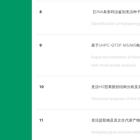
8
【DNA条形码法鉴别羌活种
[Identification of Notopter
9
基于UHPC-QTOF-MS
Rapid discrimination of No
with multivariate analysis.
10
羌活HG型果胶的结构分析及
Structural analyses of the 
11
羌活提取物及其次生代谢产物
Notopterygium incisum extra