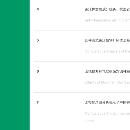
4
羌活挥发性成分抗炎、抗血管
Anti-rheumatoid arthritic ef
5
四种濒危羌活植物叶绿体全基
Comparative Analysis of th
6
山地抬升和气候振荡对四种濒
Effects of Mountain Uplift
7
比较转录组分析揭示了中国特
Comparative Transcriptome 
China.