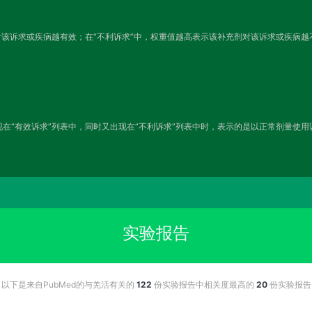
对该诉求或疾病越有效；在“不利诉求”中，权重值越高表示该补充剂对该诉求或疾病
在“有效诉求”列表中，同时又出现在“不利诉求”列表中时，表示的是以正常剂量使
实验报告
以下是来自PubMed的与羌活有关的
122
份实验报告中相关度最高的
20
份实验报告