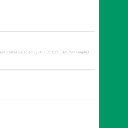
ompound profiles detected by UHPLC-QTOF-MS/MS coupled