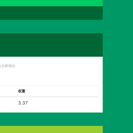
法分析得出
权重
3.37