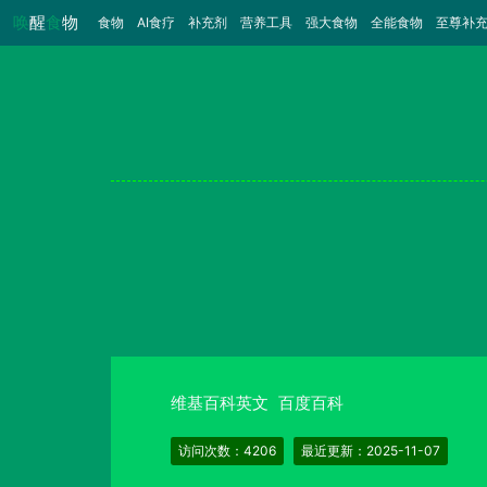
唤
醒
食
物
食物
（当前）
AI食疗
补充剂
营养工具
强大食物
全能食物
至尊补
维基百科英文
百度百科
访问次数：4206
最近更新：2025-11-07