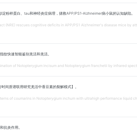
淀粉样蛋白、tau和神经炎症病理，拯救APP/PS1-Alzhneimer病小鼠的认知缺陷。
ct (NRE) rescues cognitive deficits in APP/PS1 Alzhneimer's disease mice by at
指纹快速智能鉴别羌活和羌活。
mination of Notopterygium incisum and Notopterygium franchetii by infrared spectr
行时间质谱联用研究羌活中香豆素的裂解模式】。
terns of coumarins in Notopterygium inchum with ultrahigh performance liquid 
和抗炎作用。