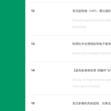
12
羌活提取物（NRE）通过减轻β
Notopterygium incisum extra
pathology.
13
利用红外光谱指纹和电子嗅觉
Rapid and intelligent discri
14
【超高效液相色谱-四极杆飞
[Study on fragmentation pat
mass spectrometry].
15
羌活多糖的高效提取、抗氧化