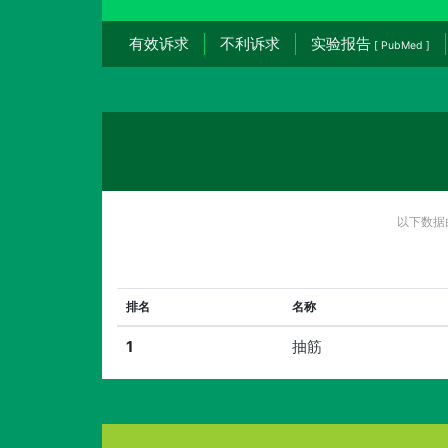
有效诉求
不利诉求
实验报告
[ PubMed ]
以下数据
排名
名称
1
抽筋