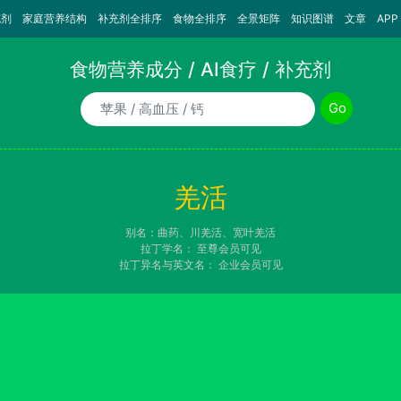
充剂
家庭营养结构
补充剂全排序
食物全排序
全景矩阵
知识图谱
文章
APP
食物营养成分 / AI食疗 / 补充剂
食物/AI食疗诉求/补充剂名称
Go
羌活
别名：曲药、川羌活、宽叶羌活
拉丁学名：
至尊会员可见
拉丁异名与英文名：
企业会员可见