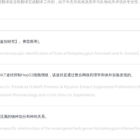
百度翻译或谷歌翻译完成翻译工作的，由于补充剂名称及医学与生物化学术语的专业
鉴别研究】。弗雷斯蒂]。
 microscopic identification of fruits of Notopterygium franchetii and N. forrestii].
3K-AKT途径抑制HepG2细胞增殖，该途径是通过整合网络药理学和体外实验发现的。
</i> (Fedde ex H.Wolff) Pimenov & Kljuykov Extract Suppresses Proliferation
etwork Pharmacology and <i>Iin Vitro</i> Experiments.
活属的物种划分和种间关系。
erspecific relationships of the endangered herb genus Notopterygium inferred fro