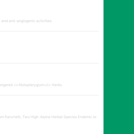
 and anti-angiogenic activities.
dangered <i>Notopterygium</i> Herbs.
m franchetii, Two High-Alpine Herbal Species Endemic to