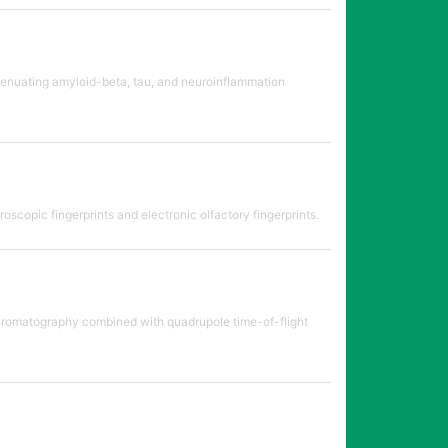
tenuating amyloid-beta, tau, and neuroinflammation
oscopic fingerprints and electronic olfactory fingerprints.
chromatography combined with quadrupole time-of-flight