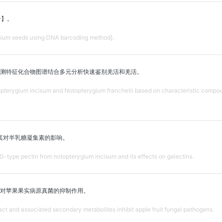
子】。
ygium seeds using DNA barcoding method].
/MS检测特征化合物图谱结合多元分析快速鉴别羌活和羌活。
topterygium incisum and Notopterygium franchetii based on characteristic c
其对半乳糖凝集素的影响。
HG-type pectin from notopterygium incisum and its effects on galectins.
对苹果果实病原真菌的抑制作用。
ct and associated secondary metabolites inhibit apple fruit fungal pathogens.