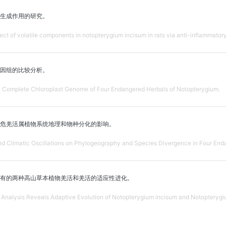
生成作用的研究。
fect of volatile components in notopterygium incisum in rats via anti-inflammatory
因组的比较分析。
e Complete Chloroplast Genome of Four Endangered Herbals of Notopterygium.
危羌活属植物系统地理和物种分化的影响。
 and Climatic Oscillations on Phylogeography and Species Divergence in Four En
有的两种高山草本植物羌活和羌活的适应性进化。
Analysis Reveals Adaptive Evolution of Notopterygium incisum and Notopterygiu