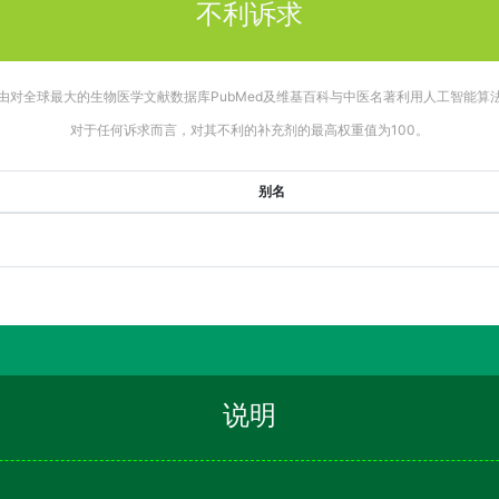
不利诉求
由对全球最大的生物医学文献数据库PubMed及维基百科与中医名著利用人工智能算
对于任何诉求而言，对其不利的补充剂的最高权重值为100。
别名
说明