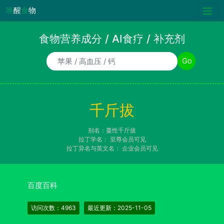
唤
醒
食
物
食物营养成分 / AI食疗 / 补充剂
食物/AI食疗诉求/补充剂名称
Go
千斤拔
别名：蔓性千斤拔
拉丁学名：
至尊会员可见
拉丁异名与英文名：
企业会员可见
百度百科
访问次数：4963
最近更新：2025-11-05