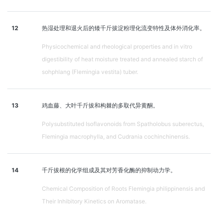
12
热湿处理和退火后的矮千斤拔淀粉理化流变特性及体外消化率。
Physicochemical and rheological properties and in vitro
digestibility of heat moisture treated and annealed starch of
sohphlang (Flemingia vestita) tuber.
13
鸡血藤、大叶千斤拔和构棘的多取代异黄酮。
Polysubstituted Isoflavonoids from Spatholobus suberectus,
Flemingia macrophylla, and Cudrania cochinchinensis.
14
千斤拔根的化学组成及其对芳香化酶的抑制动力学。
Chemical Composition of Roots Flemingia philippinensis and
Their Inhibitory Kinetics on Aromatase.