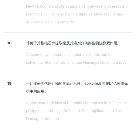
New chalcone and pterocarpoid derivatives from the roots of
Flemingia philippinensis with antiproliferative activity and
apoptosis-inducing property.
18
球穗千斤拔根乙醇提取物及其溶剂分离部位的抗惊厥作用。
Anticonvulsant potential of ethanol extracts and their
solvent partitioned fractions from Flemingia strobilifera root.
19
千斤拔酚类代谢产物的抗氧化活性。et-Rolfe及其在DNA损伤保
护中的应用。
Antioxidant Activities of Phenolic Metabolites from Flemingia
philippinensis Merr. et Rolfe and Their Application to DNA
Damage Protection.