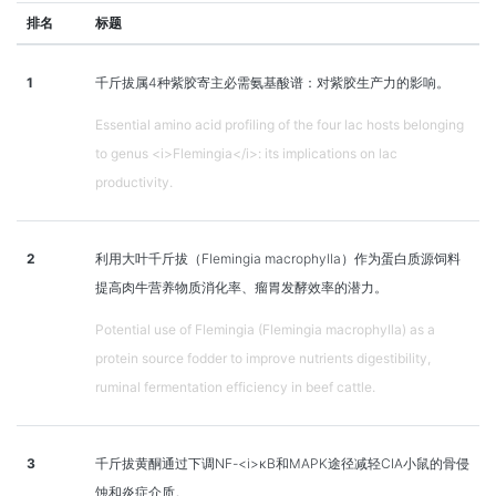
排名
标题
1
千斤拔属4种紫胶寄主必需氨基酸谱：对紫胶生产力的影响。
Essential amino acid profiling of the four lac hosts belonging
to genus <i>Flemingia</i>: its implications on lac
productivity.
2
利用大叶千斤拔（Flemingia macrophylla）作为蛋白质源饲料
提高肉牛营养物质消化率、瘤胃发酵效率的潜力。
Potential use of Flemingia (Flemingia macrophylla) as a
protein source fodder to improve nutrients digestibility,
ruminal fermentation efficiency in beef cattle.
3
千斤拔黄酮通过下调NF-<i>κB和MAPK途径减轻CIA小鼠的骨侵
蚀和炎症介质。