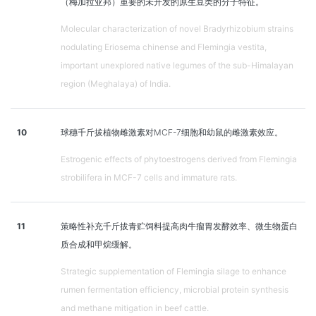
（梅加拉亚邦）重要的未开发的原生豆类的分子特征。
Molecular characterization of novel Bradyrhizobium strains
nodulating Eriosema chinense and Flemingia vestita,
important unexplored native legumes of the sub-Himalayan
region (Meghalaya) of India.
10
球穗千斤拔植物雌激素对MCF-7细胞和幼鼠的雌激素效应。
Estrogenic effects of phytoestrogens derived from Flemingia
strobilifera in MCF-7 cells and immature rats.
11
策略性补充千斤拔青贮饲料提高肉牛瘤胃发酵效率、微生物蛋白
质合成和甲烷缓解。
Strategic supplementation of Flemingia silage to enhance
rumen fermentation efficiency, microbial protein synthesis
and methane mitigation in beef cattle.