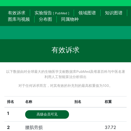
有效诉求
实验报告
领域图谱
知识图谱
[ PubMed ]
图库与视频
分布图
同属物种
有效诉求
以下数据由对全球最大的生物医学文献数据库PubMed及维基百科与中医名著
利用人工智能算法分析得出
对于任何诉求而言，对其有效的补充剂的最高权重值为100。
排名
名称
别名
权重
1
高级会员可见
2
腰肌劳损
37.72