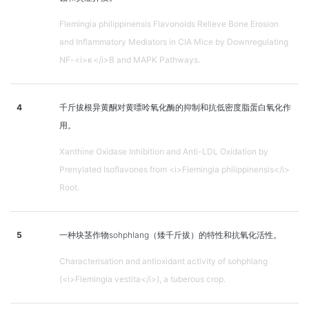
Flemingia philippinensis Flavonoids Relieve Bone Erosion
and Inflammatory Mediators in CIA Mice by Downregulating
NF-<i>κ</i>B and MAPK Pathways.
4
千斤拔根异黄酮对黄嘌呤氧化酶的抑制和抗低密度脂蛋白氧化作
用。
Xanthine Oxidase Inhibition and Anti-LDL Oxidation by
Prenylated Isoflavones from <i>Flemingia philippinensis</i>
Root.
5
一种块茎作物sohphlang（矮千斤拔）的特性和抗氧化活性。
Characterisation and antioxidant activity of sohphlang
(<i>Flemingia vestita</i>), a tuberous crop.