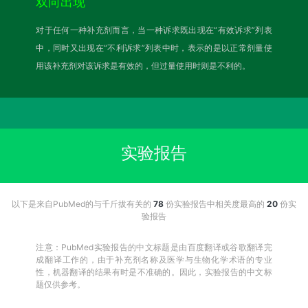
双向出现
对于任何一种补充剂而言，当一种诉求既出现在“有效诉求”列表
中，同时又出现在“不利诉求”列表中时，表示的是以正常剂量使
用该补充剂对该诉求是有效的，但过量使用时则是不利的。
实验报告
以下是来自PubMed的与千斤拔有关的
78
份实验报告中相关度最高的
20
份实
验报告
注意：PubMed实验报告的中文标题是由百度翻译或谷歌翻译完
成翻译工作的，由于补充剂名称及医学与生物化学术语的专业
性，机器翻译的结果有时是不准确的。因此，实验报告的中文标
题仅供参考。