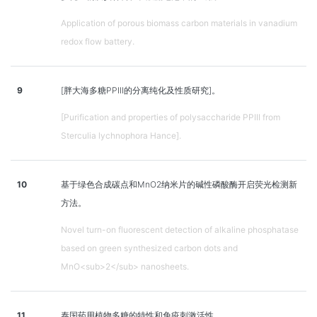
Application of porous biomass carbon materials in vanadium
redox flow battery.
9
[胖大海多糖PPIII的分离纯化及性质研究]。
[Purification and properties of polysaccharide PPIII from
Sterculia lychnophora Hance].
10
基于绿色合成碳点和MnO2纳米片的碱性磷酸酶开启荧光检测新
方法。
Novel turn-on fluorescent detection of alkaline phosphatase
based on green synthesized carbon dots and
MnO<sub>2</sub> nanosheets.
11
泰国药用植物多糖的特性和免疫刺激活性。