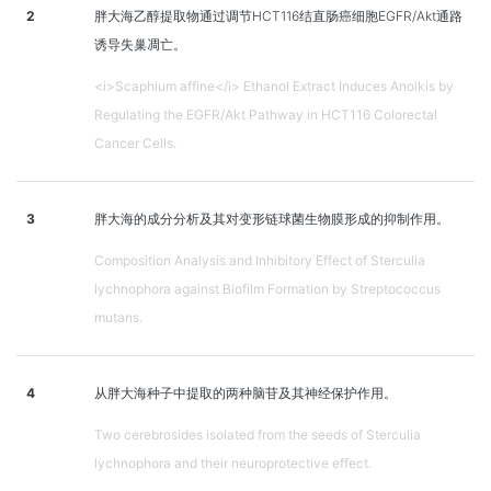
2
胖大海乙醇提取物通过调节HCT116结直肠癌细胞EGFR/Akt通路
诱导失巢凋亡。
<i>Scaphium affine</i> Ethanol Extract Induces Anoikis by
Regulating the EGFR/Akt Pathway in HCT116 Colorectal
Cancer Cells.
3
胖大海的成分分析及其对变形链球菌生物膜形成的抑制作用。
Composition Analysis and Inhibitory Effect of Sterculia
lychnophora against Biofilm Formation by Streptococcus
mutans.
4
从胖大海种子中提取的两种脑苷及其神经保护作用。
Two cerebrosides isolated from the seeds of Sterculia
lychnophora and their neuroprotective effect.