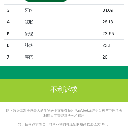
3
牙疼
31.09
4
腹胀
28.13
5
便秘
23.65
6
肺热
23.1
7
痔疮
20
不利诉求
以下数据由对全球最大的生物医学文献数据库PubMed及维基百科与中医名著
利用人工智能算法分析得出
对于任何诉求而言，对其不利的补充剂的最高权重值为100。