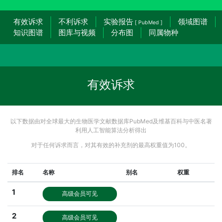
有效诉求
不利诉求
实验报告
领域图谱
[ PubMed ]
知识图谱
图库与视频
分布图
同属物种
有效诉求
以下数据由对全球最大的生物医学文献数据库PubMed及维基百科与中医名著
利用人工智能算法分析得出
对于任何诉求而言，对其有效的补充剂的最高权重值为100。
排名
名称
别名
权重
1
高级会员可见
2
高级会员可见