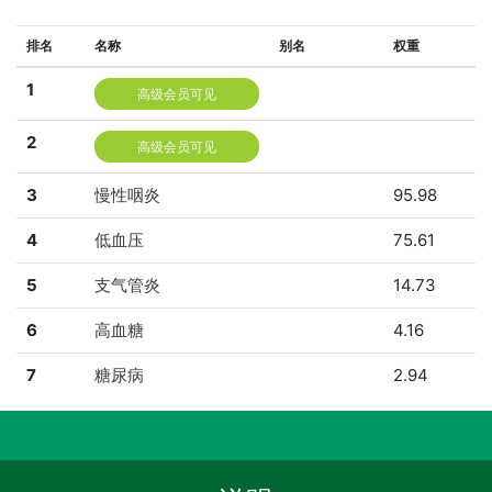
排名
名称
别名
权重
1
高级会员可见
2
高级会员可见
3
慢性咽炎
95.98
4
低血压
75.61
5
支气管炎
14.73
6
高血糖
4.16
7
糖尿病
2.94