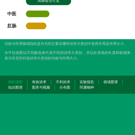
高级会员可见
中医
肛肠
功效与作用领域指的是补充剂主要在哪些诉求大类别中发挥作用及作用大小。
水平柱状图以不同颜色来代表不同的诉求大类别，并以柱形条的长度和粗细来
表示补充剂对该诉求大类别的功效与作用大小。
回到顶部
有效诉求
不利诉求
实验报告
领域图谱
知识图谱
图库与视频
分布图
同属物种