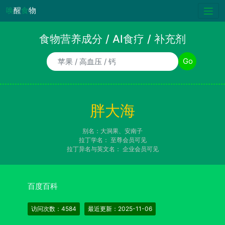
唤
醒
食
物
食物营养成分 / AI食疗 / 补充剂
食物/AI食疗诉求/补充剂名称
Go
胖大海
别名：大洞果、安南子
拉丁学名：
至尊会员可见
拉丁异名与英文名：
企业会员可见
百度百科
访问次数：4584
最近更新：2025-11-06