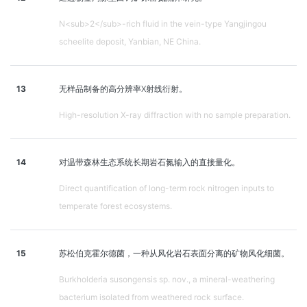
N<sub>2</sub>-rich fluid in the vein-type Yangjingou
scheelite deposit, Yanbian, NE China.
13
无样品制备的高分辨率X射线衍射。
High-resolution X-ray diffraction with no sample preparation.
14
对温带森林生态系统长期岩石氮输入的直接量化。
Direct quantification of long-term rock nitrogen inputs to
temperate forest ecosystems.
15
苏松伯克霍尔德菌，一种从风化岩石表面分离的矿物风化细菌。
Burkholderia susongensis sp. nov., a mineral-weathering
bacterium isolated from weathered rock surface.