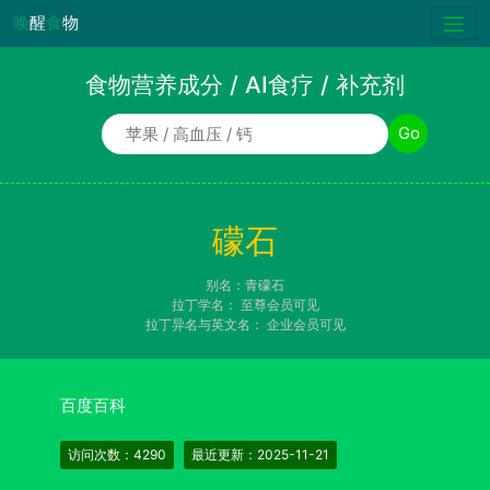
唤
醒
食
物
食物营养成分 / AI食疗 / 补充剂
食物/AI食疗诉求/补充剂名称
Go
礞石
别名：青礞石
拉丁学名：
至尊会员可见
拉丁异名与英文名：
企业会员可见
百度百科
访问次数：4290
最近更新：2025-11-21