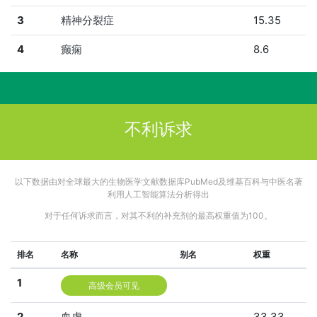
3
精神分裂症
15.35
4
癫痫
8.6
不利诉求
以下数据由对全球最大的生物医学文献数据库PubMed及维基百科与中医名著
利用人工智能算法分析得出
对于任何诉求而言，对其不利的补充剂的最高权重值为100。
排名
名称
别名
权重
1
高级会员可见
2
血虚
33.33