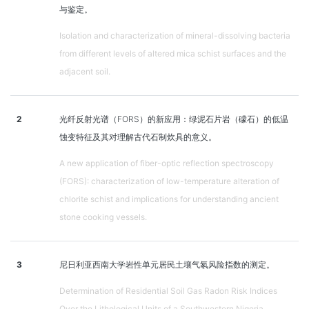
与鉴定。
Isolation and characterization of mineral-dissolving bacteria
from different levels of altered mica schist surfaces and the
adjacent soil.
2
光纤反射光谱（FORS）的新应用：绿泥石片岩（礞石）的低温
蚀变特征及其对理解古代石制炊具的意义。
A new application of fiber-optic reflection spectroscopy
(FORS): characterization of low-temperature alteration of
chlorite schist and implications for understanding ancient
stone cooking vessels.
3
尼日利亚西南大学岩性单元居民土壤气氡风险指数的测定。
Determination of Residential Soil Gas Radon Risk Indices
Over the Lithological Units of a Southwestern Nigeria