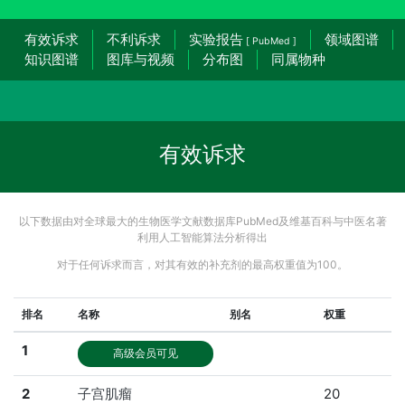
有效诉求
不利诉求
实验报告
领域图谱
[ PubMed ]
知识图谱
图库与视频
分布图
同属物种
有效诉求
以下数据由对全球最大的生物医学文献数据库PubMed及维基百科与中医名著
利用人工智能算法分析得出
对于任何诉求而言，对其有效的补充剂的最高权重值为100。
排名
名称
别名
权重
1
高级会员可见
2
子宫肌瘤
20