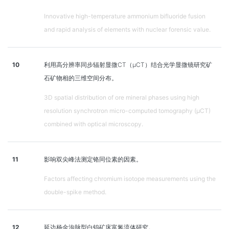
Innovative high-temperature ammonium bifluoride fusion
and rapid analysis of elements with nuclear forensic value.
10
利用高分辨率同步辐射显微CT（μCT）结合光学显微镜研究矿
石矿物相的三维空间分布。
3D spatial distribution of ore mineral phases using high
resolution synchrotron micro-computed tomography (μCT)
combined with optical microscopy.
11
影响双尖峰法测定铬同位素的因素。
Factors affecting chromium isotope measurements using the
double-spike method.
12
延边杨金沟脉型白钨矿床富氮流体研究。