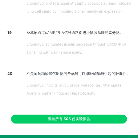
Eriodictyol protects against Staphylococcus aureus-induced
lung cell injury by inhibiting alpha-hemolysin expression.
19
圣草酚通过cAMP/PKA信号通路促进小鼠胰岛胰岛素分泌。
Eriodictyol stimulates insulin secretion through cAMP/PKA
signaling pathway in mice islets.
20
不是葡萄糖醛酸代谢物的圣草酚可以减轻醋氨酚引起的肝毒性。
Eriodictyol, Not Its Glucuronide Metabolites, Attenuates
Acetaminophen-Induced Hepatotoxicity.
查看所有
505
份实验报告