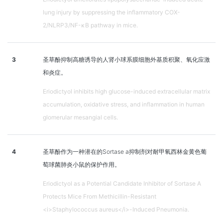
lung injury by suppressing the inflammatory COX-
2/NLRP3/NF-κB pathway in mice.
3
圣草酚抑制高糖诱导的人肾小球系膜细胞外基质积聚、氧化应激
和炎症。
Eriodictyol inhibits high glucose-induced extracellular matrix
accumulation, oxidative stress, and inflammation in human
glomerular mesangial cells.
4
圣草酚作为一种潜在的Sortase a抑制剂对耐甲氧西林金黄色葡
萄球菌肺炎小鼠的保护作用。
Eriodictyol as a Potential Candidate Inhibitor of Sortase A
Protects Mice From Methicillin-Resistant
<i>Staphylococcus aureus</i>-Induced Pneumonia.