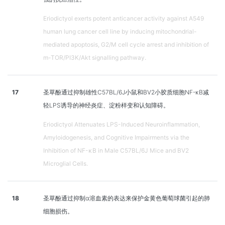
Eriodictyol exerts potent anticancer activity against A549
human lung cancer cell line by inducing mitochondrial-
mediated apoptosis, G2/M cell cycle arrest and inhibition of
m-TOR/PI3K/Akt signalling pathway.
17
圣草酚通过抑制雄性C57BL/6J小鼠和BV2小胶质细胞NF-κB减
轻LPS诱导的神经炎症、淀粉样变和认知障碍。
Eriodictyol Attenuates LPS-Induced Neuroinflammation,
Amyloidogenesis, and Cognitive Impairments via the
Inhibition of NF-κB in Male C57BL/6J Mice and BV2
Microglial Cells.
18
圣草酚通过抑制α溶血素的表达来保护金黄色葡萄球菌引起的肺
细胞损伤。