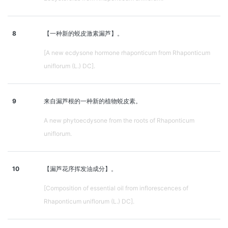
8
【一种新的蜕皮激素漏芦】。
[A new ecdysone hormone rhaponticum from Rhaponticum
uniflorum (L.) DC].
9
来自漏芦根的一种新的植物蜕皮素。
A new phytoecdysone from the roots of Rhaponticum
uniflorum.
10
【漏芦花序挥发油成分】。
[Composition of essential oil from inflorescences of
Rhaponticum uniflorum (L.) DC].