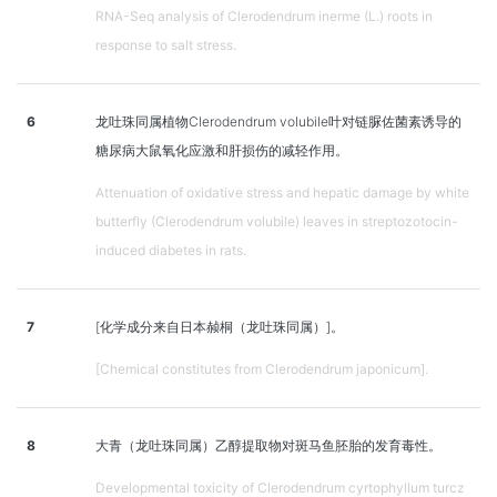
RNA-Seq analysis of Clerodendrum inerme (L.) roots in
response to salt stress.
6
龙吐珠同属植物Clerodendrum volubile叶对链脲佐菌素诱导的
糖尿病大鼠氧化应激和肝损伤的减轻作用。
Attenuation of oxidative stress and hepatic damage by white
butterfly (Clerodendrum volubile) leaves in streptozotocin-
induced diabetes in rats.
7
[化学成分来自日本赪桐（龙吐珠同属）]。
[Chemical constitutes from Clerodendrum japonicum].
8
大青（龙吐珠同属）乙醇提取物对斑马鱼胚胎的发育毒性。
Developmental toxicity of Clerodendrum cyrtophyllum turcz