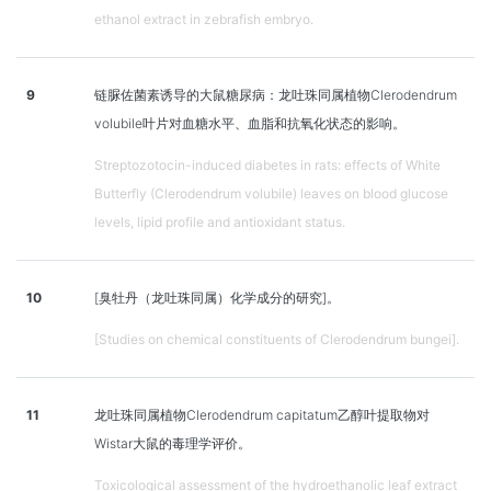
ethanol extract in zebrafish embryo.
9
链脲佐菌素诱导的大鼠糖尿病：龙吐珠同属植物Clerodendrum
volubile叶片对血糖水平、血脂和抗氧化状态的影响。
Streptozotocin-induced diabetes in rats: effects of White
Butterfly (Clerodendrum volubile) leaves on blood glucose
levels, lipid profile and antioxidant status.
10
[臭牡丹（龙吐珠同属）化学成分的研究]。
[Studies on chemical constituents of Clerodendrum bungei].
11
龙吐珠同属植物Clerodendrum capitatum乙醇叶提取物对
Wistar大鼠的毒理学评价。
Toxicological assessment of the hydroethanolic leaf extract