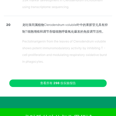
SSR marker development in Clerodendrum trichotomum
using transcriptome sequencing.
20
龙吐珠同属植物Clerodendrum volubile叶中的果胶苷元具有抑
制T细胞增殖和调节吞噬细胞呼吸氧化爆发的免疫调节活性。
Pectolinarigenin from the leaves of Clerodendrum volubile
shows potent immunomodulatory activity by inhibiting T -
cell proliferation and modulating respiratory oxidative burst
in phagocytes.
查看所有
298
份实验报告