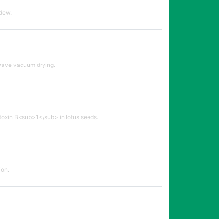
ldew.
owave vacuum drying.
toxin B<sub>1</sub> in lotus seeds.
ion.