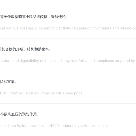
莲子低聚糖调节小鼠肠道菌群，缓解便秘。
at various dosages with prebiotic activity regulate gut microbiota and relieve co
酸复合物的形成、结构和消化率。
structure and digestibility of lotus seed amylose-fatty acid complexes prepared by
除和富集。
r(VI) from aqueous solutions by lotus seed pods.
的小鼠高血压的预防作用。
aloids from Ba lotus seeds on L-NNA-induced hypertension in mice.