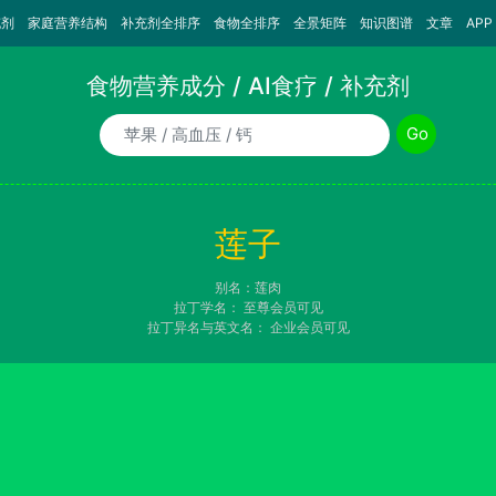
充剂
家庭营养结构
补充剂全排序
食物全排序
全景矩阵
知识图谱
文章
APP
食物营养成分 / AI食疗 / 补充剂
食物/AI食疗诉求/补充剂名称
Go
莲子
别名：莲肉
拉丁学名：
至尊会员可见
拉丁异名与英文名：
企业会员可见