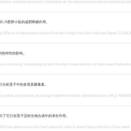
essure-assisted enzymatic hydrolysis on the structural and physicochemical prop
BL/6肥胖小鼠的减肥降糖作用。
tic Effects of Nelumbinis Semen Powder in High-Fat Diet-Induced Obese C57BL/
和热特性的影响。
ysico-chemical, morphological and thermal characteristics of lotus seed (Nelumbo 
/MS分析莲子中的多类真菌毒素。
otus seeds analysed by an isotope-labelled internal standard-based UPLC-MS/MS
析揭示了它们在莲子淀粉生物合成中的潜在作用。
GPase genes uncovers their potential roles in starch biosynthesis in lotus seed.