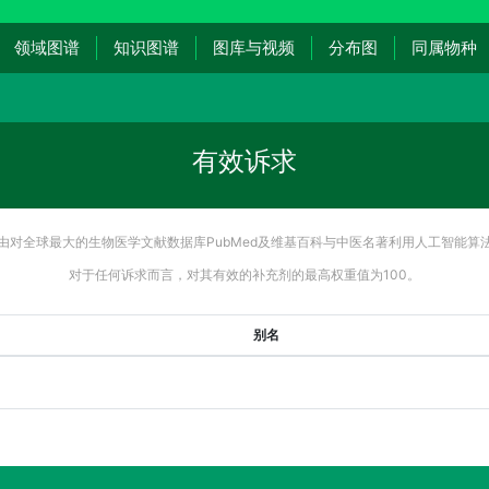
领域图谱
知识图谱
图库与视频
分布图
同属物种
有效诉求
由对全球最大的生物医学文献数据库PubMed及维基百科与中医名著利用人工智能算
对于任何诉求而言，对其有效的补充剂的最高权重值为100。
别名