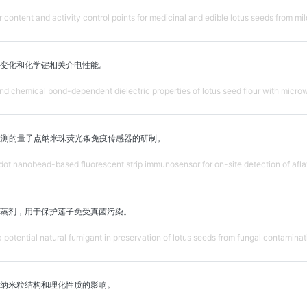
r content and activity control points for medicinal and edible lotus seeds from mi
变化和化学键相关介电性能。
nd chemical bond-dependent dielectric properties of lotus seed flour with micr
检测的量子点纳米珠荧光条免疫传感器的研制。
ot nanobead-based fluorescent strip immunosensor for on-site detection of afla
蒸剂，用于保护莲子免受真菌污染。
 a potential natural fumigant in preservation of lotus seeds from fungal contaminat
纳米粒结构和理化性质的影响。