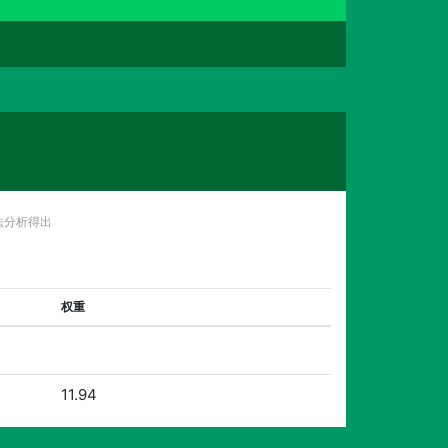
法分析得出
权重
11.94