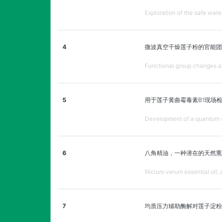
Exploration of the safe wate
4
微波真空干燥莲子粉的官能团
Functional group changes a
5
用于莲子黄曲霉毒素B1现场
Development of a quantum d
6
八角精油，一种潜在的天然熏
Illicium verum essential oil,
7
均质压力辅助酶解对莲子淀粉