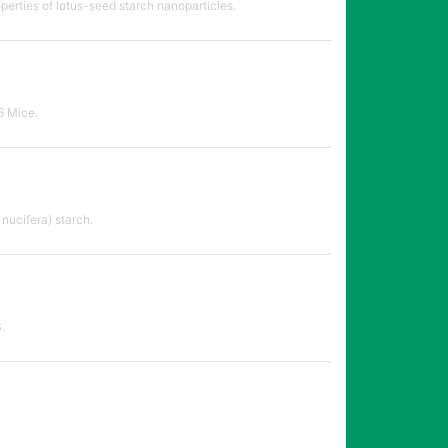
erties of lotus-seed starch nanoparticles.
6 Mice.
nucifera) starch.
.