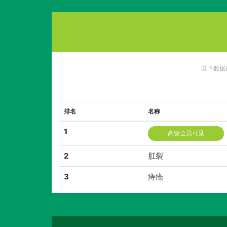
以下数据
排名
名称
1
高级会员可见
2
肛裂
3
痔疮