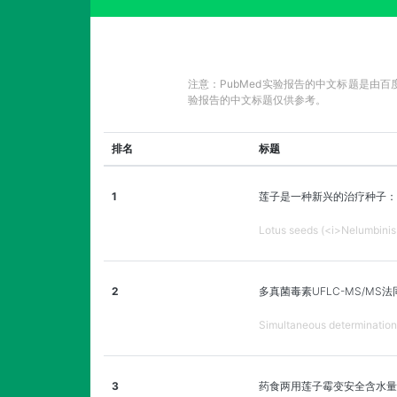
注意：PubMed实验报告的中文标题是由
验报告的中文标题仅供参考。
排名
标题
1
莲子是一种新兴的治疗种子：
Lotus seeds (<i>Nelumbinis
2
多真菌毒素UFLC-MS/MS
Simultaneous determination
3
药食两用莲子霉变安全含水