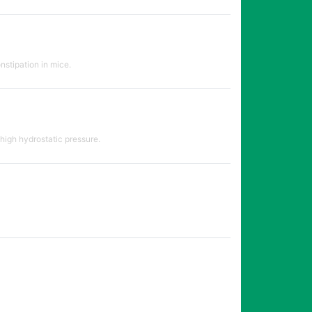
nstipation in mice.
 high hydrostatic pressure.