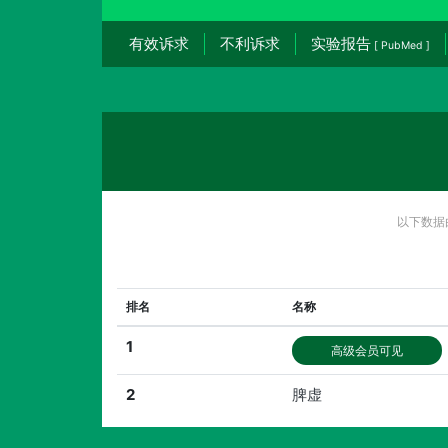
有效诉求
不利诉求
实验报告
[ PubMed ]
以下数据
排名
名称
1
高级会员可见
2
脾虚