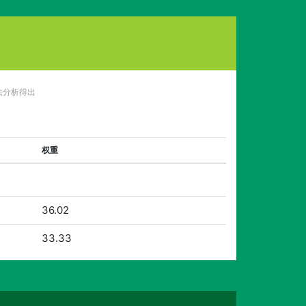
法分析得出
权重
36.02
33.33