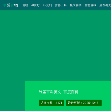
唤
醒
食
物
食物
（当前）
AI食疗
补充剂
营养工具
强大食物
全能食物
至尊补
维基百科英文
百度百科
访问次数：4171
最近更新：2025-10-31