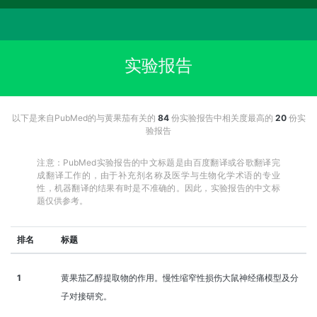
实验报告
以下是来自PubMed的与黄果茄有关的
84
份实验报告中相关度最高的
20
份实
验报告
注意：PubMed实验报告的中文标题是由百度翻译或谷歌翻译完
成翻译工作的，由于补充剂名称及医学与生物化学术语的专业
性，机器翻译的结果有时是不准确的。因此，实验报告的中文标
题仅供参考。
排名
标题
1
黄果茄乙醇提取物的作用。慢性缩窄性损伤大鼠神经痛模型及分
子对接研究。