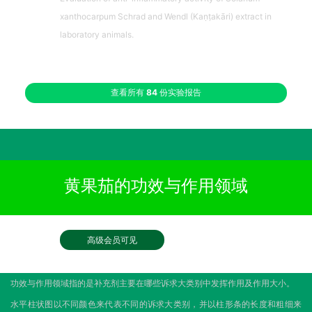
xanthocarpum Schrad and Wendl (Kaṇṭakāri) extract in
laboratory animals.
查看所有
84
份实验报告
黄果茄的功效与作用领域
高级会员可见
功效与作用领域指的是补充剂主要在哪些诉求大类别中发挥作用及作用大小。
水平柱状图以不同颜色来代表不同的诉求大类别，并以柱形条的长度和粗细来