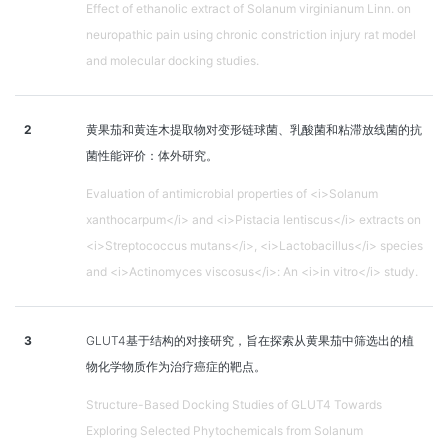
Effect of ethanolic extract of Solanum virginianum Linn. on
neuropathic pain using chronic constriction injury rat model
and molecular docking studies.
2
黄果茄和黄连木提取物对变形链球菌、乳酸菌和粘滞放线菌的抗
菌性能评价：体外研究。
Evaluation of antimicrobial properties of <i>Solanum
xanthocarpum</i> and <i>Pistacia lentiscus</i> extracts on
<i>Streptococcus mutans</i>, <i>Lactobacillus</i> species
and <i>Actinomyces viscosus</i>: An <i>in vitro</i> study.
3
GLUT4基于结构的对接研究，旨在探索从黄果茄中筛选出的植
物化学物质作为治疗癌症的靶点。
Structure-Based Docking Studies of GLUT4 Towards
Exploring Selected Phytochemicals from Solanum