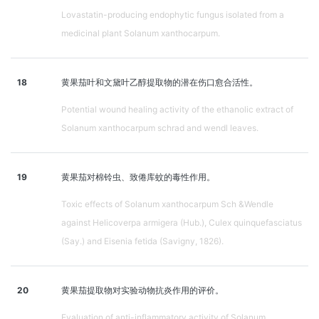
Lovastatin-producing endophytic fungus isolated from a
medicinal plant Solanum xanthocarpum.
18
黄果茄叶和文黛叶乙醇提取物的潜在伤口愈合活性。
Potential wound healing activity of the ethanolic extract of
Solanum xanthocarpum schrad and wendl leaves.
19
黄果茄对棉铃虫、致倦库蚊的毒性作用。
Toxic effects of Solanum xanthocarpum Sch &Wendle
against Helicoverpa armigera (Hub.), Culex quinquefasciatus
(Say.) and Eisenia fetida (Savigny, 1826).
20
黄果茄提取物对实验动物抗炎作用的评价。
Evaluation of anti-inflammatory activity of Solanum