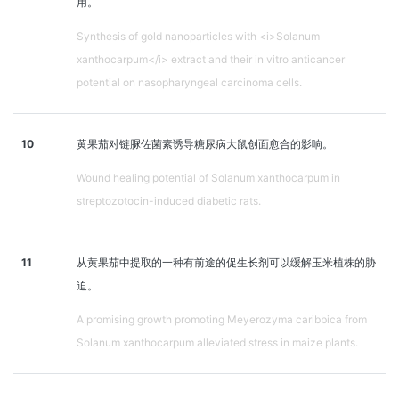
用。
Synthesis of gold nanoparticles with <i>Solanum
xanthocarpum</i> extract and their in vitro anticancer
potential on nasopharyngeal carcinoma cells.
10
黄果茄对链脲佐菌素诱导糖尿病大鼠创面愈合的影响。
Wound healing potential of Solanum xanthocarpum in
streptozotocin-induced diabetic rats.
11
从黄果茄中提取的一种有前途的促生长剂可以缓解玉米植株的胁
迫。
A promising growth promoting Meyerozyma caribbica from
Solanum xanthocarpum alleviated stress in maize plants.