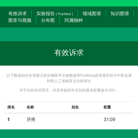
有效诉求
实验报告
领域图谱
知识图谱
[ PubMed ]
图库与视频
分布图
同属物种
有效诉求
以下数据由对全球最大的生物医学文献数据库PubMed及维基百科与中医名著
利用人工智能算法分析得出
对于任何诉求而言，对其有效的补充剂的最高权重值为100。
排名
名称
别名
权重
1
牙疼
31.09