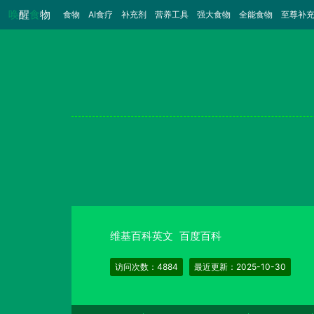
唤
醒
食
物
食物
（当前）
AI食疗
补充剂
营养工具
强大食物
全能食物
至尊补
维基百科英文
百度百科
访问次数：4884
最近更新：2025-10-30