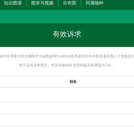
知识图谱
图库与视频
分布图
同属物种
有效诉求
由对全球最大的生物医学文献数据库PubMed及维基百科与中医名著利用人工智能算
对于任何诉求而言，对其有效的补充剂的最高权重值为100。
别名