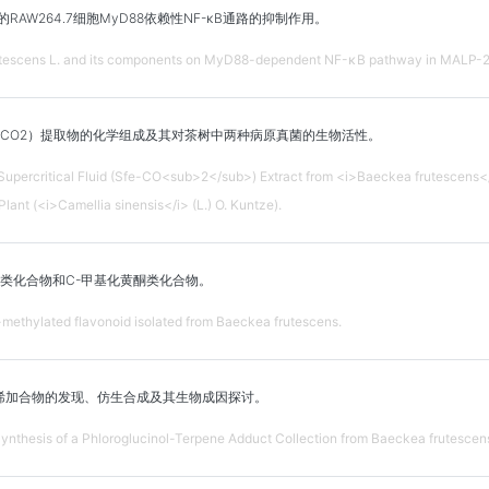
RAW264.7细胞MyD88依赖性NF-κB通路的抑制作用。
utescens L. and its components on MyD88-dependent NF-κB pathway in MALP-2-
e-CO2）提取物的化学组成及其对茶树中两种病原真菌的生物活性。
Supercritical Fluid (Sfe-CO<sub>2</sub>) Extract from <i>Baeckea frutescens</i
Plant (<i>Camellia sinensis</i> (L.) O. Kuntze).
类化合物和C-甲基化黄酮类化合物。
ethylated flavonoid isolated from Baeckea frutescens.
烯加合物的发现、仿生合成及其生物成因探讨。
nthesis of a Phloroglucinol-Terpene Adduct Collection from Baeckea frutescens a