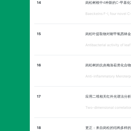
14
岗松树根中4种新的C-甲基
Baeckeins F-I, four novel C-
15
岗松叶提取物对耐甲氧西林金
Antibacterial activity of le
16
岗松树的抗炎梅洛萜类化合物
Anti-inflammatory Meroterp
17
应用二维相关红外光谱法分析
Two-dimensional correlation
18
更正：来自岗松的结构多样的