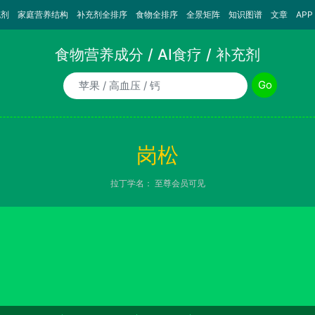
充剂
家庭营养结构
补充剂全排序
食物全排序
全景矩阵
知识图谱
文章
APP
食物营养成分 / AI食疗 / 补充剂
食物/AI食疗诉求/补充剂名称
Go
岗松
拉丁学名：
至尊会员可见