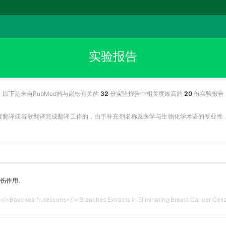
实验报告
以下是来自PubMed的与岗松有关的
32
份实验报告中相关度最高的
20
份实验报告
百度翻译或谷歌翻译完成翻译工作的，由于补充剂名称及医学与生物化学术语的专业
伤作用。
 <i>Baeckea frutescens</i> Branches Extracts in Eliminating Breast Cancer Cells