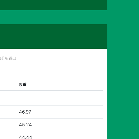
法分析得出
权重
46.97
45.24
44.44