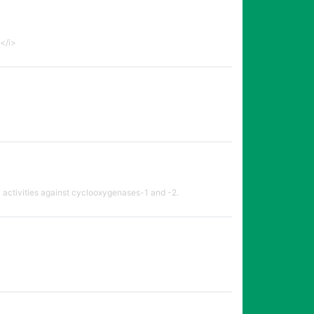
</i>
y activities against cyclooxygenases-1 and -2.