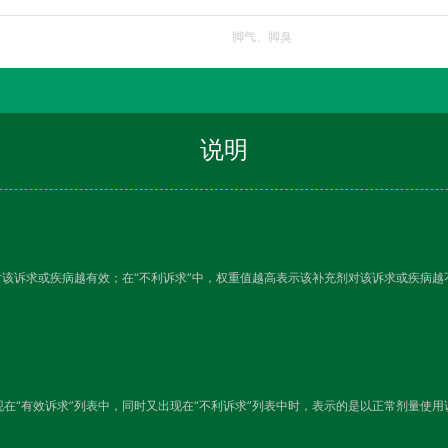
脚气、脚臭
说明
对该诉求或疾病越有效；在“不利诉求”中，权重值越高表示该补充剂对该诉求或疾病
在“有效诉求”列表中，同时又出现在“不利诉求”列表中时，表示的是以正常剂量使