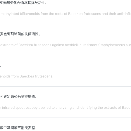
化双黄酮类化合物及其抗炎活性。
methylated biflavonoids from the roots of Baeckea frutescens and their anti-infl
黄色葡萄球菌的抗菌活性。
af extracts of Baeckea frutescens against methicillin-resistant Staphylococcus au
。
enoids from Baeckea frutescens.
和鉴定岗松药材提取物。
 infrared spectroscopy applied to analyzing and identifying the extracts of Baec
聚甲基间苯三酚美罗萜。