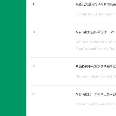
2
岗松及其成分对MALP-2刺激的
Suppression of Baeckea fr
3
来自岗松的超临界流体（Sf
Chemical Composition of a 
Fungi Isolated from the Tea 
4
从岗松树中分离到新的梅洛萜
New meroterpenoids and C-m
5
来自岗松的一个间苯三酚-萜
Discovery and Biomimetic Sy