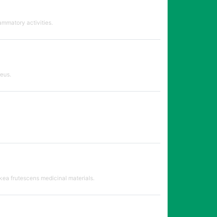
ammatory activities.
reus.
kea frutescens medicinal materials.