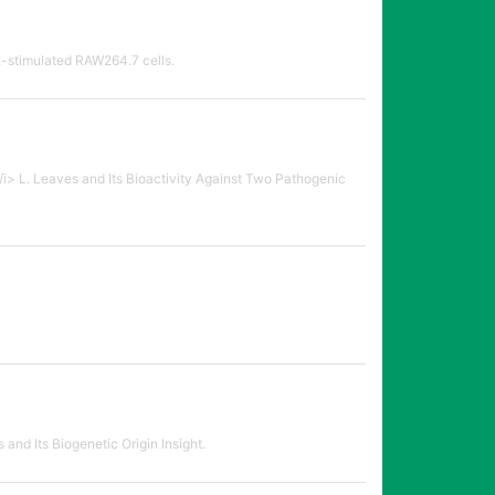
stimulated RAW264.7 cells.
> L. Leaves and Its Bioactivity Against Two Pathogenic
nd Its Biogenetic Origin Insight.