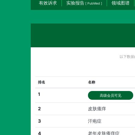
有效诉求
实验报告
领域图谱
[ PubMed ]
以下数据
排名
名称
1
高级会员可见
2
皮肤瘙痒
3
汗疱症
4
老年皮肤瘙痒症