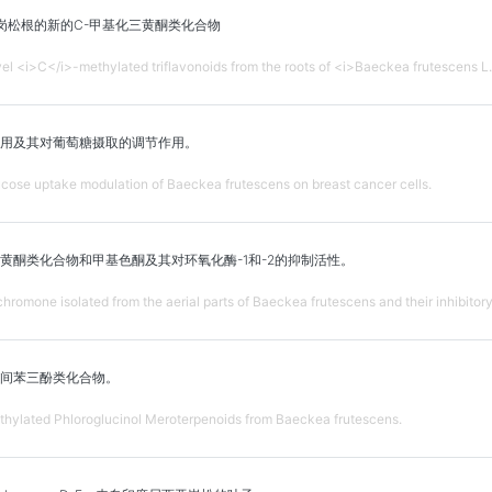
种来自岗松根的新的C-甲基化三黄酮类化合物
l <i>C</i>-methylated triflavonoids from the roots of <i>Baeckea frutescens L.
用及其对葡萄糖摄取的调节作用。
ucose uptake modulation of Baeckea frutescens on breast cancer cells.
黄酮类化合物和甲基色酮及其对环氧化酶-1和-2的抑制活性。
romone isolated from the aerial parts of Baeckea frutescens and their inhibitor
间苯三酚类化合物。
ethylated Phloroglucinol Meroterpenoids from Baeckea frutescens.