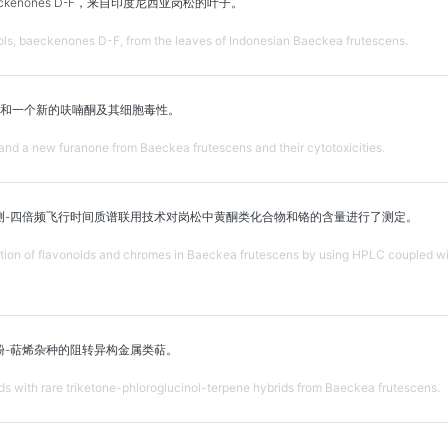
kenones D-F，来自印度尼西亚岗松的叶子。
ols, baeckenones D-F, from the leaves of Indonesian Baeckea frutescens.
和一个新的呋喃酮及其细胞毒性。
d a new furanone from Baeckea frutescens and their cytotoxicities.
测-四倍频飞行时间质谱联用技术对岗松中黄酮类化合物和铬的含量进行了测定。
cation of flavonoids and chromes in Baeckea frutescens by using HPLC coupled wi
酚-萜烯杂种的阻转异构金属类萜。
s with rare triketone-phloroglucinol-terpene hybrids from Baeckea frutescens.