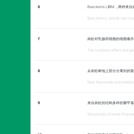
6
Baeckeins L和M，两
Baeckeins L and M, two nove
7
岗松对乳腺癌细胞的细胞毒作
The cytotoxic effect and gl
8
从岗松树地上部分分离到的新
New flavonoids and methylch
9
来自岗松的结构多样的聚甲基
Structurally Diverse Polym