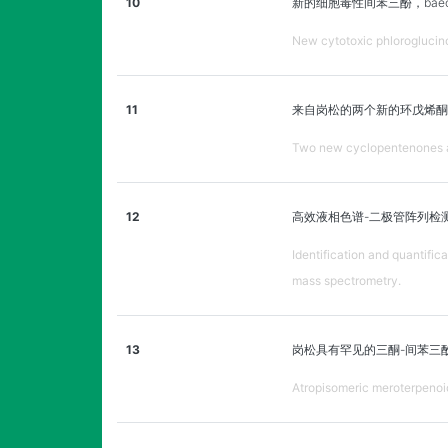
10
新的细胞毒性间苯三酚，baec
New cytotoxic phloroglucin
11
来自岗松的两个新的环戊烯酮
Two new cyclopentenones an
12
高效液相色谱-二极管阵列检
Identification and quantifi
mass spectrometry.
13
岗松具有罕见的三酮-间苯三
Atropisomeric meroterpenoid