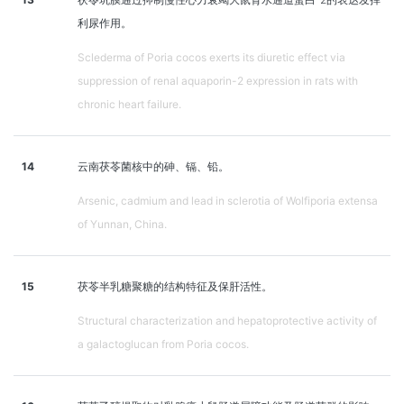
利尿作用。
Sclederma of Poria cocos exerts its diuretic effect via
suppression of renal aquaporin-2 expression in rats with
chronic heart failure.
14
云南茯苓菌核中的砷、镉、铅。
Arsenic, cadmium and lead in sclerotia of Wolfiporia extensa
of Yunnan, China.
15
茯苓半乳糖聚糖的结构特征及保肝活性。
Structural characterization and hepatoprotective activity of
a galactoglucan from Poria cocos.