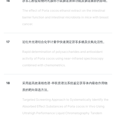
16
茯苓乙醇提取物对乳腺癌小鼠肠道屏障功能及肠道菌群的影响。
The effect of Poria cocos ethanol extract on the intestinal
barrier function and intestinal microbiota in mice with breast
cancer.
17
近红外光谱结合化学计量学快速测定茯苓多糖及抗氧化活性。
Rapid determination of polysaccharides and antioxidant
activity of Poria cocos using near-infrared spectroscopy
combined with chemometrics.
18
采用超高效液相色谱-串联质谱法系统鉴定茯苓体内吸收作用物
质的靶向筛选方法。
Targeted Screening Approach to Systematically Identify the
Absorbed Effect Substances of Poria cocos in Vivo Using
Ultrahigh Performance Liquid Chromatography Tandem