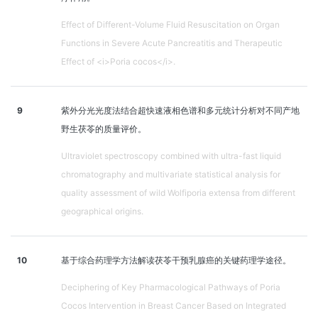
Effect of Different-Volume Fluid Resuscitation on Organ
Functions in Severe Acute Pancreatitis and Therapeutic
Effect of <i>Poria cocos</i>.
9
紫外分光光度法结合超快速液相色谱和多元统计分析对不同产地
野生茯苓的质量评价。
Ultraviolet spectroscopy combined with ultra-fast liquid
chromatography and multivariate statistical analysis for
quality assessment of wild Wolfiporia extensa from different
geographical origins.
10
基于综合药理学方法解读茯苓干预乳腺癌的关键药理学途径。
Deciphering of Key Pharmacological Pathways of Poria
Cocos Intervention in Breast Cancer Based on Integrated