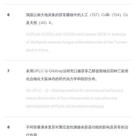
6
我国云南大地采集的茯苓菌核中的人工（137）Cs和（134）Cs
及天然（40）K。
Artificial (137)Cs and (134)Cs and natural (40)K in sclerotia
of Wolfiporia extensa fungus collected across of the Yunnan
land in China.
7
采用UPLC-Q-Orbitrap法研究口服茯苓乙醇提取物后四种三萜类
化合物在大鼠体内的药代动力学和组织分布。
An UPLC - Q - Orbitrap method for pharmacokinetics and
tissue distribution of four triterpenoids in rats after oral
administration of Poria cocos ethanol extracts.
8
不同容量液体复苏对重症急性胰腺炎脏器功能的影响及茯苓的治
疗作用。