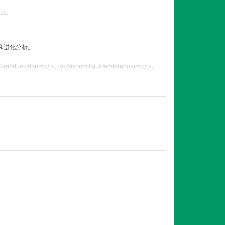
es.
较和进化分析。
i>Santalum album</i>, <i>Viscum liquidambaricolum</i>,