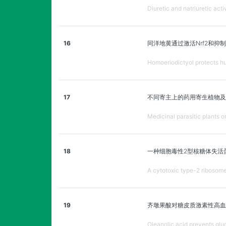
Diuretic and natriuretic acti
16
同洋地黄通过激活Nrf2和
Homoeriodictyol protects hum
17
不同寄主上的药用寄生植物及
Medicinal parasitic plants o
18
一种细胞毒性2型核糖体失活
A cytotoxic type-2 ribosome 
19
齐墩果酸对糖皮质激素性高血
Oleanolic acid prevents glu