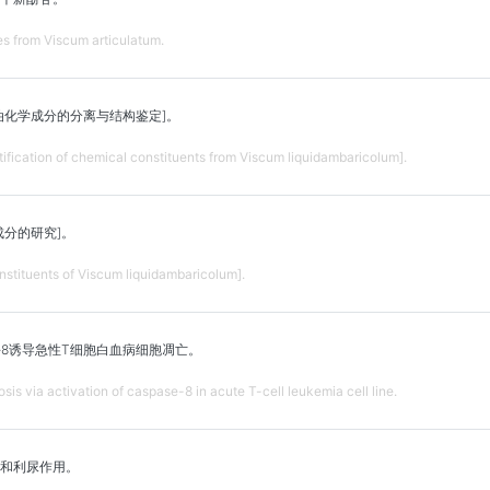
s from Viscum articulatum.
油化学成分的分离与结构鉴定]。
ntification of chemical constituents from Viscum liquidambaricolum].
成分的研究]。
nstituents of Viscum liquidambaricolum].
e-8诱导急性T细胞白血病细胞凋亡。
sis via activation of caspase-8 in acute T-cell leukemia cell line.
和利尿作用。