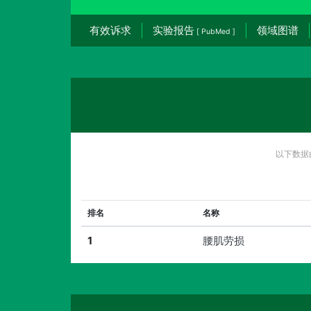
有效诉求
实验报告
领域图谱
[ PubMed ]
以下数据
排名
名称
1
腰肌劳损