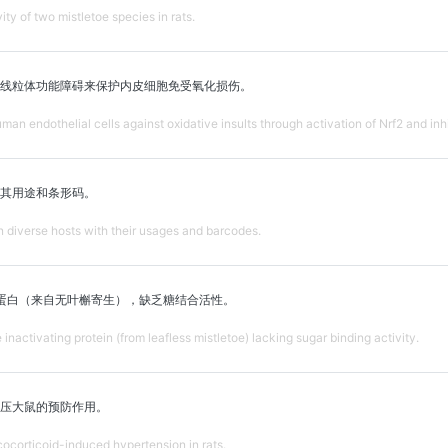
vity of two mistletoe species in rats.
抑制线粒体功能障碍来保护内皮细胞免受氧化损伤。
an endothelial cells against oxidative insults through activation of Nrf2 and inh
其用途和条形码。
n diverse hosts with their usages and barcodes.
蛋白（来自无叶槲寄生），缺乏糖结合活性。
inactivating protein (from leafless mistletoe) lacking sugar binding activity.
压大鼠的预防作用。
cocorticoid-induced hypertension in rats.