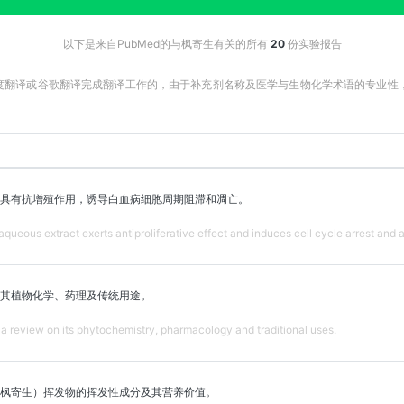
以下是来自PubMed的与枫寄生有关的所有
20
份实验报告
百度翻译或谷歌翻译完成翻译工作的，由于补充剂名称及医学与生物化学术语的专业
具有抗增殖作用，诱导白血病细胞周期阻滞和凋亡。
aqueous extract exerts antiproliferative effect and induces cell cycle arrest and 
其植物化学、药理及传统用途。
 a review on its phytochemistry, pharmacology and traditional uses.
枫寄生）挥发物的挥发性成分及其营养价值。