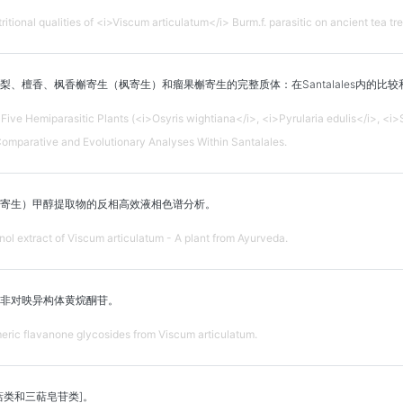
itional qualities of <i>Viscum articulatum</i> Burm.f. parasitic on ancient tea tre
、檀香、枫香槲寄生（枫寄生）和瘤果槲寄生的完整质体：在Santalales内的比
ive Hemiparasitic Plants (<i>Osyris wightiana</i>, <i>Pyrularia edulis</i>, <
 Comparative and Evolutionary Analyses Within Santalales.
寄生）甲醇提取物的反相高效液相色谱分析。
l extract of Viscum articulatum - A plant from Ayurveda.
非对映异构体黄烷酮苷。
meric flavanone glycosides from Viscum articulatum.
萜类和三萜皂苷类]。