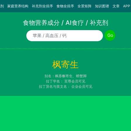
充剂
家庭营养结构
补充剂全排序
食物全排序
全景矩阵
知识图谱
文章
APP
食物营养成分 / AI食疗 / 补充剂
食物/AI食疗诉求/补充剂名称
Go
枫寄生
别名：枫香槲寄生、螃蟹脚
拉丁学名：
至尊会员可见
拉丁异名与英文名：
企业会员可见