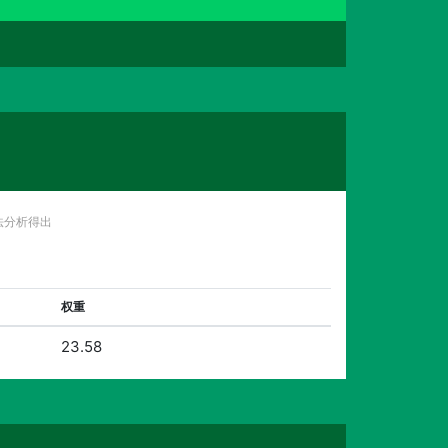
法分析得出
权重
23.58