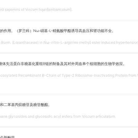
noid saponins of Viscum liquidambaricolum].
的作用。（罗兰科）Nω-硝基-L-精氨酸甲酯诱导高血压和肾功能不全。
m Burm. (Loranthaceae) in Nω-nitro-L-arginine methyl ester induced hypertension
糖体失活蛋白非糖基化重组B链的制备及其对外周血单个核细胞的生物学效应。
cosylated Recombinant B-Chain of Type-2 Ribosome-Inactivating Protein from Vis
和二苯基丙烷糖苷及糖苷酰酯。
ane glycosides and glycosidic acyl esters from Viscum articulatum.
个新酚苷。