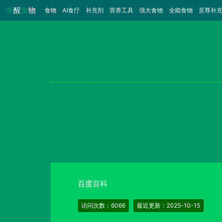
唤
醒
食
物
食物
（当前）
AI食疗
补充剂
营养工具
强大食物
全能食物
至尊补
百度百科
访问次数：6066
最近更新：2025-10-15