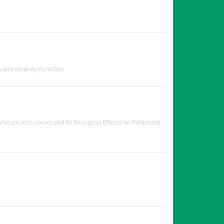
 and renal dysfunction.
cum articulatum and Its Biological Effects on Peripheral