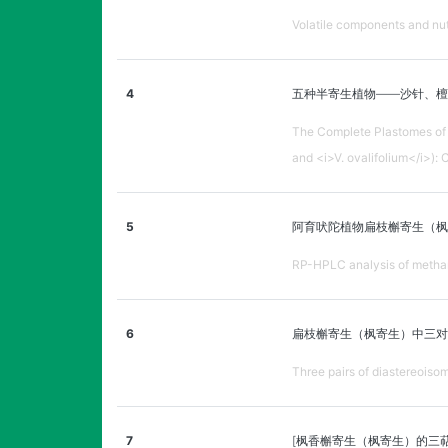
Volatile components and nutr
4
五种半寄生植物——沙针、檀梨
The Complete Plastomes of F
and <i>V. ovalifolium</i>):
5
阿育吠陀植物扁枝槲寄生（枫
RP-HPLC analysis of methano
6
扁枝槲寄生（枫寄生）中三对
Three pairs of diastereoiso
7
[枫香槲寄生（枫寄生）的三