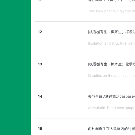
Two new phenolic glycoside
12
[枫香槲寄生（枫寄生）挥发
[Isolation and structure ide
13
[枫香槲寄生（枫寄生）化学
[Studies on the chemical co
14
关节蛋白D通过激活caspas
Articulatin-D induces apopto
15
两种槲寄生在大鼠体内的利尿