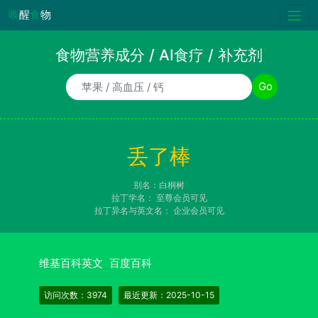
唤
醒
食
物
食物营养成分 / AI食疗 / 补充剂
食物/AI食疗诉求/补充剂名称
Go
丢了棒
别名：白桐树
拉丁学名：
至尊会员可见
拉丁异名与英文名：
企业会员可见
维基百科英文
百度百科
访问次数：3974
最近更新：2025-10-15