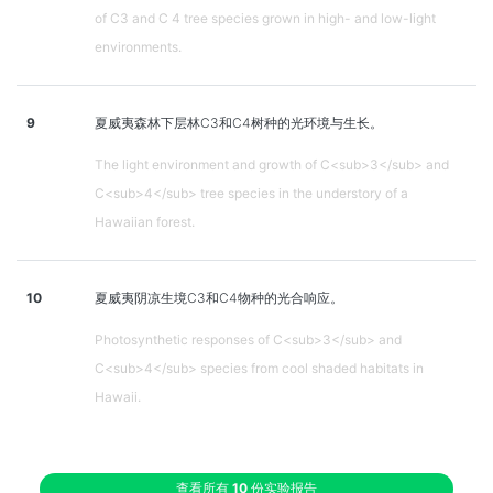
of C3 and C 4 tree species grown in high- and low-light
environments.
9
夏威夷森林下层林C3和C4树种的光环境与生长。
The light environment and growth of C<sub>3</sub> and
C<sub>4</sub> tree species in the understory of a
Hawaiian forest.
10
夏威夷阴凉生境C3和C4物种的光合响应。
Photosynthetic responses of C<sub>3</sub> and
C<sub>4</sub> species from cool shaded habitats in
Hawaii.
查看所有
10
份实验报告