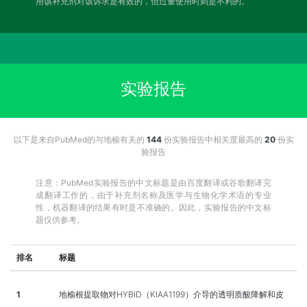
用该补充剂对该诉求是有效的，但过量使用时则是不利的。
实验报告
以下是来自PubMed的与地榆有关的
144
份实验报告中相关度最高的
20
份实
验报告
注意：PubMed实验报告的中文标题是由百度翻译或谷歌翻译完
成翻译工作的，由于补充剂名称及医学与生物化学术语的专业
性，机器翻译的结果有时是不准确的。因此，实验报告的中文标
题仅供参考。
排名
标题
1
地榆根提取物对HYBID（KIAA1199）介导的透明质酸降解和皮