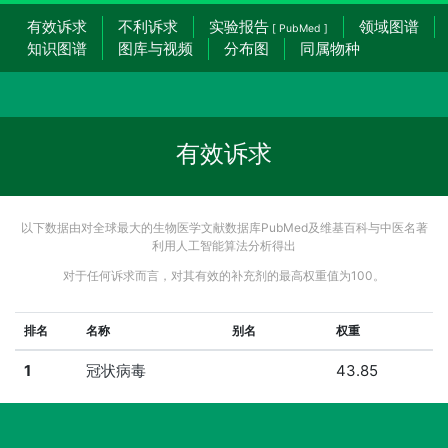
有效诉求
不利诉求
实验报告
领域图谱
[ PubMed ]
知识图谱
图库与视频
分布图
同属物种
有效诉求
以下数据由对全球最大的生物医学文献数据库PubMed及维基百科与中医名著
利用人工智能算法分析得出
对于任何诉求而言，对其有效的补充剂的最高权重值为100。
排名
名称
别名
权重
1
冠状病毒
43.85