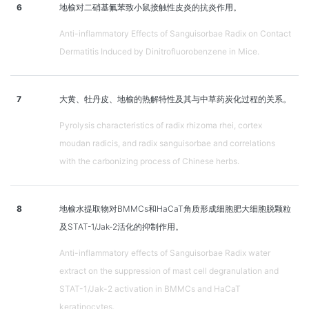
6
地榆对二硝基氟苯致小鼠接触性皮炎的抗炎作用。
Anti-inflammatory Effects of Sanguisorbae Radix on Contact
Dermatitis Induced by Dinitrofluorobenzene in Mice.
7
大黄、牡丹皮、地榆的热解特性及其与中草药炭化过程的关系。
Pyrolysis characteristics of radix rhizoma rhei, cortex
moudan radicis, and radix sanguisorbae and correlations
with the carbonizing process of Chinese herbs.
8
地榆水提取物对BMMCs和HaCaT角质形成细胞肥大细胞脱颗粒
及STAT-1/Jak-2活化的抑制作用。
Anti-inflammatory effects of Sanguisorbae Radix water
extract on the suppression of mast cell degranulation and
STAT-1/Jak-2 activation in BMMCs and HaCaT
keratinocytes.