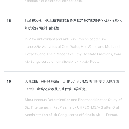
apoptosis of colorectal cancer cells.
15
地榆根冷水、热水和甲醇提取物及其乙酸乙酯组分的体外抗氧化
和抗痤疮丙酸杆菌活性。
In Vitro Antioxidant and Anti-<i>Propionibacterium
acnes</i> Activities of Cold Water, Hot Water, and Methanol
Extracts, and Their Respective Ethyl Acetate Fractions, from
<i>Sanguisorba officinalis</i> L<i>.</i> Roots.
16
大鼠口服地榆提取物后，UHPLC-MS/MS法同时测定大鼠血浆
中6种三萜类化合物及其药代动力学研究。
Simultaneous Determination and Pharmacokinetics Study of
Six Triterpenes in Rat Plasma by UHPLC-MS/MS after Oral
Administration of <i>Sanguisorba officinalis</i> L. Extract.