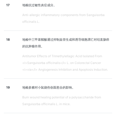
17
地榆抗过敏性炎症成分。
Anti-allergic inflammatory components from Sanguisorba
officinalis L.
18
地榆中三甲基鞣酸通过抑制血管生成和诱导细胞凋亡对结直肠癌
的抗肿瘤作用。
Antitumor Effects of Trimethylellagic Acid Isolated From
<i>Sanguisorba officinalis</i> L. on Colorectal Cancer
<i>via</i> Angiogenesis Inhibition and Apoptosis Induction.
19
地榆多糖对小鼠烧伤创面愈合的影响。
Burn wound healing potential of a polysaccharide from
Sanguisorba officinalis L. in mice.