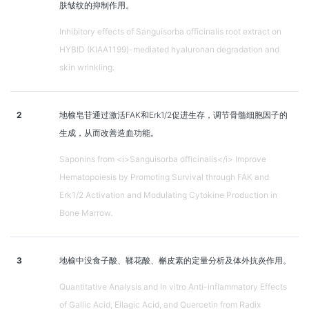
肤皱纹的抑制作用。
Inhibitory effects of Sanguisorba officinalis root extract on
HYBID (KIAA1199)-mediated hyaluronan degradation and
skin wrinkling.
2
地榆皂苷通过激活FAK和Erk1/2促进生存，调节骨髓细胞因子的
生成，从而改善造血功能。
Saponins from <i>Sanguisorba officinalis</i> Improve
Hematopoiesis by Promoting Survival through FAK and
Erk1/2 Activation and Modulating Cytokine Production in
Bone Marrow.
3
地榆中没食子酸、鞣花酸、槲皮素的定量分析及体外抗炎作用。
Quantitative Analysis and In vitro Anti-inflammatory Effects
of Gallic Acid, Ellagic Acid, and Quercetin from Radix