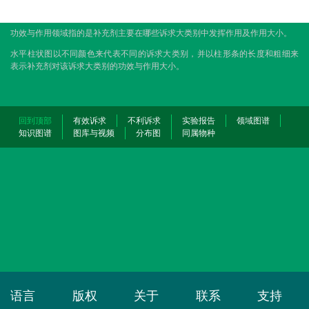
功效与作用领域指的是补充剂主要在哪些诉求大类别中发挥作用及作用大小。
水平柱状图以不同颜色来代表不同的诉求大类别，并以柱形条的长度和粗细来
表示补充剂对该诉求大类别的功效与作用大小。
回到顶部
有效诉求
不利诉求
实验报告
领域图谱
知识图谱
图库与视频
分布图
同属物种
语言
版权
关于
联系
支持