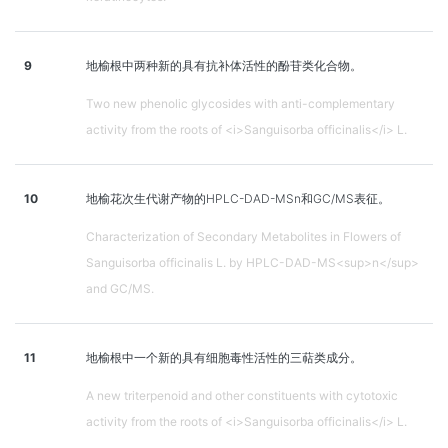
9
地榆根中两种新的具有抗补体活性的酚苷类化合物。
Two new phenolic glycosides with anti-complementary
activity from the roots of <i>Sanguisorba officinalis</i> L.
10
地榆花次生代谢产物的HPLC-DAD-MSn和GC/MS表征。
Characterization of Secondary Metabolites in Flowers of
Sanguisorba officinalis L. by HPLC-DAD-MS<sup>n</sup>
and GC/MS.
11
地榆根中一个新的具有细胞毒性活性的三萜类成分。
A new triterpenoid and other constituents with cytotoxic
activity from the roots of <i>Sanguisorba officinalis</i> L.