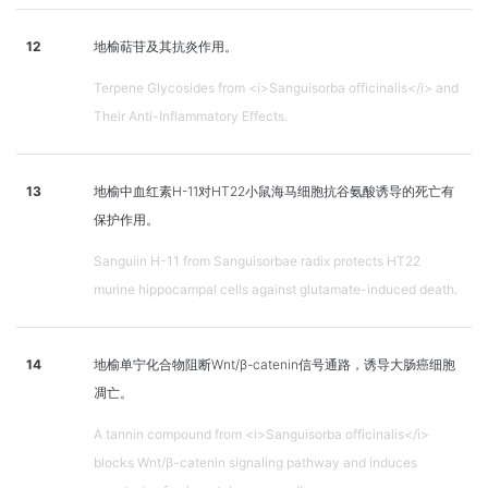
12
地榆萜苷及其抗炎作用。
Terpene Glycosides from <i>Sanguisorba officinalis</i> and
Their Anti-Inflammatory Effects.
13
地榆中血红素H-11对HT22小鼠海马细胞抗谷氨酸诱导的死亡有
保护作用。
Sanguiin H-11 from Sanguisorbae radix protects HT22
murine hippocampal cells against glutamate-induced death.
14
地榆单宁化合物阻断Wnt/β-catenin信号通路，诱导大肠癌细胞
凋亡。
A tannin compound from <i>Sanguisorba officinalis</i>
blocks Wnt/β-catenin signaling pathway and induces