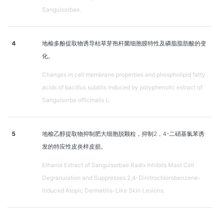
Sanguisorbae.
4
地榆多酚提取物诱导枯草芽孢杆菌细胞膜特性及磷脂脂肪酸的变
化。
Changes in cell membrane properties and phospholipid fatty
acids of bacillus subtilis induced by polyphenolic extract of
Sanguisorba officinalis L.
5
地榆乙醇提取物抑制肥大细胞脱颗粒，抑制2，4-二硝基氯苯诱
发的特应性皮炎样皮损。
Ethanol Extract of Sanguisorbae Radix Inhibits Mast Cell
Degranulation and Suppresses 2,4-Dinitrochlorobenzene-
Induced Atopic Dermatitis-Like Skin Lesions.