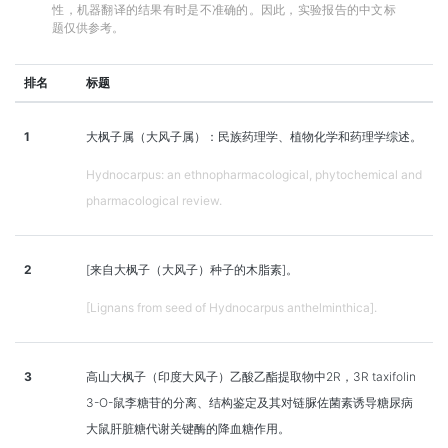
性，机器翻译的结果有时是不准确的。因此，实验报告的中文标
题仅供参考。
排名
标题
1
大枫子属（大风子属）：民族药理学、植物化学和药理学综述。
Hydnocarpus: an ethnopharmacological, phytochemical and
pharmacological review.
2
[来自大枫子（大风子）种子的木脂素]。
[Lignans from seed of Hydnocarpus anthelminthica].
3
高山大枫子（印度大风子）乙酸乙酯提取物中2R，3R taxifolin
3-O-鼠李糖苷的分离、结构鉴定及其对链脲佐菌素诱导糖尿病
大鼠肝脏糖代谢关键酶的降血糖作用。