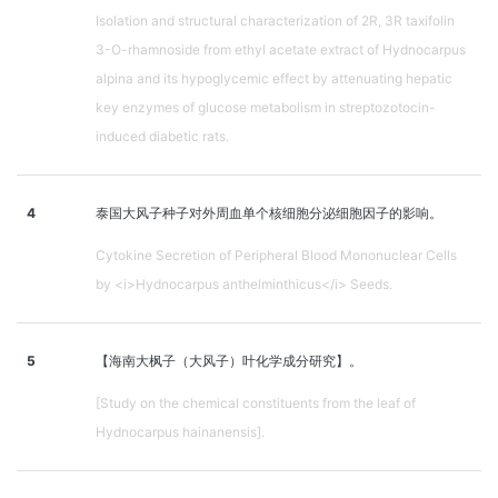
Isolation and structural characterization of 2R, 3R taxifolin
3-O-rhamnoside from ethyl acetate extract of Hydnocarpus
alpina and its hypoglycemic effect by attenuating hepatic
key enzymes of glucose metabolism in streptozotocin-
induced diabetic rats.
4
泰国大风子种子对外周血单个核细胞分泌细胞因子的影响。
Cytokine Secretion of Peripheral Blood Mononuclear Cells
by <i>Hydnocarpus anthelminthicus</i> Seeds.
5
【海南大枫子（大风子）叶化学成分研究】。
[Study on the chemical constituents from the leaf of
Hydnocarpus hainanensis].