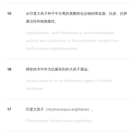
15
从印度大风子种子中分离的黄酮类化合物的降血脂、抗炎、抗肿
瘤活性和细胞毒性。
Hypolipidemic, anti-inflammatory, and antineoplastic
activity and cytotoxicity of flavonolignans isolated from
Hydnocarpus wightiana seeds.
16
脚垫技术中作为抗麻风剂的大风子属油。
Hydnocarpus oil as an antileprotic agent in footpad
technique.
17
印度大风子（Hydnocarpus wightiana）。
Chaulmoogra (Hydnocarpus wightiana).