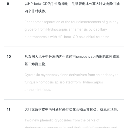
9
以HP-beta-CD为手性选择剂，毛细管电泳分离大叶龙角酚甘油
四个非对映体。
Enantiomer separation of the four diastereomers of guaiacyl
glycerol from Hydnocarpus annamensis by capillary
electrophoresis with HP-beta-CD as a chiral selector.
10
从泰国大风子中分离的内生真菌Phomopsis sp.的细胞毒性霉氧
基二烯衍生物。
Cytotoxic mycoepoxydiene derivatives from an endophytic
fungus Phomopsis sp. isolated from Hydnocarpus
anthelminthicus.
11
大叶龙角树皮中两种新的酚苷类化合物及其抗炎、抗氧化活性。
Two new phenolic glycosides from the barks of
Hydnocarpus annamensis and their anti-inflammatory and