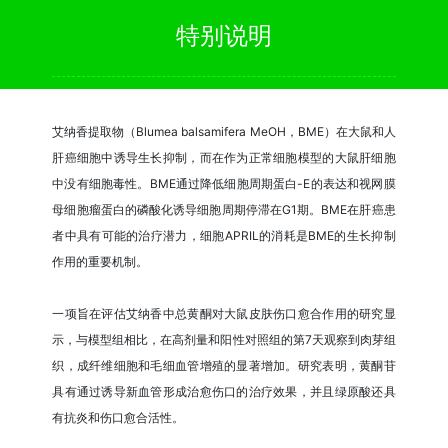
特别说明
艾纳香提取物（Blumea balsamifera MeOH，BME）在大鼠和人
肝癌细胞中诱导生长抑制，而在作为正常细胞模型的大鼠肝细胞
中没有细胞毒性。BME通过降低细胞周期蛋白-E的表达和视网膜
母细胞瘤蛋白的磷酸化诱导细胞周期停滞在G1期。BME在肝癌患
者中具有可能的治疗潜力，细胞APRIL的消耗是BME的生长抑制
作用的重要机制。
一项旨在评估艾纳香中总黄酮对大鼠皮肤伤口愈合作用的研究显
示，与模型组相比，在高剂量和阳性对照组的第7天观察到肉芽组
织，成纤维细胞和毛细血管增殖的显著增加。研究表明，黄酮苷
具有通过诱导新血管形成治愈伤口的治疗效果，并且绿原酸还具
有抗炎和伤口愈合活性。