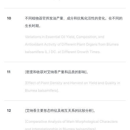
10
不同植物器官挥发油产量、成分和抗氧化活性的变化。在不同的
生长时期。
Variations in Essential Oil Yield, Composition, and
Antioxidant Activity of Different Plant Organs from Blumea
balsamifera (L.) DC. at Different Growth Times.
11
[密度和收获对艾纳香产量和品质的影响]。
[Effect of Plant Density and Harvest on Yield and Quality in
Blumea balsamifera].
12
[艾纳香主要形态特征及相互关系的比较分析]。
[Comparative Analysis of Main Morphological Characters
and Interrelationship in Blumea balsamifera].