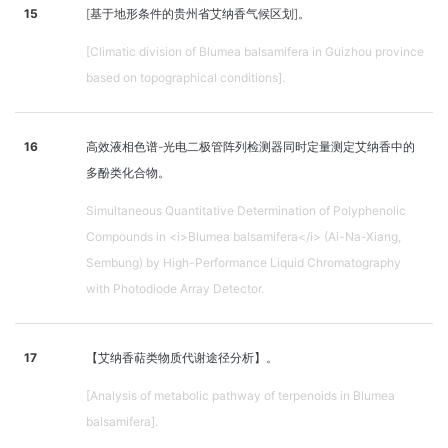
15
[基于地形条件的贵州省艾纳香气候区划]。
[Climatic division of Blumea balsamifera in Guizhou province
based on topographical conditions].
16
高效液相色谱-光电二极管阵列检测器同时定量测定艾纳香中的
多酚类化合物。
Simultaneous Quantitative Determination of Polyphenolic
Compounds in <i>Blumea balsamifera</i> (Ai-Na-Xiang,
Sembung) by High-Performance Liquid Chromatography
with Photodiode Array Detector.
17
【艾纳香萜类物质代谢途径分析】。
[Analysis of metabolic pathway of terpenoids in Blumea
balsamifera].