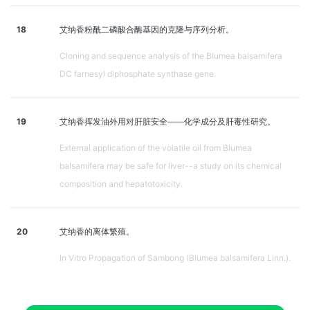
18
艾纳香粉酰二磷酸合酶基因的克隆与序列分析。
Cloning and sequence analysis of the Blumea balsamifera
DC farnesyl diphosphate synthase gene.
19
艾纳香挥发油外用对肝脏安全——化学成分及肝毒性研究。
External application of the volatile oil from Blumea
balsamifera may be safe for liver--a study on its chemical
composition and hepatotoxicity.
20
艾纳香的离体繁殖。
In Vitro Propagation of Sambong (Blumea balsamifera Linn.).