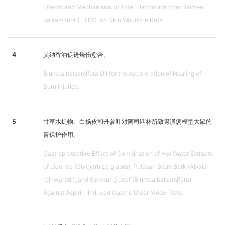
Effects and Mechanisms of Total Flavonoids from Blumea
balsamifera (L.) DC. on Skin Wound in Rats.
4
艾纳香油促进烧伤愈合。
Blumea balsamifera Oil for the Acceleration of Healing of
Burn Injuries.
5
甘草水提物、白杨皮和丹参叶对阿司匹林所致胃溃疡模型大鼠的
胃保护作用。
Gastroprotective Effect of Combination of Hot Water Extracts
of Licorice (Glycyrrhiza glabra), Pulasari Stem Bark (Alyxia
reinwardtii), and Sembung Leaf (Blumea balsamifera)
Against Aspirin-Induced Gastric Ulcer Model Rats.