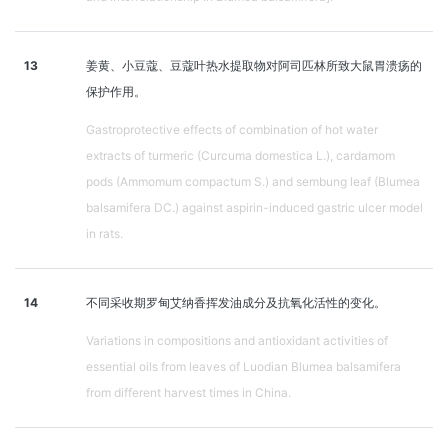
13
姜黄、小豆蔻、豆蔻叶热水提取物对阿司匹林所致大鼠胃溃疡的
保护作用。
Gastroprotective effects of combination of hot water
extracts of turmeric (Curcuma domestica L.), cardamom
pods (Ammomum compactum S.) and sembung leaf (Blumea
balsamifera DC.) against aspirin-induced gastric ulcer model
in rats.
14
不同采收期罗甸艾纳香挥发油成分及抗氧化活性的变化。
Variations in compositions and antioxidant activities of
essential oils from leaves of Luodian Blumea balsamifera
from different harvest times in China.