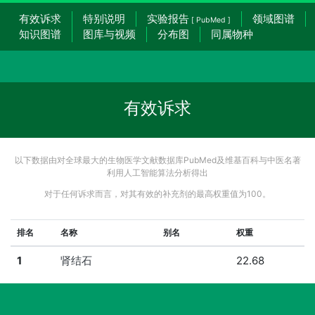
有效诉求
特别说明
实验报告
领域图谱
[ PubMed ]
知识图谱
图库与视频
分布图
同属物种
有效诉求
以下数据由对全球最大的生物医学文献数据库PubMed及维基百科与中医名著
利用人工智能算法分析得出
对于任何诉求而言，对其有效的补充剂的最高权重值为100。
排名
名称
别名
权重
1
肾结石
22.68