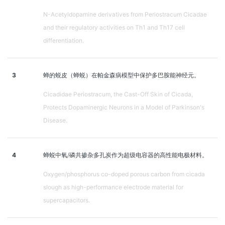
N-Acetyldopamine derivatives from Periostracum Cicadae
and their regulatory activities on Th1 and Th17 cell
differentiation.
3
蝉的蜕皮（蝉蜕）在帕金森病模型中保护多巴胺能神经元。
Cicadidae Periostracum, the Cast-Off Skin of Cicada,
Protects Dopaminergic Neurons in a Model of Parkinson's
Disease.
4
蝉蜕中氧/磷共掺杂多孔炭作为超级电容器的高性能电极材料。
Oxygen/phosphorus co-doped porous carbon from cicada
slough as high-performance electrode material for
supercapacitors.