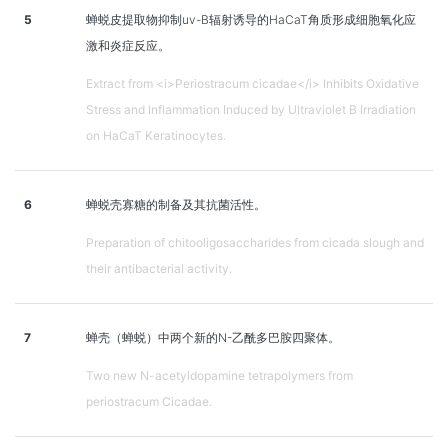
5
蝉蜕皮提取物抑制uv-B辐射诱导的HaCaT角质形成细胞氧化应
激和炎症反应。
Extract from <i>Periostracum cicadae</i> Inhibits Oxidative
Stress and Inflammation Induced by Ultraviolet B Irradiation
on HaCaT Keratinocytes.
6
蝉蜕壳寡糖的制备及其抗菌活性。
Preparation of chitooligosaccharides from cicada slough and
their antibacterial activity.
7
蝉壳（蝉蜕）中两个新的N-乙酰多巴胺四聚体。
Two new N-acetyldopamine tetrapolymers from
periostracum Cicadae.