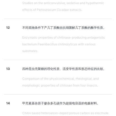
Studies on the anticonvulsive, sedative and hypothermic
effects of Periostracum Cicadae extracts.
12
不同底物条件下产几丁质酶拮抗细菌解几丁质酶的酶学性质。
Enzymatic properties of chitinase-producing antagonistic
bacterium Paenibacillus chitinolyticus with various
substrates.
13
四种昆虫壳聚糖的理化性质、流变学性质和形态特征的比较。
Comparison of the physicochemical, rheological, and
morphologic properties of chitosan from four insects.
14
甲壳素基杂原子掺杂多孔碳作为超级电容器的电极材料。
Chitin based heteroatom-doped porous carbon as electrode