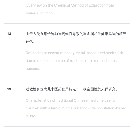
Overview on the Chemical Method of Extraction from
Various Sources.
18
由于人类食用传统动物药物而导致的重金属相关健康风险的精细
评估。
Refined assessment of heavy metal-associated health risk
due to the consumption of traditional animal medicines in
humans.
19
过敏性鼻炎患儿中医药使用特点：一项全国性的人群研究。
Characteristics of traditional Chinese medicine use for
children with allergic rhinitis: a nationwide population-based
study.