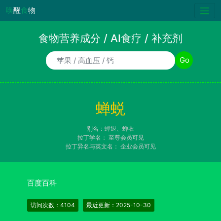
唤
醒
食
物
食物营养成分 / AI食疗 / 补充剂
食物/AI食疗诉求/补充剂名称
Go
蝉蜕
别名：蝉退、蝉衣
拉丁学名：
至尊会员可见
拉丁异名与英文名：
企业会员可见
百度百科
访问次数：4104
最近更新：2025-10-30