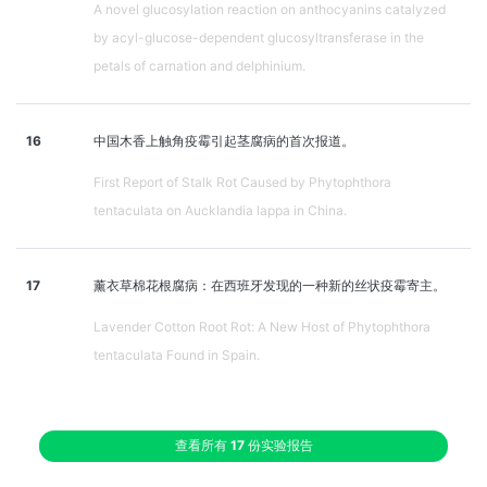
A novel glucosylation reaction on anthocyanins catalyzed
by acyl-glucose-dependent glucosyltransferase in the
petals of carnation and delphinium.
16
中国木香上触角疫霉引起茎腐病的首次报道。
First Report of Stalk Rot Caused by Phytophthora
tentaculata on Aucklandia lappa in China.
17
薰衣草棉花根腐病：在西班牙发现的一种新的丝状疫霉寄主。
Lavender Cotton Root Rot: A New Host of Phytophthora
tentaculata Found in Spain.
查看所有
17
份实验报告