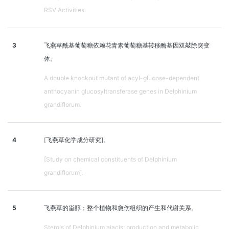
RSV Activities.
3
飞燕草酰基葡萄糖依赖花青素葡萄糖基转移酶基因双敲除突变
体。
A double knockout mutant of acyl-glucose-dependent
anthocyanin glucosyltransferase genes in Delphinium
grandiflorum.
4
[飞燕草化学成分研究]。
[Study on chemical constituents of Delphinium
grandiflorum].
5
飞燕草的甾醇；整个植物和愈伤组织的产生和代谢关系。
Sterols of Delphinium ajacis; production and metabolic