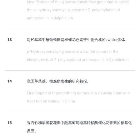
Identification of the glucosyltransferase gene that supplies
the p-hydroxybenzoyl-glucose for 7-polyacylation of
anthocyanin in delphinium.
13
对羟基苯甲酰葡萄糖是翠雀花色素苷生物合成的zwitter供体。
p-Hydroxybenzoyl-glucose is a zwitter donor for the
biosynthesis of 7-polyacylated anthocyanin in Delphinium.
14
我国芹菜茎、根腐病发生的研究初报。
First Report of Phytophthora tentaculata Causing Stem and
Root Rot on Celery in China.
15
香石竹和翠雀花花瓣中酰基葡萄糖基转移酶催化花青素的糖基化
反应。