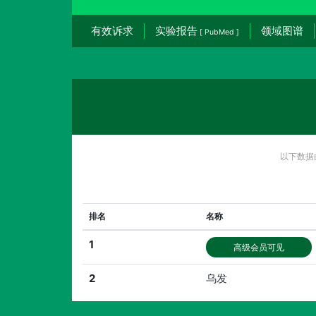
有效诉求
实验报告
领域图谱
[ PubMed ]
以下数据
排名
名称
1
高级会员可见
2
乌发