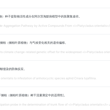
植物）种子提取物活性成分在阿尔茨海默病模型中的肽聚集途径。
de-Aggregation Pathway by Active Compounds From <i>Platycladus orientalis</i
侧柏（侧柏叶原植物）与气候变化相关的遗传偏移。
 climate change-related genetic offset for the widespread <i>Platycladus orie
蚜侵染的防御反应。
rientalis to infestation of anholocyclic species aphid Cinara tujafilina.
下侧柏（侧柏叶原植物）树干流量测定中的适用性]。
ssipation probe in the determination of trunk flow of <i>Platycladus orientalis</i>