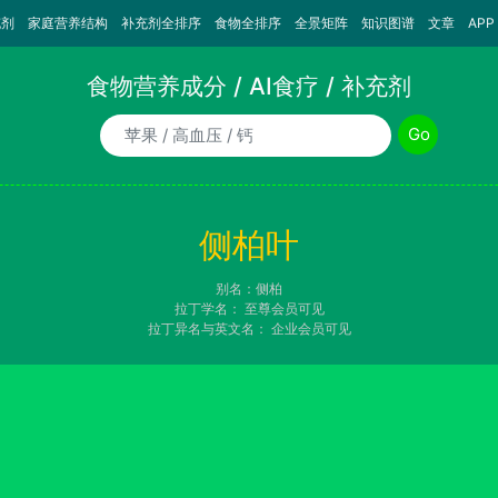
充剂
家庭营养结构
补充剂全排序
食物全排序
全景矩阵
知识图谱
文章
APP
食物营养成分 / AI食疗 / 补充剂
食物/AI食疗诉求/补充剂名称
Go
侧柏叶
别名：侧柏
拉丁学名：
至尊会员可见
拉丁异名与英文名：
企业会员可见