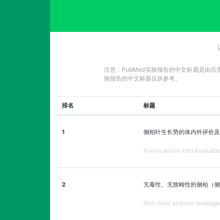
注意：PubMed实验报告的中文标题是由
验报告的中文标题仅供参考。
排名
标题
1
侧柏叶生长势的体内外评价及
In vivo and in vitro evaluat
2
无毒性、无致畸性的侧柏（侧
Non-toxic and non teratogeni