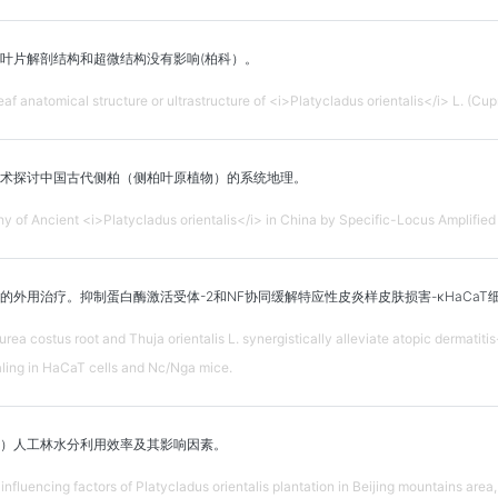
叶片解剖结构和超微结构没有影响(柏科）。
leaf anatomical structure or ultrastructure of <i>Platycladus orientalis</i> L. (Cu
术探讨中国古代侧柏（侧柏叶原植物）的系统地理。
y of Ancient <i>Platycladus orientalis</i> in China by Specific-Locus Amplifi
外用治疗。抑制蛋白酶激活受体-2和NF协同缓解特应性皮炎样皮肤损害-κHaCaT细
rea costus root and Thuja orientalis L. synergistically alleviate atopic dermatitis
ling in HaCaT cells and Nc/Nga mice.
）人工林水分利用效率及其影响因素。
 influencing factors of Platycladus orientalis plantation in Beijing mountains area