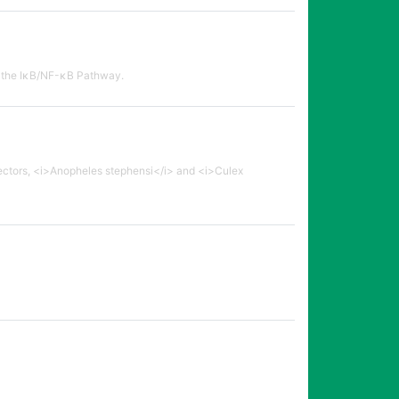
ing the IκB/NF-κB Pathway.
Vectors, <i>Anopheles stephensi</i> and <i>Culex