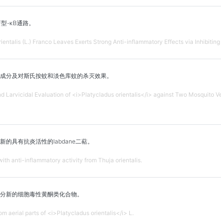
F型-κB通路。
Orientalis (L.) Franco Leaves Exerts Strong Anti-inflammatory Effects via Inhibit
成分及对斯氏按蚊和淡色库蚊的杀灭效果。
nd Larvicidal Evaluation of <i>Platycladus orientalis</i> against Two Mosquito 
的具有抗炎活性的labdane二萜。
th anti-inflammatory activity from Thuja orientalis.
分新的细胞毒性黄酮类化合物。
m aerial parts of <i>Platycladus orientalis</i> L.