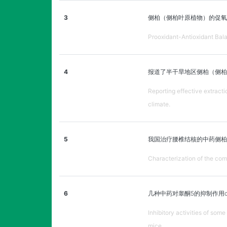
3
侧柏（侧柏叶原植物）的促氧
Prooxidant-Antioxidant Balan
4
报道了半干旱地区侧柏（侧柏
Reporting effective extract
climate.
5
我国治疗腰椎结核的中药侧柏
Characterization of the com
6
几种中药对睾酮5的抑制作用
Inhibitory activities of som
mice.