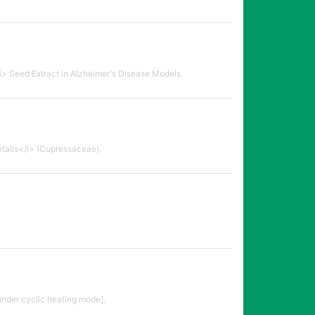
> Seed Extract in Alzheimer's Disease Models.
ntalis</i> (Cupressaceae).
 under cyclic heating mode].