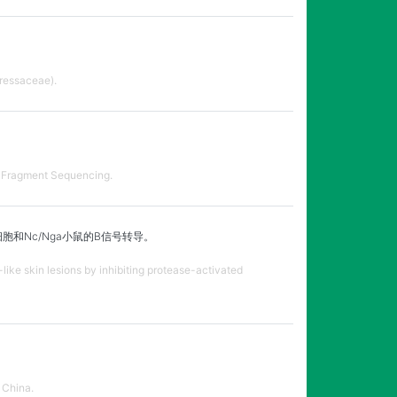
pressaceae).
ed Fragment Sequencing.
胞和Nc/Nga小鼠的B信号转导。
-like skin lesions by inhibiting protease-activated
, China.