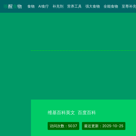
唤
醒
食
物
食物
（当前）
AI食疗
补充剂
营养工具
强大食物
全能食物
至尊补
维基百科英文
百度百科
访问次数：5037
最近更新：2025-10-25