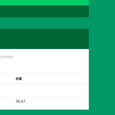
法分析得出
权重
16.47