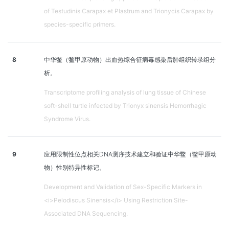
of Testudinis Carapax et Plastrum and Trionycis Carapax by
species-specific primers.
8
中华鳖（鳖甲原动物）出血热综合征病毒感染后肺组织转录组分
析。
Transcriptome profiling analysis of lung tissue of Chinese
soft-shell turtle infected by Trionyx sinensis Hemorrhagic
Syndrome Virus.
9
应用限制性位点相关DNA测序技术建立和验证中华鳖（鳖甲原动
物）性别特异性标记。
Development and Validation of Sex-Specific Markers in
<i>Pelodiscus Sinensis</i> Using Restriction Site-
Associated DNA Sequencing.