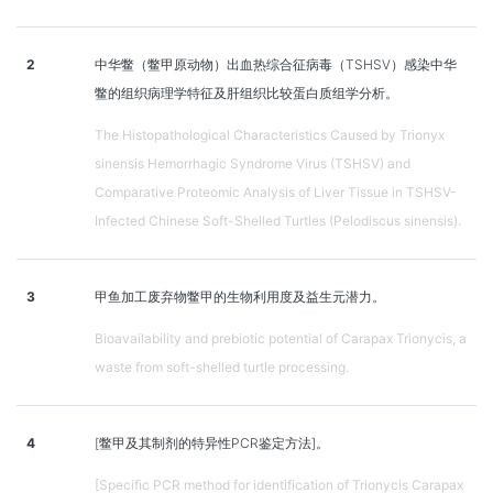
2
中华鳖（鳖甲原动物）出血热综合征病毒（TSHSV）感染中华
鳖的组织病理学特征及肝组织比较蛋白质组学分析。
The Histopathological Characteristics Caused by Trionyx
sinensis Hemorrhagic Syndrome Virus (TSHSV) and
Comparative Proteomic Analysis of Liver Tissue in TSHSV-
Infected Chinese Soft-Shelled Turtles (Pelodiscus sinensis).
3
甲鱼加工废弃物鳖甲的生物利用度及益生元潜力。
Bioavailability and prebiotic potential of Carapax Trionycis, a
waste from soft-shelled turtle processing.
4
[鳖甲及其制剂的特异性PCR鉴定方法]。
[Specific PCR method for identification of Trionycis Carapax