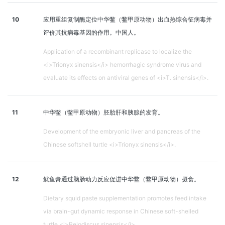
10
应用重组复制酶定位中华鳖（鳖甲原动物）出血热综合征病毒并
评价其抗病毒基因的作用。中国人。
Application of a recombinant replicase to localize the
<i>Trionyx sinensis</i> hemorrhagic syndrome virus and
evaluate its effects on antiviral genes of <i>T. sinensis</i>.
11
中华鳖（鳖甲原动物）胚胎肝和胰腺的发育。
Development of the embryonic liver and pancreas of the
Chinese softshell turtle <i>Trionyx sinensis</i>.
12
鱿鱼膏通过脑肠动力反应促进中华鳖（鳖甲原动物）摄食。
Dietary squid paste supplementation promotes feed intake
via brain-gut dynamic response in Chinese soft-shelled
turtle <i>Pelodiscus sinensis</i>.