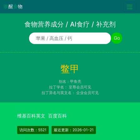
唤
醒
食
物
食物营养成分 / AI食疗 / 补充剂
食物/AI食疗诉求/补充剂名称
Go
鳖甲
别名：甲鱼壳
拉丁学名：
至尊会员可见
拉丁异名与英文名：
企业会员可见
维基百科英文
百度百科
访问次数：5521
最近更新：2026-01-21