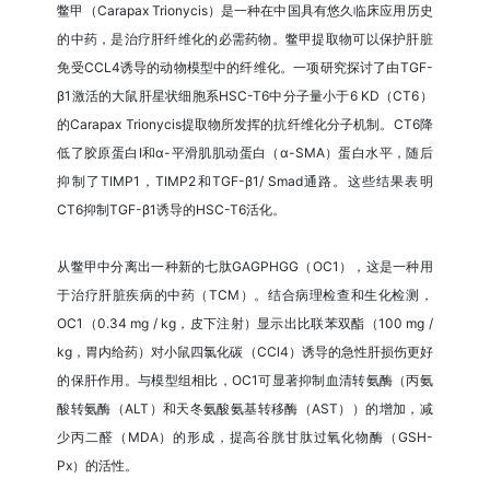
鳖甲（Carapax Trionycis）是一种在中国具有悠久临床应用历史
的中药，是治疗肝纤维化的必需药物。鳖甲提取物可以保护肝脏
免受CCL4诱导的动物模型中的纤维化。一项研究探讨了由TGF-
β1激活的大鼠肝星状细胞系HSC-T6中分子量小于6 KD（CT6）
的Carapax Trionycis提取物所发挥的抗纤维化分子机制。CT6降
低了胶原蛋白I和α-平滑肌肌动蛋白（α-SMA）蛋白水平，随后
抑制了TIMP1，TIMP2和TGF-β1/ Smad通路。这些结果表明
CT6抑制TGF-β1诱导的HSC-T6活化。
从鳖甲中分离出一种新的七肽GAGPHGG（OC1），这是一种用
于治疗肝脏疾病的中药（TCM）。结合病理检查和生化检测，
OC1（0.34 mg / kg，皮下注射）显示出比联苯双酯（100 mg /
kg，胃内给药）对小鼠四氯化碳（CCl4）诱导的急性肝损伤更好
的保肝作用。与模型组相比，OC1可显著抑制血清转氨酶（丙氨
酸转氨酶（ALT）和天冬氨酸氨基转移酶（AST））的增加，减
少丙二醛（MDA）的形成，提高谷胱甘肽过氧化物酶（GSH-
Px）的活性。