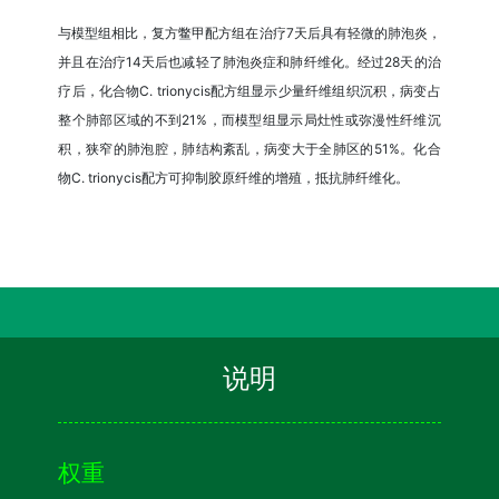
与模型组相比，复方鳖甲配方组在治疗7天后具有轻微的肺泡炎，
并且在治疗14天后也减轻了肺泡炎症和肺纤维化。经过28天的治
疗后，化合物C. trionycis配方组显示少量纤维组织沉积，病变占
整个肺部区域的不到21%，而模型组显示局灶性或弥漫性纤维沉
积，狭窄的肺泡腔，肺结构紊乱，病变大于全肺区的51%。化合
物C. trionycis配方可抑制胶原纤维的增殖，抵抗肺纤维化。
说明
权重