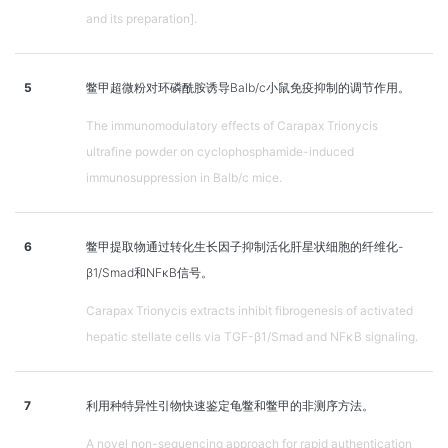
and its preparation].
5
鳖甲超微粉对环磷酰胺诱导Balb/c小鼠免疫抑制的调节作用。
The immunomodulatory effects of Carapax Trionycis
ultrafine powder on cyclophosphamide-induced
immunosuppression in Balb/c mice.
6
鳖甲提取物通过转化生长因子抑制活化肝星状细胞的纤维化-
β1/Smad和NFκB信号。
Carapax Trionycis extracts inhibit fibrogenesis of activated
hepatic stellate cells via TGF-β1/Smad and NFκB signaling.
7
利用种特异性引物快速鉴定龟鳖和鳖甲的非测序方法。
A novel non-sequencing approach for rapid authentication