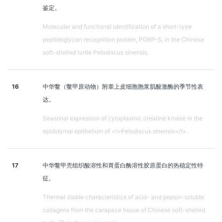
鉴定。
Molecular and functional identification of a short-type
peptidoglycan recognition protein, PGRP-S, in the Chinese
soft-shelled turtle Pelodiscus sinensis.
16
中华鳖（鳖甲原动物）附睾上皮细胞胞浆肌酸激酶的季节性表
达。
Seasonal expression of cytoplasmic creatine kinase in the
epididymal epithelium of <i>Pelodiscus sinensis</i>.
17
中华鳖甲壳组织酸溶性和胃蛋白酶溶性胶原蛋白的热稳定性特
征。
Thermal stable characteristics of acid- and pepsin-soluble
collagens from the carapace tissue of Chinese soft-shelled