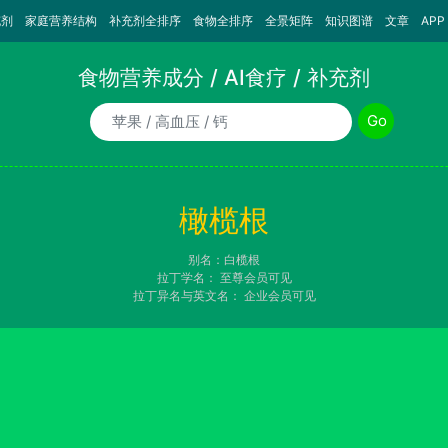
充剂
家庭营养结构
补充剂全排序
食物全排序
全景矩阵
知识图谱
文章
APP
食物营养成分 / AI食疗 / 补充剂
食物/AI食疗诉求/补充剂名称
Go
橄榄根
别名：白榄根
拉丁学名：
至尊会员可见
拉丁异名与英文名：
企业会员可见