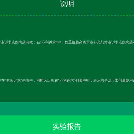
说明
对该诉求或疾病越有效；在“不利诉求”中，权重值越高表示该补充剂对该诉求或疾病
在“有效诉求”列表中，同时又出现在“不利诉求”列表中时，表示的是以正常剂量使
实验报告