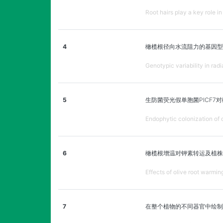
Root hairs play a key role i
4
橄榄根径向水流阻力的基因型
Genotypic variability in radi
5
生防菌荧光假单胞菌PICF7
Endophytic colonization of 
6
橄榄根增温对钾素转运及植株
Effects of olive root warmin
7
在整个植物的不同器官中绘制