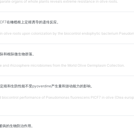
parate organs of whole plants reveals extreme resistance in olive roots.
ICF7在橄榄根上定殖诱导的遗传反应。
in olive roots upon colonization by the biocontrol endophytic bacterium Pseudo
根际和根际微生物群落。
re and rhizosphere microbiomes from the World Olive Germplasm Collection.
殖和生防性能不受pyoverdine产生量和游动能力的影响。
 biocontrol performance of Pseudomonas fluorescens PICF7 in olive (Olea europ
黄萎病的生物防治作用。