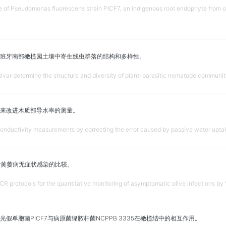
f Pseudomonas fluorescens strain PICF7, an indigenous root endophyte from oli
班牙南部橄榄园土壤中寄生线虫群落的结构和多样性。
ltivar determine the structure and diversity of plant-parasitic nematode communiti
来改进木质部导水率的测量。
onductivity measurements by correcting the error caused by passive water upta
叶黄萎病无症状感染的比较。
R protocols for the quantitative monitoring of asymptomatic olive infections by 
假单胞菌PICF7与病原菌绿脓杆菌NCPPB 3335在橄榄结中的相互作用。