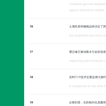
Complete genome sequence o
against Verticillium dahliae.
16
土壤性质和橄榄品种决定了西
Soil properties and olive cu
17
通过修正被动吸水引起的误差
Improving xylem hydraulic c
18
实时PCR技术定量监测大丽
A comparison of real-time PC
19
从根到茎：生防根内生真菌荧光