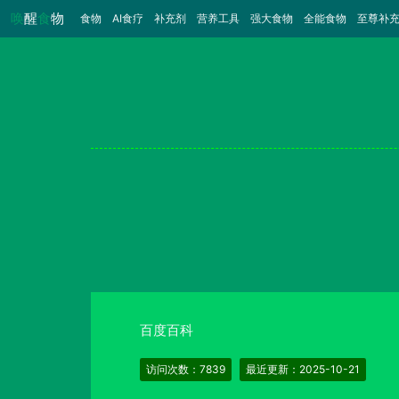
唤
醒
食
物
食物
（当前）
AI食疗
补充剂
营养工具
强大食物
全能食物
至尊补
百度百科
访问次数：7839
最近更新：2025-10-21