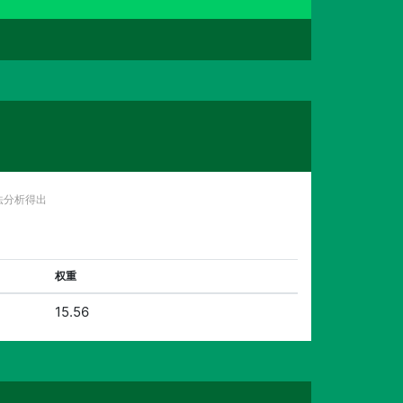
法分析得出
权重
15.56