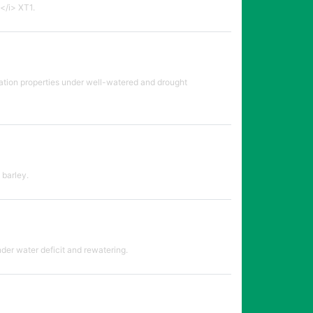
s</i> XT1.
lation properties under well-watered and drought
 barley.
der water deficit and rewatering.