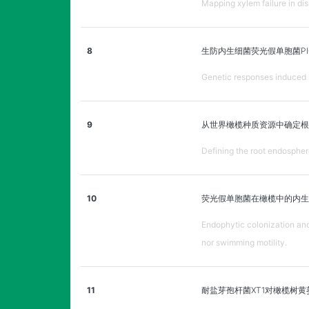
Mapping xylem failure in dis
8
生防内生细菌荧光假单胞菌P
Genetic responses induced 
9
从世界橄榄种质资源中确定
Defining the root endosphe
10
荧光假单胞菌在橄榄中的内生定
Endophytic colonization and
nor swimming motility.
11
耐盐芽孢杆菌XT1对橄榄树