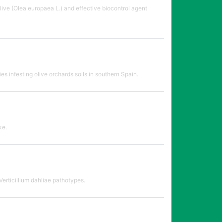
ve (Olea europaea L.) and effective biocontrol agent
es infesting olive orchards soils in southern Spain.
ke.
Verticillium dahliae pathotypes.