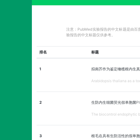
注意：PubMed实验报告的中文标题是由
验报告的中文标题仅供参考。
排名
标题
1
拟南芥作为鉴定橄榄根内生真
Arabidopsis thaliana as a to
2
生防内生细菌荧光假单胞菌P
The biocontrol endophytic b
3
根毛在具有生防活性的假单胞