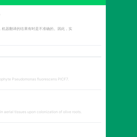
告
性，机器翻译的结果有时是不准确的。因此，实
t endophyte Pseudomonas fluorescens PICF7.
erial tissues upon colonization of olive roots.