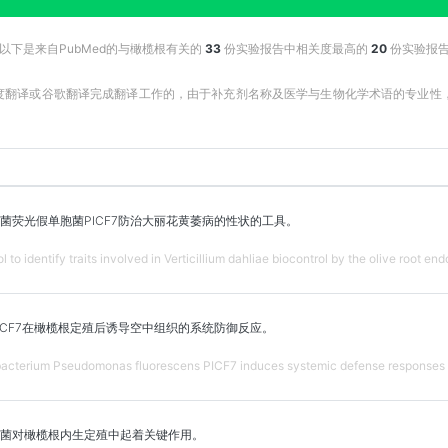
以下是来自PubMed的与橄榄根有关的
33
份实验报告中相关度最高的
20
份实验报
百度翻译或谷歌翻译完成翻译工作的，由于补充剂名称及医学与生物化学术语的专业
菌荧光假单胞菌PICF7防治大丽花黄萎病的性状的工具。
ol to identify traits involved in Verticillium dahliae biocontrol by the olive roo
ICF7在橄榄根定殖后诱导空中组织的系统防御反应。
acterium Pseudomonas fluorescens PICF7 induces systemic defense responses in a
菌对橄榄根内生定殖中起着关键作用。