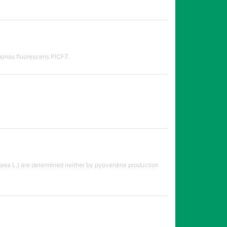
monas fluorescens PICF7.
aea L.) are determined neither by pyoverdine production