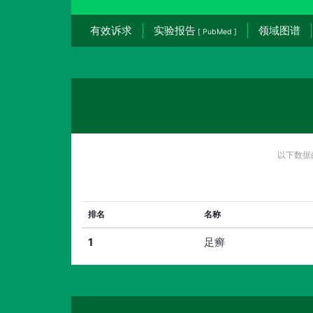
有效诉求
实验报告
领域图谱
[ PubMed ]
以下数据
排名
名称
1
足癣