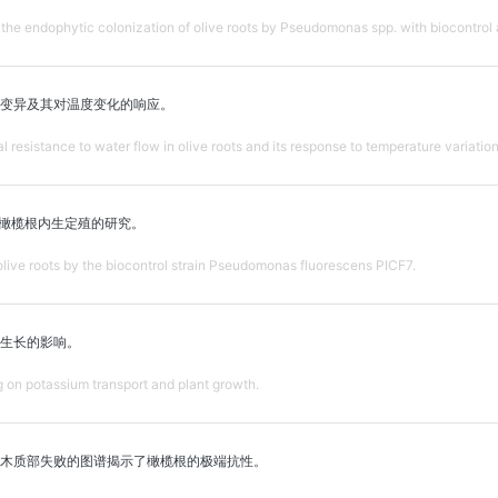
n the endophytic colonization of olive roots by Pseudomonas spp. with biocontrol a
变异及其对温度变化的响应。
al resistance to water flow in olive roots and its response to temperature variation
对橄榄根内生定殖的研究。
olive roots by the biocontrol strain Pseudomonas fluorescens PICF7.
生长的影响。
g on potassium transport and plant growth.
木质部失败的图谱揭示了橄榄根的极端抗性。