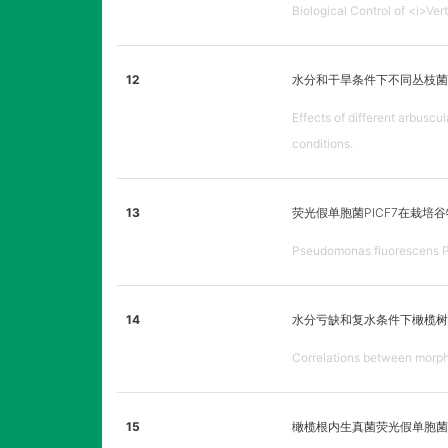
Biological Control of <i>Ver
12
水分和干旱条件下不同丛枝菌
Effects of different arbusc
conditions.
13
荧光假单胞菌PICF7在栽
Pseudomonas fluorescens PIC
14
水分亏缺和复水条件下橄榄树
Correlations between morpho
15
橄榄根内生真菌荧光假单胞菌P