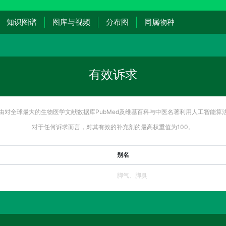
知识图谱
图库与视频
分布图
同属物种
有效诉求
由对全球最大的生物医学文献数据库PubMed及维基百科与中医名著利用人工智能算
对于任何诉求而言，对其有效的补充剂的最高权重值为100。
别名
脚气、脚臭