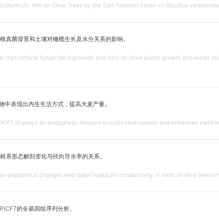
ticillium</i> Wilt on Olive Trees by the Salt-Tolerant Strain <i>Bacillus velezensi
根真菌背景和土壤对橄榄生长及水分关系的影响。
ular mycorrhizal fungal backgrounds and soils on olive plants growth and water re
培谷物中表现出内生生活方式，提高大麦产量。
F7 displays an endophytic lifestyle in cultivated cereals and enhances yield in
根系形态解剖变化与径向导水率的关系。
-anatomical changes and radial hydraulic conductivity in roots of olive trees un
ICF7的全基因组序列分析。