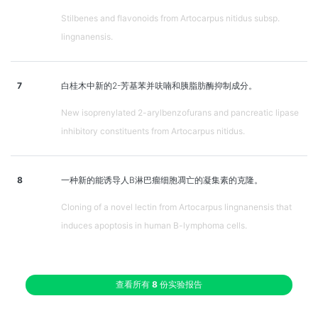
Stilbenes and flavonoids from Artocarpus nitidus subsp.
lingnanensis.
7
白桂木中新的2-芳基苯并呋喃和胰脂肪酶抑制成分。
New isoprenylated 2-arylbenzofurans and pancreatic lipase
inhibitory constituents from Artocarpus nitidus.
8
一种新的能诱导人B淋巴瘤细胞凋亡的凝集素的克隆。
Cloning of a novel lectin from Artocarpus lingnanensis that
induces apoptosis in human B-lymphoma cells.
查看所有
8
份实验报告