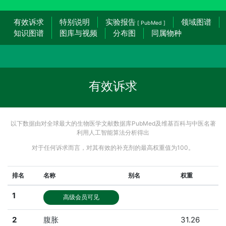
有效诉求
特别说明
实验报告
领域图谱
[ PubMed ]
知识图谱
图库与视频
分布图
同属物种
有效诉求
以下数据由对全球最大的生物医学文献数据库PubMed及维基百科与中医名著
利用人工智能算法分析得出
对于任何诉求而言，对其有效的补充剂的最高权重值为100。
排名
名称
别名
权重
1
高级会员可见
2
腹胀
31.26