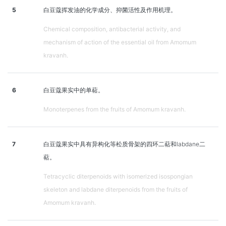
5
白豆蔻挥发油的化学成分、抑菌活性及作用机理。
Chemical composition, antibacterial activity, and
mechanism of action of the essential oil from Amomum
kravanh.
6
白豆蔻果实中的单萜。
Monoterpenes from the fruits of Amomum kravanh.
7
白豆蔻果实中具有异构化等松质骨架的四环二萜和labdane二
萜。
Tetracyclic diterpenoids with isomerized isospongian
skeleton and labdane diterpenoids from the fruits of
Amomum kravanh.