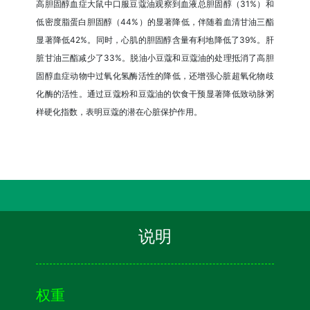
高胆固醇血症大鼠中口服豆蔻油观察到血液总胆固醇（31%）和
低密度脂蛋白胆固醇（44%）的显著降低，伴随着血清甘油三酯
显著降低42%。同时，心肌的胆固醇含量有利地降低了39%。肝
脏甘油三酯减少了33%。脱油小豆蔻和豆蔻油的处理抵消了高胆
固醇血症动物中过氧化氢酶活性的降低，还增强心脏超氧化物歧
化酶的活性。通过豆蔻粉和豆蔻油的饮食干预显著降低致动脉粥
样硬化指数，表明豆蔻的潜在心脏保护作用。
说明
权重