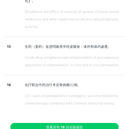
究】。
[Studies on the effect of extracts of several Chinese herbal
medicines and other medicines on alcohol dehydrogenase
activity].
15
生药（姜科）促进吲哚美辛经皮吸收：体外和体内渗透。
Crude drug (zingiberaceae) enhancement of percutaneous
absorption of indomethacin: in vitro and in vivo permeation.
16
化疗联合中药治疗术后骨肉瘤32例。
[32 cases of postoperative osteogenic sarcoma treated by
chemotherapy combined with Chinese medicinal herbs].
查看所有
16
份实验报告