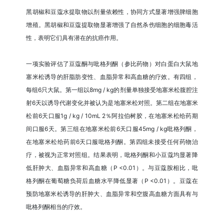
黑胡椒和豆蔻水提取物以剂量依赖性，协同方式显著增强脾细胞
增殖。黑胡椒和豆蔻提取物显著增强了自然杀伤细胞的细胞毒活
性，表明它们具有潜在的抗癌作用。
一项实验评估了豆蔻酮与吡格列酮（参比药物）对白蛋白大鼠地
塞米松诱导的肝脂肪变性、血脂异常和高血糖的疗效。有四组，
每组6只大鼠。第一组以8mg / kg的剂量单独接受地塞米松腹腔注
射6天以诱导代谢变化并被认为是地塞米松对照。第二组在地塞米
松前6天口服1g / kg / 10mL 2％阿拉伯树胶，在地塞米松给药期
间口服6天。第三组在地塞米松前6天口服45mg / kg吡格列酮，
在地塞米松给药前6天口服吡格列酮。第四组未接受任何药物治
疗，被视为正常对照组。结果表明，吡格列酮和小豆蔻均显著降
低肝肿大、血脂异常和高血糖（P <0.01）。与豆蔻胺相比，吡
格列酮在葡萄糖负荷后血糖水平降低显著（P <0.01）。豆蔻在
预防地塞米松诱导的肝肿大、血脂异常和空腹高血糖方面具有与
吡格列酮相当的疗效。