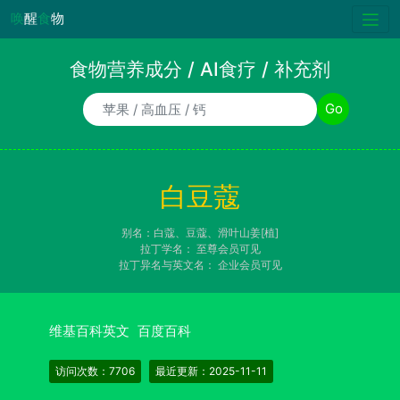
唤
醒
食
物
食物营养成分 / AI食疗 / 补充剂
食物/AI食疗诉求/补充剂名称
Go
白豆蔻
别名：白蔻、豆蔻、滑叶山姜[植]
拉丁学名：
至尊会员可见
拉丁异名与英文名：
企业会员可见
维基百科英文
百度百科
访问次数：7706
最近更新：2025-11-11