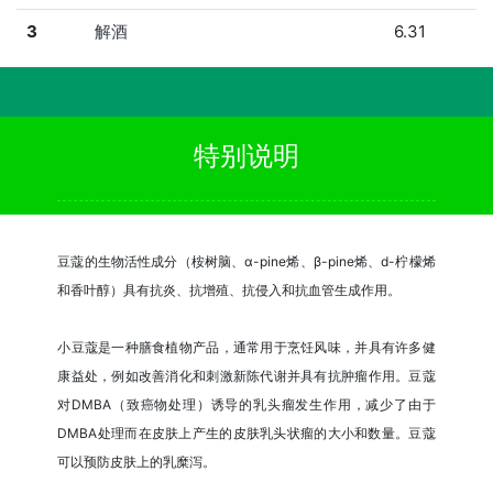
3
解酒
6.31
特别说明
豆蔻的生物活性成分（桉树脑、α-pine烯、β-pine烯、d-柠檬烯
和香叶醇）具有抗炎、抗增殖、抗侵入和抗血管生成作用。
小豆蔻是一种膳食植物产品，通常用于烹饪风味，并具有许多健
康益处，例如改善消化和刺激新陈代谢并具有抗肿瘤作用。豆蔻
对DMBA（致癌物处理）诱导的乳头瘤发生作用，减少了由于
DMBA处理而在皮肤上产生的皮肤乳头状瘤的大小和数量。豆蔻
可以预防皮肤上的乳糜泻。