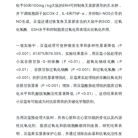
给予50和100mg / kg大鼠的ERH可抑制角叉菜胶诱导的爪水肿，
并下调细胞因子如COX-2，IL-6和TNF-α，并抑制i-NOS介导的
NO生成。豆蔻还通过恢复角叉菜胶攻击的大鼠中的SOD、过氧
化氢酶、GSH水平和抑制脂质过氧化而表现出抗氧化作用。
一项实验中，豆蔻处理可使肿瘤发生率和多样性显著降低（P
<0.001）41.67%和74.55%。实验结果显示，用豆蔻小鼠处理的
小鼠谷胱甘肽-S-转移酶（P <0.01）、超氧化物歧化酶（P
<0.01）、谷胱甘肽过氧化物酶（P <0.001）和过氧化氢酶（P
<0.001）的肝活性显著增强此，豆蔻果实处理组的非酶抗氧化剂
谷胱甘肽显著（P <0.001）增加，而豆蔻酰胺处理组的脂质过氧
化水平和乳酸脱氢酶活性显著降低（P <0.01）。这些结果表明
小豆蔻有可能成为对抗前胃癌的关键化学预防剂。
当用豆蔻预处理大鼠时，所有心脏和左心室功能的变化以及内源
性抗氧化剂、脂质过氧化和肌细胞酶都得到改善。研究结果表
明，豆蔻果实显著保护心肌，并通过清除自由基和抗氧化活性发