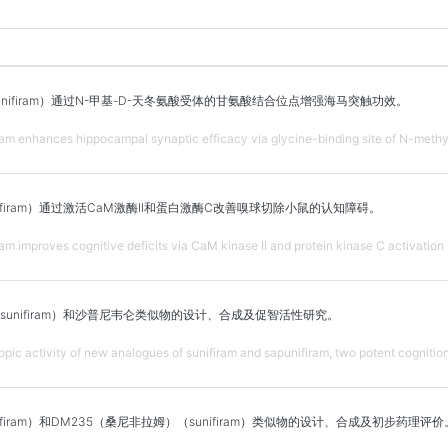
nifiram）通过N-甲基-D-天冬氨酸受体的甘氨酸结合位点增强海马突触功效。
ram enhances hippocampal synaptic efficacy via glycine-binding site of N-methy
firam）通过激活CaM激酶II和蛋白激酶C改善嗅球切除小鼠的认知障碍。
am improves cognitive deficits via CaM kinase II and protein kinase C activation
unifiram）和沙普尼韦仑类似物的设计、合成及促智活性研究。
opic activity of new analogues of sunifiram and sapunifiram, two potent cogniti
firam）和DM235（桑尼非拉姆）（sunifiram）类似物的设计、合成及初步药理评价