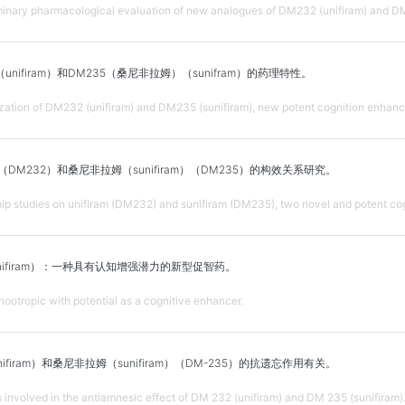
minary pharmacological evaluation of new analogues of DM232 (unifiram) and DM
nifiram）和DM235（桑尼非拉姆）（sunifram）的药理特性。
zation of DM232 (unifiram) and DM235 (sunifiram), new potent cognition enhanc
m（DM232）和桑尼非拉姆（sunifiram）（DM235）的构效关系研究。
ship studies on unifiram (DM232) and sunifiram (DM235), two novel and potent co
nifiram）：一种具有认知增强潜力的新型促智药。
nootropic with potential as a cognitive enhancer.
ifiram）和桑尼非拉姆（sunifiram）（DM-235）的抗遗忘作用有关。
 involved in the antiamnesic effect of DM 232 (unifiram) and DM 235 (sunifiram)