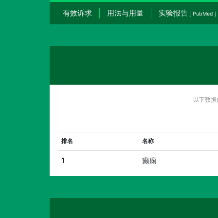
有效诉求
用法与用量
实验报告
[ PubMed ]
以下数据
排名
名称
1
癫痫