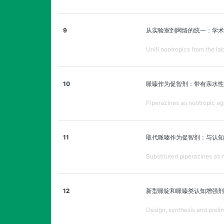
9
从实验室到网络的统一：学术
Unifi nootropics from the la
10
哌嗪作为促智剂：带有亲水性取
Piperazines as nootropic ag
11
取代哌嗪作为促智剂：与认知增强
Substituted piperazines as 
12
新型哌啶和哌嗪类认知增强剂
Design, synthesis and preli