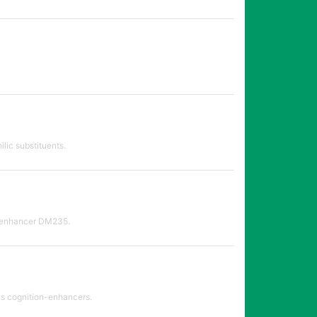
lic substituents.
on-enhancer DM235.
as cognition-enhancers.