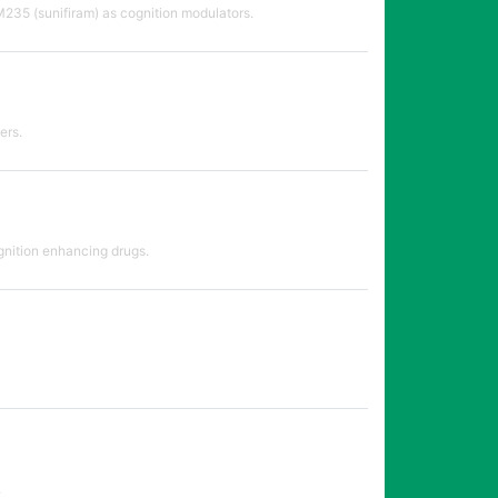
235 (sunifiram) as cognition modulators.
ers.
gnition enhancing drugs.
.