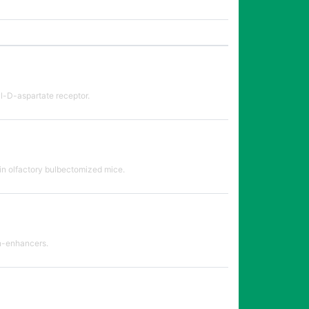
l-D-aspartate receptor.
 in olfactory bulbectomized mice.
on-enhancers.
。