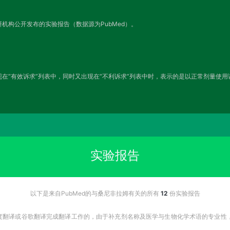
机构公开发布的实验报告（数据源为PubMed）。
在“有效诉求”列表中，同时又出现在“不利诉求”列表中时，表示的是以正常剂量使
实验报告
以下是来自PubMed的与桑尼非拉姆有关的所有
12
份实验报告
百度翻译或谷歌翻译完成翻译工作的，由于补充剂名称及医学与生物化学术语的专业