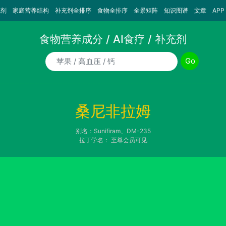
充剂
家庭营养结构
补充剂全排序
食物全排序
全景矩阵
知识图谱
文章
APP
食物营养成分 / AI食疗 / 补充剂
食物/AI食疗诉求/补充剂名称
Go
桑尼非拉姆
别名：Sunifiram、DM-235
拉丁学名：
至尊会员可见