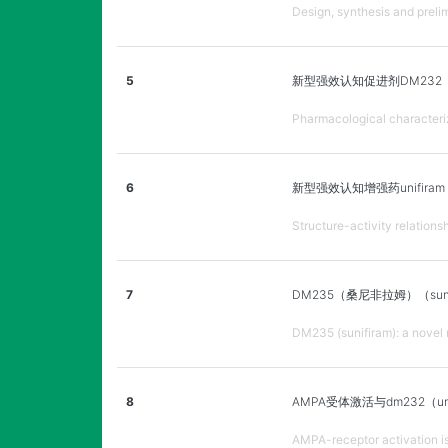
Design, synthesis and preli
5
新型强效认知促进剂DM232（u
Pharmacological characteri
6
新型强效认知增强药unifira
Structure-activity relation
7
DM235（桑尼非拉姆）（su
DM235 (sunifiram): a novel 
8
AMPA受体激活与dm232（un
AMPA-receptor activation is