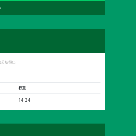
种
法分析得出
权重
14.34