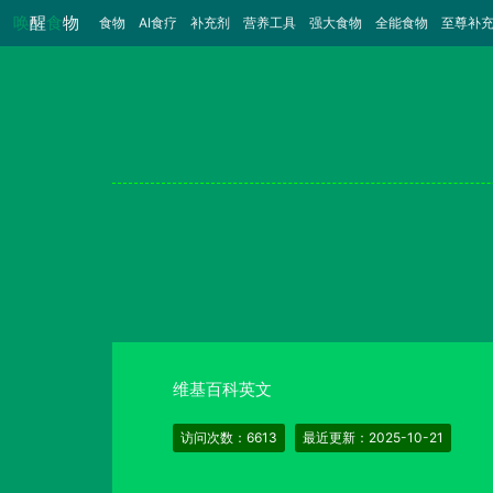
唤
醒
食
物
食物
（当前）
AI食疗
补充剂
营养工具
强大食物
全能食物
至尊补
维基百科英文
访问次数：6613
最近更新：2025-10-21