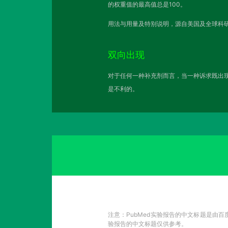
的权重值的最高值总是100。
用法与用量及特别说明，源自美国及全球科研
双向出现
对于任何一种补充剂而言，当一种诉求既出现
是不利的。
注意：PubMed实验报告的中文标题是由
验报告的中文标题仅供参考。