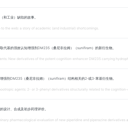
（和工业）缺陷的故事。
b to the web: a story of academic (and industrial) shortcomings.
代基的强效认知增强剂DM235（桑尼非拉姆）（sunifiram）的新衍生物。
ents: New derivatives of the potent cognition-enhancer DM235 carrying hydrophi
剂DM235（桑尼非拉姆）（sunifiram）结构相关的2-或3-苯基衍生物。
nootropic agents: 2- or 3-phenyl derivatives structurally related to the cogniti
的设计、合成及初步药理评价。
minary pharmacological evaluation of new piperidine and piperazine derivatives 