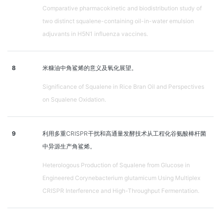
Comparative pharmacokinetic and biodistribution study of
two distinct squalene-containing oil-in-water emulsion
adjuvants in H5N1 influenza vaccines.
8
米糠油中角鲨烯的意义及氧化展望。
Significance of Squalene in Rice Bran Oil and Perspectives
on Squalene Oxidation.
9
利用多重CRISPR干扰和高通量发酵技术从工程化谷氨酸棒杆菌
中异源生产角鲨烯。
Heterologous Production of Squalene from Glucose in
Engineered Corynebacterium glutamicum Using Multiplex
CRISPR Interference and High-Throughput Fermentation.