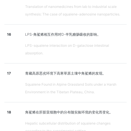
Translation of nanomedicines from lab to industrial scale
synthesis: The case of squalene-adenosine nanoparticles.
16
LPS-角鲨烯相互作用对D-半乳糖肠吸收的影响。
LPS-squalene interaction on D-galactose intestinal
absorption.
17
青藏高原恶劣环境下高寒草原土壤中角鲨烯的发现。
Squalene Found in Alpine Grassland Soils under a Harsh
Environment in the Tibetan Plateau, China.
18
角鲨烯在肝脏亚细胞中的分布随实验环境的变化而变化。
Hepatic subcellular distribution of squalene changes
according to the experimental setting.