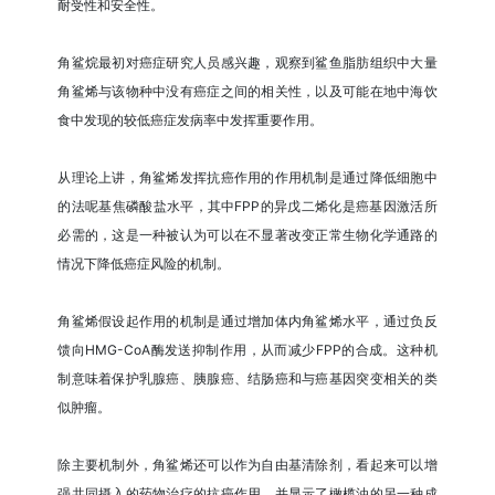
耐受性和安全性。
角鲨烷最初对癌症研究人员感兴趣，观察到鲨鱼脂肪组织中大量
角鲨烯与该物种中没有癌症之间的相关性，以及可能在地中海饮
食中发现的较低癌症发病率中发挥重要作用。
从理论上讲，角鲨烯发挥抗癌作用的作用机制是通过降低细胞中
的法呢基焦磷酸盐水平，其中FPP的异戊二烯化是癌基因激活所
必需的，这是一种被认为可以在不显著改变正常生物化学通路的
情况下降低癌症风险的机制。
角鲨烯假设起作用的机制是通过增加体内角鲨烯水平，通过负反
馈向HMG-CoA酶发送抑制作用，从而减少FPP的合成。这种机
制意味着保护乳腺癌、胰腺癌、结肠癌和与癌基因突变相关的类
似肿瘤。
除主要机制外，角鲨烯还可以作为自由基清除剂，看起来可以增
强共同摄入的药物治疗的抗癌作用。并显示了橄榄油的另一种成