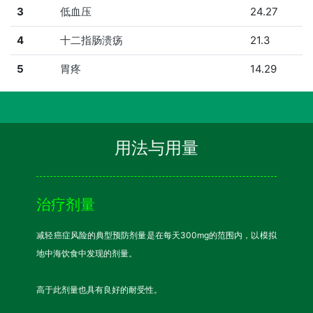
3
低血压
24.27
4
十二指肠溃疡
21.3
5
胃疼
14.29
用法与用量
治疗剂量
减轻癌症风险的典型预防剂量是在每天300mg的范围内，以模拟
地中海饮食中发现的剂量。
高于此剂量也具有良好的耐受性。