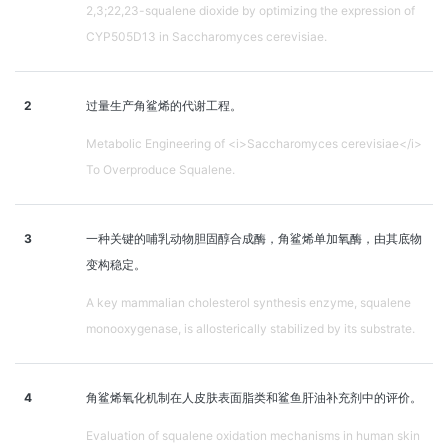
2,3;22,23-squalene dioxide by optimizing the expression of
CYP505D13 in Saccharomyces cerevisiae.
2
过量生产角鲨烯的代谢工程。
Metabolic Engineering of <i>Saccharomyces cerevisiae</i>
To Overproduce Squalene.
3
一种关键的哺乳动物胆固醇合成酶，角鲨烯单加氧酶，由其底物
变构稳定。
A key mammalian cholesterol synthesis enzyme, squalene
monooxygenase, is allosterically stabilized by its substrate.
4
角鲨烯氧化机制在人皮肤表面脂类和鲨鱼肝油补充剂中的评价。
Evaluation of squalene oxidation mechanisms in human skin