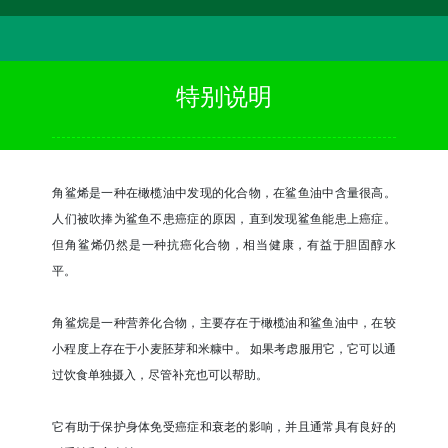
特别说明
角鲨烯是一种在橄榄油中发现的化合物，在鲨鱼油中含量很高。
人们被吹捧为鲨鱼不患癌症的原因，直到发现鲨鱼能患上癌症。
但角鲨烯仍然是一种抗癌化合物，相当健康，有益于胆固醇水
平。
角鲨烷是一种营养化合物，主要存在于橄榄油和鲨鱼油中，在较
小程度上存在于小麦胚芽和米糠中。 如果考虑服用它，它可以通
过饮食单独摄入，尽管补充也可以帮助。
它有助于保护身体免受癌症和衰老的影响，并且通常具有良好的