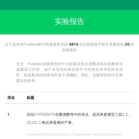
实验报告
以下是来自PubMed的与角鲨烯有关的
4814
份实验报告中相关度最高的
20
份
实验报告
注意：PubMed实验报告的中文标题是由百度翻译或谷歌翻译完
成翻译工作的，由于补充剂名称及医学与生物化学术语的专业
性，机器翻译的结果有时是不准确的。因此，实验报告的中文标
题仅供参考。
排名
标题
1
优化CYP505D13在酿酒酵母中的表达，提高角鲨烯型三萜2,3；
22,23-二氧化角鲨烯的产量。
Improving the production of squalene-type triterpenoid