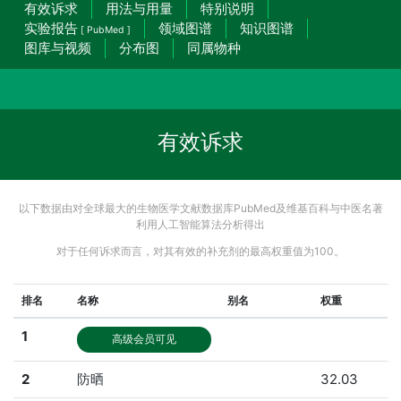
有效诉求
用法与用量
特别说明
实验报告
领域图谱
知识图谱
[ PubMed ]
图库与视频
分布图
同属物种
有效诉求
以下数据由对全球最大的生物医学文献数据库PubMed及维基百科与中医名著
利用人工智能算法分析得出
对于任何诉求而言，对其有效的补充剂的最高权重值为100。
排名
名称
别名
权重
1
高级会员可见
2
防晒
32.03