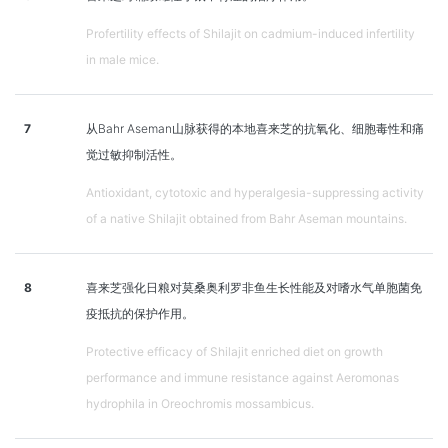
Profertility effects of Shilajit on cadmium-induced infertility
in male mice.
7
从Bahr Aseman山脉获得的本地喜来芝的抗氧化、细胞毒性和痛
觉过敏抑制活性。
Antioxidant, cytotoxic and hyperalgesia-suppressing activity
of a native Shilajit obtained from Bahr Aseman mountains.
8
喜来芝强化日粮对莫桑奥利罗非鱼生长性能及对嗜水气单胞菌免
疫抵抗的保护作用。
Protective efficacy of Shilajit enriched diet on growth
performance and immune resistance against Aeromonas
hydrophila in Oreochromis mossambicus.