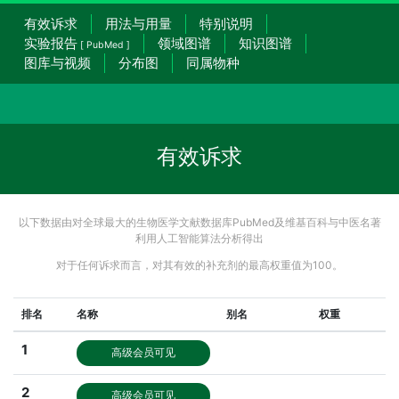
有效诉求
用法与用量
特别说明
实验报告
领域图谱
知识图谱
[ PubMed ]
图库与视频
分布图
同属物种
有效诉求
以下数据由对全球最大的生物医学文献数据库PubMed及维基百科与中医名著
利用人工智能算法分析得出
对于任何诉求而言，对其有效的补充剂的最高权重值为100。
排名
名称
别名
权重
1
高级会员可见
2
高级会员可见