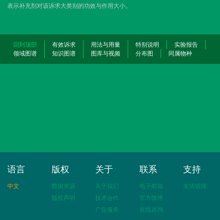
表示补充剂对该诉求大类别的功效与作用大小。
回到顶部
有效诉求
用法与用量
特别说明
实验报告
领域图谱
知识图谱
图库与视频
分布图
同属物种
语言
版权
关于
联系
支持
中文
数据来源
关于我们
电子邮箱
友情链接
版权声明
技术合作
官方微博
广告服务
在线咨询