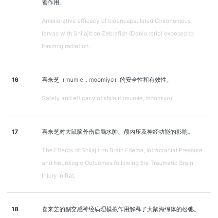
善作用。
Ameliorative efficacy of bioencapsulated Chironomous
larvae with Shilajit on Zebrafish (Danio rerio) exposed to
Ionizing radiation.
16
喜来芝（mumie，moomiyo）的安全性和有效性。
Safety and efficacy of shilajit (mumie, moomiyo).
17
喜来芝对大鼠脑外伤后脑水肿、颅内压及神经功能的影响。
The Effects of Shilajit on Brain Edema, Intracranial Pressure
and Neurologic Outcomes following the Traumatic Brain
Injury in Rat.
18
喜来芝的副交感神经病理模拟作用解释了大鼠海绵体的松弛。