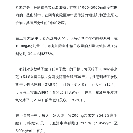
喜来芝是一种黑褐色岩石渗出物，存在于1000-5000m高度范围
内的一些山脉中，在阿育吠陀医学中用作活力增强剂和适应原化
合物，具有历史性的“神奇”效应。
在正常大鼠中，喜来芝每天25、50或100mg/kg持续6周，在
100mg/kg剂量下，睾丸和附睾中精子数量的剂量依赖性增加分
别达到130.4％和378％。
一项针对少数精子症（低精子数）的干预，每天给予200mg喜来
芝（54.8％富里酸，分两次随膳食服用90天），注意到精子参数
改善，包括体积（37.6％）、计数（61.4％）、运动性（12.4）
，具有正常形态的精子百分比（18.9％），并且与精液中脂质过
氧化水平（MDA）的降低相关联（18.7％）。
在不育男性中，每天一次人体干预200mg喜来芝（54.8％富里
酸），持续90天，与血清中睾酮增加23.5％（4.85ng/mL至
5.99ng/mL）有关。