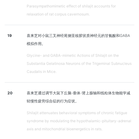
Parasympathomimetic effect of shilajit accounts for
relaxation of rat corpus cavernosum.
19
喜来芝对小鼠三叉神经尾侧亚核胶状质神经元的甘氨酸和GABA
模拟作用。
Glycine- and GABA-mimetic Actions of Shilajit on the
Substantia Gelatinosa Neurons of the Trigeminal Subnucleus
Caudalis in Mice.
20
喜来芝通过调节大鼠下丘脑-垂体-肾上腺轴和线粒体生物能学减
轻慢性疲劳综合征的行为症状。
Shilajit attenuates behavioral symptoms of chronic fatigue
syndrome by modulating the hypothalamic-pituitary-adrenal
axis and mitochondrial bioenergetics in rats.