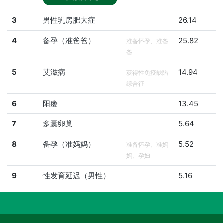
3
男性乳房肥大症
26.14
4
备孕（准爸爸）
25.82
准备怀孕、准爸
爸
5
艾滋病
14.94
获得性免疫缺陷
综合征
6
阳痿
13.45
7
多囊卵巢
5.64
8
备孕（准妈妈）
5.52
准备怀孕、准妈
妈、孕妇
9
性发育延迟（男性）
5.16